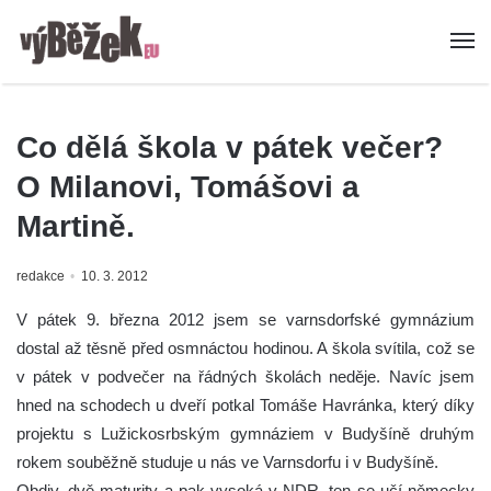
Co dělá škola v pátek večer?
O Milanovi, Tomášovi a
Martině.
redakce
10. 3. 2012
V pátek 9. března 2012 jsem se varnsdorfské gymnázium
dostal až těsně před osmnáctou hodinou. A škola svítila, což se
v pátek v podvečer na řádných školách neděje. Navíc jsem
hned na schodech u dveří potkal Tomáše Havránka, který díky
projektu s Lužickosrbským gymnáziem v Budyšíně druhým
rokem souběžně studuje u nás ve Varnsdorfu i v Budyšíně.
Obdiv, dvě maturity a pak vysoká v NDR, ten se učí německy