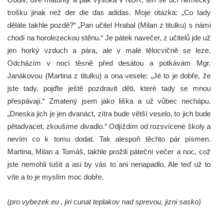
trošku jinak než der die das adidas. Moje otázka: „Co tady
děláte takhle pozdě?“ „Pan učitel Hrabal (Milan z titulku) s námi
chodí na horolezeckou stěnu.“ Je pátek navečer, z učitelů jde už
jen horký vzduch a pára, ale v malé tělocvičně se leze.
Odcházím v noci těsně před desátou a potkávám Mgr.
Janákovou (Martina z titulku) a ona vesele: „Jé to je dobře, že
jste tady, pojďte ještě pozdravit děti, které tady se mnou
přespávají.“ Zmatený jsem jako liška a už vůbec nechápu.
„Dneska jich je jen dvanáct, zítra bude větší veselo, to jich bude
pětadvacet, zkoušíme divadlo.“ Odjíždím od rozsvícené školy a
nevím co k tomu dodat. Tak alespoň těchto pár písmen.
Martina, Milan a Tomáš, takhle prožili páteční večer a noc, což
jste nemohli tušit a asi by vás to ani nenapadlo. Ale teď už to
víte a to je myslím moc dobře.
(pro vybezek eu , jiri cunat teplakov nad sprevou, jizni sasko)