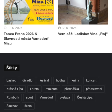
19. 6. 2026
17. 6. 2026
Tanec Praha 2026 &
Vernisáž: Ladislav Vlna „Roj“
Slavnosti města Varnsdorf –
Mizu
Štítky
basket
divadlo
festival
hudba
kniha
koncert
Krásná Lípa
Loreta
muzeum
přednáška
představení
Rumburk
sport
Varnsdorf
výstava
Česká Lípa
Šluknov
škola