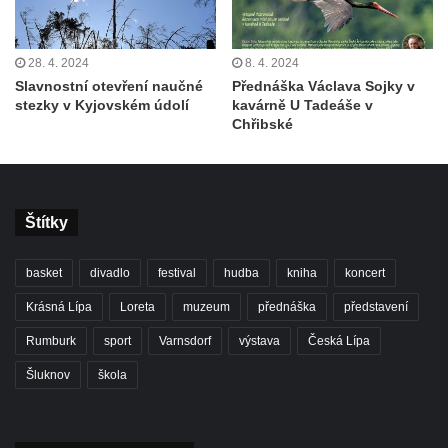
28. 4. 2024
8. 4. 2024
Slavnostní otevření naučné
Přednáška Václava Sojky v
stezky v Kyjovském údolí
kavárně U Tadeáše v
Chřibské
Štítky
basket
divadlo
festival
hudba
kniha
koncert
Krásná Lípa
Loreta
muzeum
přednáška
představení
Rumburk
sport
Varnsdorf
výstava
Česká Lípa
Šluknov
škola