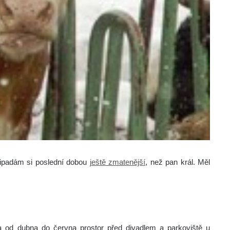
Připadám si poslední dobou
ještě zmatenější
, než pan král.
Měl
 od dubna do června prostor před divadlem a parkoviště u