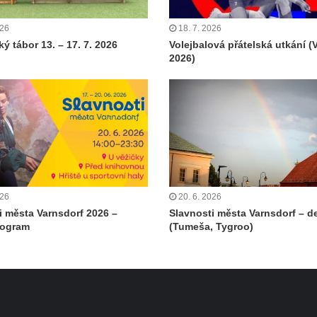
026
18. 7. 2026
ý tábor 13. – 17. 7. 2026
Volejbalová přátelská utkání (
2026)
026
20. 6. 2026
i města Varnsdorf 2026 –
Slavnosti města Varnsdorf – de
rogram
(Tumeša, Tygroo)