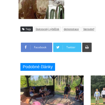
Tagy
šluknovský výběžek
demonstrace
Varnsdorf
Tisknout
Facebook
Twitter
Podobné články