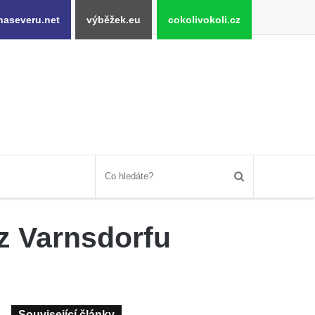
naseveru.net
výběžek.eu
cokolivokoli.cz
 z Varnsdorfu
Související články