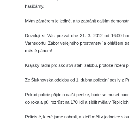
hasičárny.
Mým záměrem je jediné, a to zabránit dalším demonst
Dovoluji si Vás pozvat dne 31. 3. 2012 od 16:00 h
Varnsdorfu. Zábor veřejného prostranství a ohlášení tr
městě pánem!
Krajský radní pro školství stáhl žalobu, protože řízení
Ze Šluknovska odejdou od 1. dubna policejní posily z P
Pokud policie přijde o další peníze, bude se muset bu
do roka a půl rozrůst na 170 lidí a sídlit měla v Teplicíc
Policisté, které jsme nabrali, a kteří měli v jednotce slo