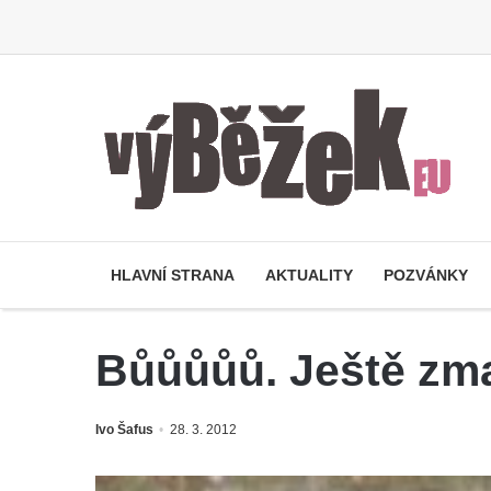
HLAVNÍ STRANA
AKTUALITY
POZVÁNKY
Bůůůůů. Ještě zma
Ivo Šafus
28. 3. 2012