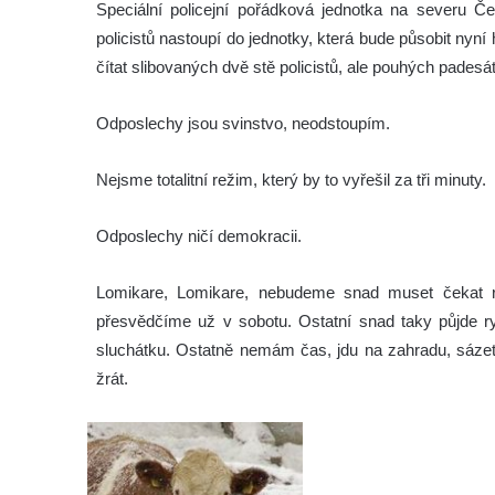
Speciální policejní pořádková jednotka na severu Čec
policistů nastoupí do jednotky, která bude působit ny
čítat slibovaných dvě stě policistů, ale pouhých padesát
Odposlechy jsou svinstvo, neodstoupím.
Nejsme totalitní režim, který by to vyřešil za tři minuty.
Odposlechy ničí demokracii.
Lomikare, Lomikare, nebudeme snad muset čekat 
přesvědčíme už v sobotu. Ostatní snad taky půjde ryc
sluchátku. Ostatně nemám čas, jdu na zahradu, sázet 
žrát.