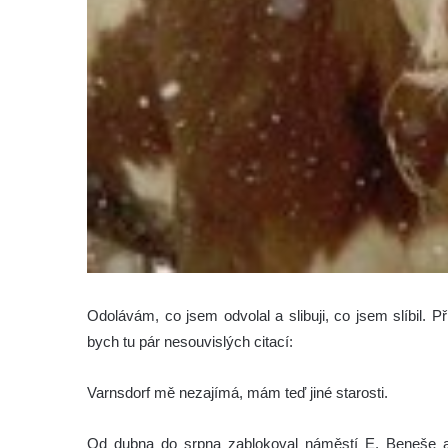
Odolávám, co jsem odvolal a slibuji, co jsem slíbil. 
bych tu pár nesouvislých citací:
Varnsdorf mě nezajímá, mám teď jiné starosti.
Od dubna do srpna zablokoval náměstí E. Beneše a