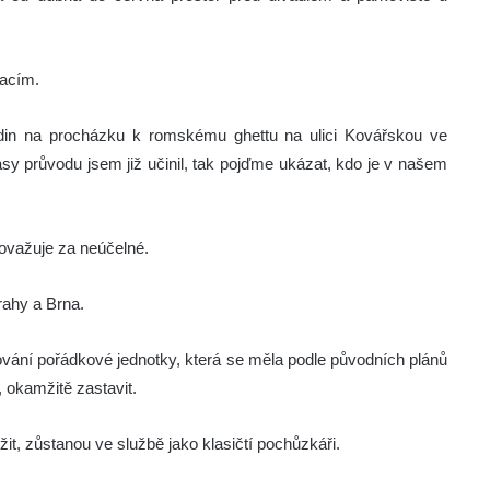
racím.
odin na procházku k romskému ghettu na ulici Kovářskou ve
asy průvodu jsem již učinil, tak pojďme ukázat, kdo je v našem
 považuje za neúčelné.
rahy a Brna.
dování pořádkové jednotky, která se měla podle původních plánů
h, okamžitě zastavit.
užit, zůstanou ve službě jako klasičtí pochůzkáři.