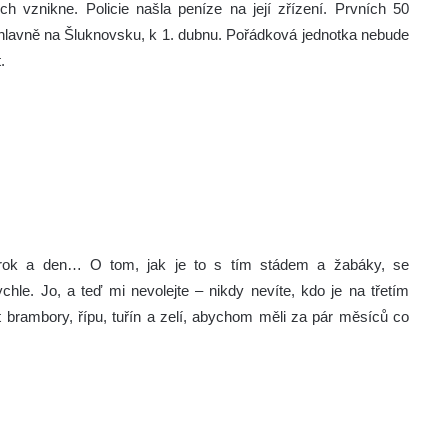
h vznikne. Policie našla peníze na její zřízení. Prvních 50
ní hlavně na Šluknovsku, k 1. dubnu. Pořádková jednotka nebude
.
rok a den… O tom, jak je to s tím stádem a žabáky, se
hle. Jo, a teď mi nevolejte – nikdy nevíte, kdo je na třetím
brambory, řípu, tuřín a zelí, abychom měli za pár měsíců co