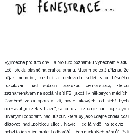
Výjimečně pro tuto chvíli a pro tuto poznámku vynechám vládu.
Leč, přejdu plavně na druhou stranu. Musím se totiž přiznat, že
nějak neumím, nechci a nedovedu sdílet vlnu běsného
rozčilování nad sobotní pražskou demonstrací, kterou
zaznamenávám na sociální síti FB, jakož i v některých médiích.
Poměrně velká spousta lidí, navíc takových, od nichž bych
očekával „mozek v hlavě“, se doběla rozpaluje nad „pupkatými
uřvanými odboráři“, nad „lůzou“, která by jako údajně chtěla cosi
diktovat, nad „politikou ulice“. Navíc – co já viděl na televízi –
nebyl to jen a jen protest odborářů, „těch pupkatých ožralů“. Byli