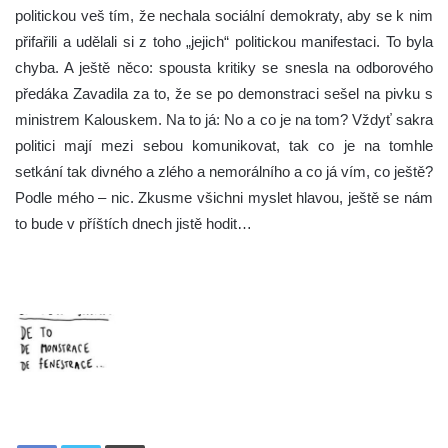
politickou veš tím, že nechala sociální demokraty, aby se k nim
přifařili a udělali si z toho „jejich“ politickou manifestaci. To byla
chyba. A ještě něco: spousta kritiky se snesla na odborového
předáka Zavadila za to, že se po demonstraci sešel na pivku s
ministrem Kalouskem. Na to já: No a co je na tom? Vždyť sakra
politici mají mezi sebou komunikovat, tak co je na tomhle
setkání tak divného a zlého a nemorálního a co já vím, co ještě?
Podle mého – nic. Zkusme všichni myslet hlavou, ještě se nám
to bude v příštích dnech jistě hodit…
Tisknout