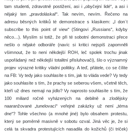
tam studenti, zdravotně postižení, asi i „obyčejní lidé“, a asi i
nějaký ten „pravdoláskař“. Tak nevím, nevím. Řečeno na
adresu běsných kritiků té demonstrace s klasikem: „I don´t
subscribe to this point of view“ (Stingovi „Russians“, kdyby
něco…). Myslím si totiž, že při té sobotní demonstraci přece
nešlo o nějaké odboráře (navíc si kritici nejspíš zapomněli
všimnout, že to není někdejší ROH, leč spolek trochu jinak
uspořádaný než někdejší totalitní přisluhovači), šlo o významný
projev výrazné kritiky vládní politiky. A teď, přátele, co se čílíte
na FB: Vy tedy jako souhlasíte s tím, jak to vláda vede? Vy tedy
jako souhlasíte s tím, že prachy se seberou všem, včetně těch,
kteří už dnes nemají na jídlo? Vy naprosto souhlasíte s tím, že
100 miliard ročně vyházených na debilně a zlodějsky
naaranžované „tunelovací“ veřejné zakázky už není „téma
dne“? Tohle všechno (a mnohé jiné) bylo obsahem protestu,
který se poměrně masivně v sobotu ozval. Jiná věc je, že si
celá ta skvadra protestujících nasadila do kožichů (či triček)