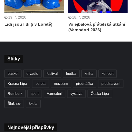
19. 7. 2026
18. 7. 2026
Lidi jsou lidi (i v Loretě)
Volejbalová přátelská utkání
(Varnsdorf 2026)
Štítky
basket
divadlo
festival
hudba
kniha
koncert
Krásná Lípa
Loreta
muzeum
přednáška
představení
Rumburk
sport
Varnsdorf
výstava
Česká Lípa
Šluknov
škola
Nejnovější příspěvky