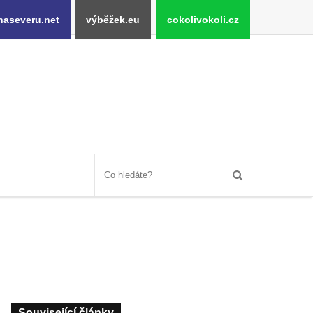
naseveru.net
výběžek.eu
cokolivokoli.cz
Související články