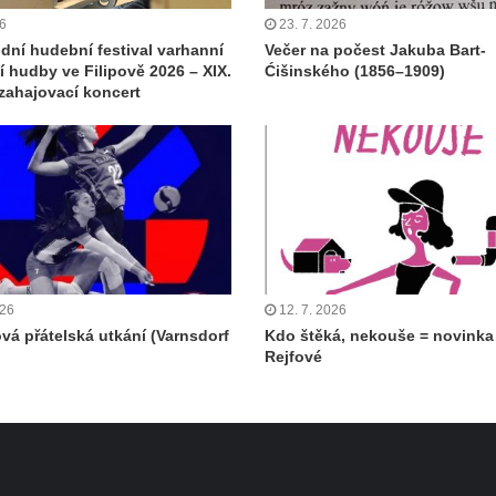
26
23. 7. 2026
dní hudební festival varhanní
Večer na počest Jakuba Bart-
 hudby ve Filipově 2026 – XIX.
Ćišinského (1856–1909)
 zahajovací koncert
026
12. 7. 2026
ová přátelská utkání (Varnsdorf
Kdo štěká, nekouše = novinka
Rejfové