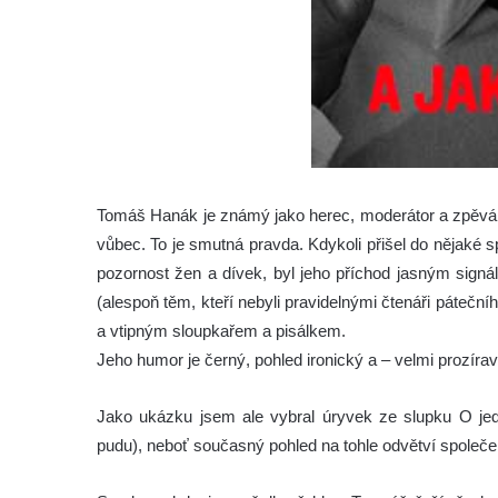
Tomáš Hanák je známý jako herec, moderátor a zpěvák.
vůbec. To je smutná pravda. Kdykoli přišel do nějaké 
pozornost žen a dívek, byl jeho příchod jasným signá
(alespoň těm, kteří nebyli pravidelnými čtenáři páteč
a vtipným sloupkařem a pisálkem.
Jeho humor je černý, pohled ironický a – velmi prozíra
Jako ukázku jsem ale vybral úryvek ze slupku O jedno
pudu), neboť současný pohled na tohle odvětví společe