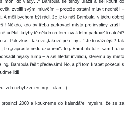
s mohl do vlády…“ Bambula se tehdy urazil a šel kouřit do
višti zvolili svým mluvčím – protože ostatní mluvit nechtěli –
t. A měli bychom být rádi, že je to náš Bambula, v jádru dobrej
í! Někdo, kdo by třeba parkovací místa pro invalidy zrušil –
ně udělal, kdyby tě někdo na tom invalidním parkovišti natočil?
i“. Pak zkusit takové „takové prkotiny…“ Je to vážnější? Tak
 jít o „naprosté nedorozumění“. Ing. Bambula totiž sám hrdině
neobsadil nějaký lump – a šel hledat invalidu, kterému by místo
e ing. Bambula řešit především! No, a při tom krapet pokecal s
uďme lidi!
vu, zda nebyl zvolen mgr. Lulan…)
v prosinci 2000 a koukneme do kalendáře, myslím, že se za