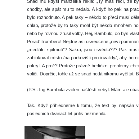
Snad mu kdysi manželka řekla: „Ty máš řečí, že by
chodby, ale spát mu to nedalo. A když ho pak na praco
bylo rozhodnuto. A pak taky – někdo to přeci musí děla
chlap, protože by to taky mohl být někdo mnohem horš
nebo by rovnou zrušil volby. Hej, Bambulo, co bys vlast
Poraď Trumbero! Nejdřív asi osvědčené „nevzpomínám s
„mediální spiknutí“? Sakra, jsou i svědci??? Pak musí
zablokoval místo /na parkovišti pro invalidy/, aby ho 
pokryl. A proč? Protože právcě berliózní problémy chc
voliči. Doprčic, tohle už se snad nedá nikomu vyčítat! B
(P.S.: Ing Bambula zvolen naštěstí nebyl. Mám ale oba
Tak. Když přihlédneme k tomu, že text byl napsán 
posledních dvanáct let příliš nezměnilo.