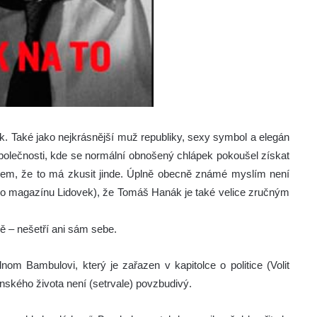
 Také jako nejkrásnější muž republiky, sexy symbol a elegán
společnosti, kde se normální obnošený chlápek pokoušel získat
lem, že to má zkusit jinde.
Úplně obecně známé myslím není
ního magazínu Lidovek), že Tomáš Hanák je také velice zručným
vě – nešetří ani sám sebe.
m Bambulovi, který je zařazen v kapitolce o politice (Volit
nského života není (setrvale) povzbudivý.