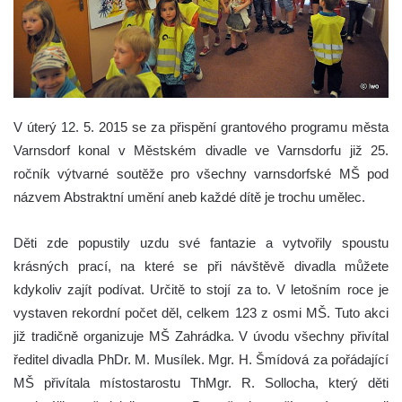
V úterý 12. 5. 2015 se za přispění grantového programu města
Varnsdorf konal v Městském divadle ve Varnsdorfu již 25.
ročník výtvarné soutěže pro všechny varnsdorfské MŠ pod
názvem Abstraktní umění aneb každé dítě je trochu umělec.
Děti zde popustily uzdu své fantazie a vytvořily spoustu
krásných prací, na které se při návštěvě divadla můžete
kdykoliv zajít podívat. Určitě to stojí za to. V letošním roce je
vystaven rekordní počet děl, celkem 123 z osmi MŠ. Tuto akci
již tradičně organizuje MŠ Zahrádka. V úvodu všechny přivítal
ředitel divadla PhDr. M. Musílek. Mgr. H. Šmídová za pořádající
MŠ přivítala místostarostu ThMgr. R. Sollocha, který děti