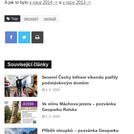
A jak to bylo
v roce 2014 ->
a
v roce 2013 ->
Tagy
Varnsdorf
vernisáž
Tisknout
Související články
Severní Čechy během víkendu patřily
podstávkovým domům
3. 6. 2026
Ve stínu Máchova jezera – pozvánka
Geoparku Ralsko
2. 6. 2026
Příběh sloupků – pozvánka Geoparku