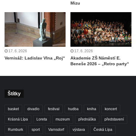
Mizu
17. 6. 2026
17. 6. 2026
Vernisáž: Ladislav Vlna „Roj“
Akademie ZŠ Náměstí E.
Beneše 2026 – „Retro party“
Štítky
basket
divadlo
festival
hudba
kniha
koncert
Krásná Lípa
Loreta
muzeum
přednáška
představení
Rumburk
sport
Varnsdorf
výstava
Česká Lípa