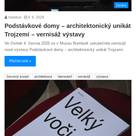
Zprávy
redakce
4. 6. 2026
Podstávkové domy – architektonický unikát
Trojzemí – vernisáž výstavy
Ve čtvrtek 4. června 2026 se v Muzeu Rumburk uskutečnila vernisáž
nové výstavy Podstávkové domy – architektonický unikát Trojzemí.
Přečíst celé »
červený kostel
architektura
Varnsdorf
vernisáž
výstava