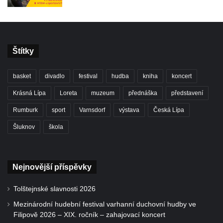
Štítky
basket
divadlo
festival
hudba
kniha
koncert
Krásná Lípa
Loreta
muzeum
přednáška
představení
Rumburk
sport
Varnsdorf
výstava
Česká Lípa
Šluknov
škola
Nejnovější příspěvky
Tolštejnské slavnosti 2026
Mezinárodní hudební festival varhanní duchovní hudby ve
Filipově 2026 – XIX. ročník – zahajovací koncert