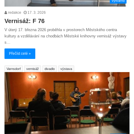
Výtvarno
redakce
17. 3. 2026
Vernisáž: F 76
V úterý 17. března 2026 proběhla v prostorech Městského centra
kultury a vzdělávání na chodbách Městské knihovny vernisáž výstavy
s…
Přečíst celé »
Varnsdorf
vernisáž
divadlo
výstava