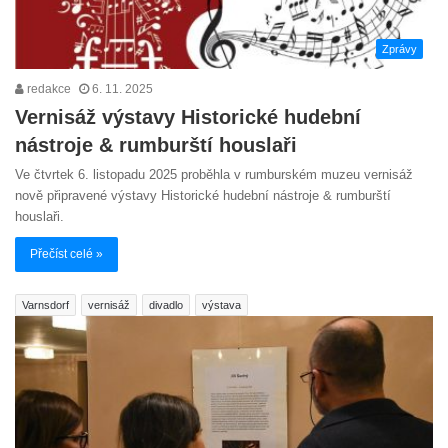
Zprávy
redakce
6. 11. 2025
Vernisáž výstavy Historické hudební
nástroje & rumburští houslaři
Ve čtvrtek 6. listopadu 2025 proběhla v rumburském muzeu vernisáž
nově připravené výstavy Historické hudební nástroje & rumburští
houslaři.
Přečíst celé »
Varnsdorf
vernisáž
divadlo
výstava