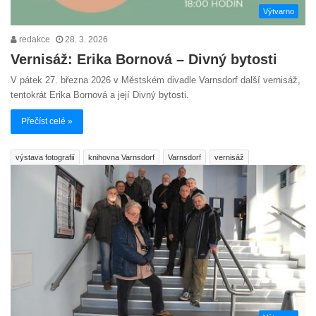
Výtvarno
redakce
28. 3. 2026
Vernisáž: Erika Bornová – Divný bytosti
V pátek 27. března 2026 v Městském divadle Varnsdorf další vernisáž,
tentokrát Erika Bornová a její Divný bytosti.
Přečíst celé »
výstava fotografií
knihovna Varnsdorf
Varnsdorf
vernisáž