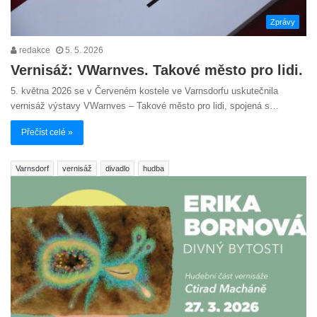
Zprávy
redakce
5. 5. 2026
Vernisáž: VWarnves. Takové město pro lidi.
5. května 2026 se v Červeném kostele ve Varnsdorfu uskutečnila
vernisáž výstavy VWarnves – Takové město pro lidi, spojená s…
Přečíst celé »
Varnsdorf
vernisáž
divadlo
hudba