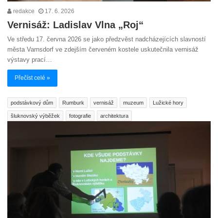
redakce
17. 6. 2026
Vernisáž: Ladislav Vlna „Roj“
Ve středu 17. června 2026 se jako předzvěst nadcházejících slavností
města Varnsdorf ve zdejším červeném kostele uskutečnila vernisáž
výstavy prací…
Přečíst celé »
podstávkový dům
Rumburk
vernisáž
muzeum
Lužické hory
šluknovský výběžek
fotografie
architektura