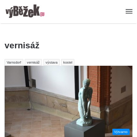
vernisáž
Varnsdorf
vernisáž
výstava
kostel
Výtvarno