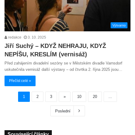
Výtvarno
redakce
3. 10. 2025
Jiří Suchý – KDYŽ NEHRAJU, KDYŽ
NEPÍŠU, KRESLÍM (vernisáž)
Před zahájením divadelní sezóny se v Městském divadle Varnsdorf
uskutečnila vernisáž další výstavy – od čtvrtka 2. října 2025 jsou…
Přečíst celé »
1
2
3
»
10
20
...
Poslední
Související články