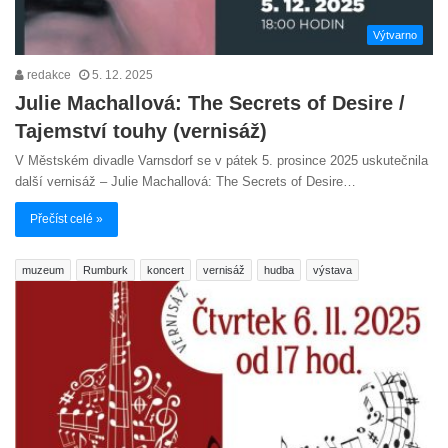
Výtvarno
redakce
5. 12. 2025
Julie Machallová: The Secrets of Desire /
Tajemství touhy (vernisáž)
V Městském divadle Varnsdorf se v pátek 5. prosince 2025 uskutečnila
další vernisáž – Julie Machallová: The Secrets of Desire…
Přečíst celé »
muzeum
Rumburk
koncert
vernisáž
hudba
výstava