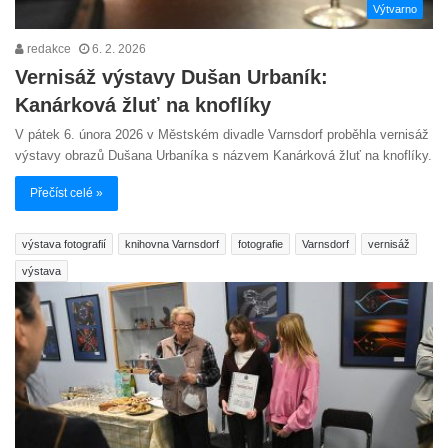
Výtvarno
redakce
6. 2. 2026
Vernisáž výstavy Dušan Urbaník:
Kanárková žluť na knoflíky
V pátek 6. února 2026 v Městském divadle Varnsdorf proběhla vernisáž
výstavy obrazů Dušana Urbaníka s názvem Kanárková žluť na knoflíky.
Přečíst celé »
výstava fotografií
knihovna Varnsdorf
fotografie
Varnsdorf
vernisáž
výstava