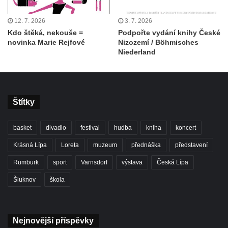
12. 7. 2026
3. 7. 2026
Kdo štěká, nekouše =
Podpořte vydání knihy České
novinka Marie Rejfové
Nizozemí / Böhmisches
Niederland
Štítky
basket
divadlo
festival
hudba
kniha
koncert
Krásná Lípa
Loreta
muzeum
přednáška
představení
Rumburk
sport
Varnsdorf
výstava
Česká Lípa
Šluknov
škola
Nejnovější příspěvky