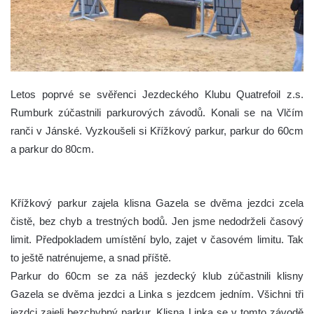
Letos poprvé se svěřenci Jezdeckého Klubu Quatrefoil z.s.
Rumburk zúčastnili parkurových závodů. Konali se na Vlčím
ranči v Jánské. Vyzkoušeli si Křížkový parkur, parkur do 60cm
a parkur do 80cm.
Křížkový parkur zajela klisna Gazela se dvěma jezdci zcela
čistě, bez chyb a trestných bodů. Jen jsme nedodrželi časový
limit. Předpokladem umístění bylo, zajet v časovém limitu. Tak
to ještě natrénujeme, a snad příště.
Parkur do 60cm se za náš jezdecký klub zúčastnili klisny
Gazela se dvěma jezdci a Linka s jezdcem jedním. Všichni tři
jezdci zajeli bezchybný parkur. Klisna Linka se v tomto závodě