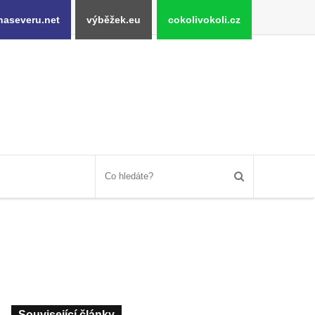
naseveru.net
výběžek.eu
cokolivokoli.cz
Související články