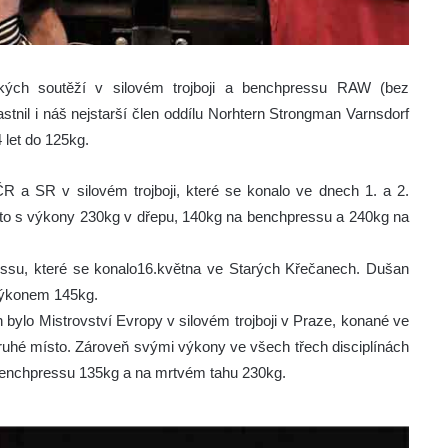
ských soutěží v silovém trojboji a benchpressu RAW (bez
tnil i náš nejstarší člen oddílu Norhtern Strongman Varnsdorf
 let do 125kg.
R a SR v silovém trojboji, které se konalo ve dnech 1. a 2.
sto s výkony 230kg v dřepu, 140kg na benchpressu a 240kg na
ssu, které se konalo16.května ve Starých Křečanech. Dušan
 výkonem 145kg.
 bylo Mistrovství Evropy v silovém trojboji v Praze, konané ve
ruhé místo. Zároveň svými výkony ve všech třech disciplínách
 benchpressu 135kg a na mrtvém tahu 230kg.