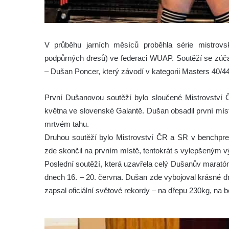
V průběhu jarních měsíců proběhla série mistrov
podpůrných dresů) ve federaci WUAP. Soutěží se zúčas
– Dušan Poncer, který závodí v kategorii Masters 40/44
První Dušanovou soutěží bylo sloučené Mistrovství Č
května ve slovenské Galantě. Dušan obsadil první mí
mrtvém tahu.
Druhou soutěží bylo Mistrovství ČR a SR v benchpre
zde skončil na prvním místě, tentokrát s vylepšeným
Poslední soutěží, která uzavřela celý Dušanův maratón
dnech 16. – 20. června. Dušan zde vybojoval krásné d
zapsal oficiální světové rekordy – na dřepu 230kg, na