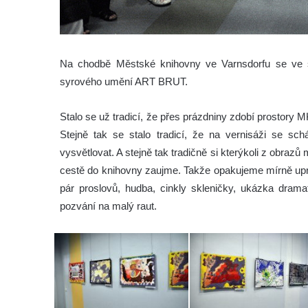
Na chodbě Městské knihovny ve Varnsdorfu se ve st
syrového umění ART BRUT.
Stalo se už tradicí, že přes prázdniny zdobí prostory 
Stejně tak se stalo tradicí, že na vernisáži se sch
vysvětlovat. A stejně tak tradičně si kterýkoli z obraz
cestě do knihovny zaujme. Takže opakujeme mírně upra
pár proslovů, hudba, cinkly skleničky, ukázka dram
pozvání na malý raut.