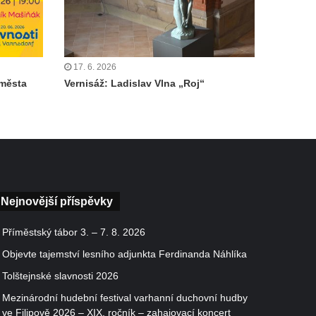
17. 6. 2026
 města
Vernisáž: Ladislav Vlna „Roj“
Nejnovější příspěvky
Příměstský tábor 3. – 7. 8. 2026
Objevte tajemství lesního adjunkta Ferdinanda Náhlíka
Tolštejnské slavnosti 2026
Mezinárodní hudební festival varhanní duchovní hudby
ve Filipově 2026 – XIX. ročník – zahajovací koncert