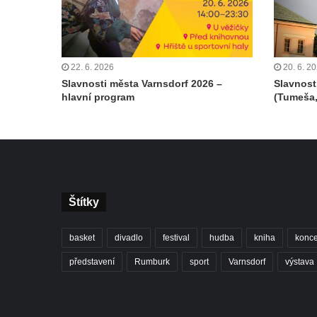
22. 6. 2026
20. 6. 2
Slavnosti města Varnsdorf 2026 –
Slavnost
hlavní program
(Tumeša,
Štítky
basket
divadlo
festival
hudba
kniha
konce
představení
Rumburk
sport
Varnsdorf
výstava