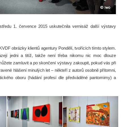
ředu 1. července 2015 uskutečnila vernisáž další výstavy
MKVDF obrázky klientů agentury Pondělí, tvořících tímto stylem.
ázejí jedni a titíž, takže není třeba nikomu nic moc dlouze
ů můžete zamluvit a po skončení výstavy zakoupit, pokud vás při
vené hlášení minulých let – někteří z autorů osobně přítomni,
atického oboru (hádání profesí dle předváděné pantomimy) a