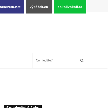
naseveru.net
výběžek.eu
cokolivokoli.cz
Související články