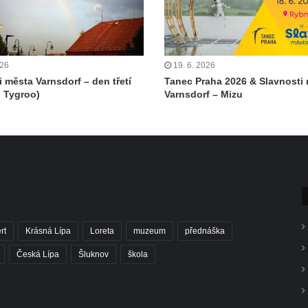
026
19. 6. 2026
i města Varnsdorf – den třetí
Tanec Praha 2026 & Slavnosti
 Tygroo)
Varnsdorf – Mizu
rt
Krásná Lípa
Loreta
muzeum
přednáška
Česká Lípa
Šluknov
škola