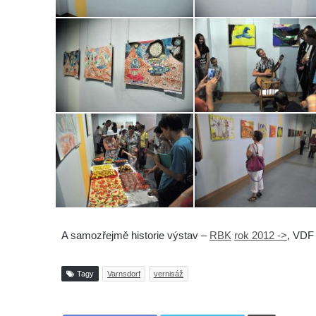
A samozřejmě historie výstav –
RBK
rok 2012 ->
, VD
Tagy
Varnsdorf
vernisáž
Tisknout