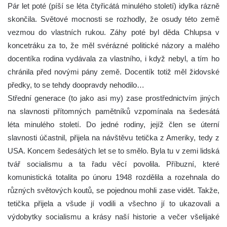
Pár let poté (píší se léta čtyřicátá minulého století) idylka rázně
skončila. Světové mocnosti se rozhodly, že osudy této země
vezmou do vlastních rukou. Záhy poté byl děda Chlupsa v
koncetráku za to, že měl svérázné politické názory a malého
docentíka rodina vydávala za vlastního, i když nebyl, a tím ho
chránila před novými pány země. Docentík totiž měl židovské
předky, to se tehdy doopravdy nehodilo…
Střední generace (to jako asi my) zase prostřednictvím jiných
na slavnosti přítomných pamětníků vzpomínala na šedesátá
léta minulého století. Do jedné rodiny, jejíž člen se úterní
slavnosti účastnil, přijela na návštěvu tetička z Ameriky, tedy z
USA. Koncem šedesátých let se to smělo. Byla tu v zemi lidská
tvář socialismu a ta řadu věcí povolila. Příbuzní, které
komunistická totalita po únoru 1948 rozdělila a rozehnala do
různých světových koutů, se pojednou mohli zase vidět. Takže,
tetička přijela a všude jí vodili a všechno jí to ukazovali a
výdobytky socialismu a krásy naší historie a večer všelijaké