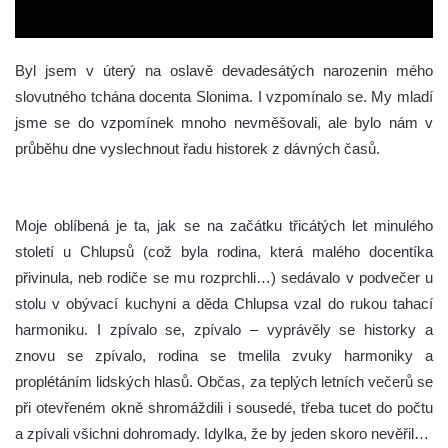
Byl jsem v úterý na oslavě devadesátých narozenin mého
slovutného tchána docenta Slonima. I vzpomínalo se. My mladí
jsme se do vzpomínek mnoho nevměšovali, ale bylo nám v
průběhu dne vyslechnout řadu historek z dávných časů.
Moje oblíbená je ta, jak se na začátku třicátých let minulého
století u Chlupsů (což byla rodina, která malého docentíka
přivinula, neb rodiče se mu rozprchli…) sedávalo v podvečer u
stolu v obývací kuchyni a děda Chlupsa vzal do rukou tahací
harmoniku. I zpívalo se, zpívalo – vyprávěly se historky a
znovu se zpívalo, rodina se tmelila zvuky harmoniky a
proplétáním lidských hlasů. Občas, za teplých letních večerů se
při otevřeném okně shromáždili i sousedé, třeba tucet do počtu
a zpívali všichni dohromady. Idylka, že by jeden skoro nevěřil…