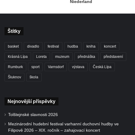
Niederland
Štítky
basket
divadlo
festival
hudba
kniha
koncert
Krásná Lípa
Loreta
muzeum
přednáška
představení
Rumburk
sport
Varnsdorf
výstava
Česká Lípa
Šluknov
škola
Nejnovější příspěvky
Tolštejnské slavnosti 2026
Mezinárodní hudební festival varhanní duchovní hudby ve
Filipově 2026 – XIX. ročník – zahajovací koncert