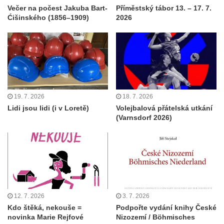
Večer na počest Jakuba Bart-
Příměstský tábor 13. – 17. 7.
Ćišinského (1856–1909)
2026
19. 7. 2026
18. 7. 2026
Lidi jsou lidi (i v Loretě)
Volejbalová přátelská utkání
(Varnsdorf 2026)
12. 7. 2026
3. 7. 2026
Kdo štěká, nekouše =
Podpořte vydání knihy České
novinka Marie Rejfové
Nizozemí / Böhmisches