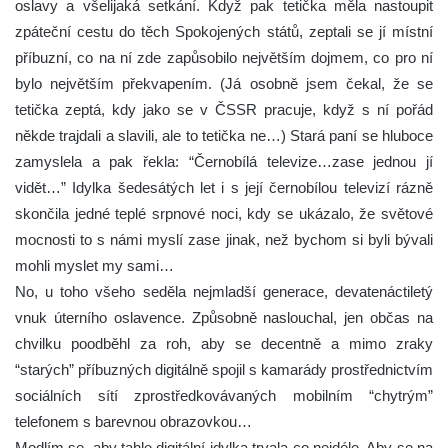
oslavy a všelijaká setkání. Když pak tetička měla nastoupit
zpáteční cestu do těch Spokojených států, zeptali se jí místní
příbuzní, co na ní zde zapůsobilo největším dojmem, co pro ní
bylo největším překvapením. (Já osobně jsem čekal, že se
tetička zeptá, kdy jako se v ČSSR pracuje, když s ní pořád
někde trajdali a slavili, ale to tetička ne…) Stará paní se hluboce
zamyslela a pak řekla: “Černobílá televize…zase jednou jí
vidět…” Idylka šedesátých let i s její černobílou televizí rázně
skončila jedné teplé srpnové noci, kdy se ukázalo, že světové
mocnosti to s námi myslí zase jinak, než bychom si byli bývali
mohli myslet my sami…
No, u toho všeho seděla nejmladší generace, devatenáctiletý
vnuk úterního oslavence. Způsobně naslouchal, jen občas na
chvilku poodběhl za roh, aby se decentně a mimo zraky
“starých” příbuzných digitálně spojil s kamarády prostřednictvím
sociálních sítí zprostředkovávaných mobilním “chytrým”
telefonem s barevnou obrazovkou…
Modlím se, aby tahle digitální idylka trvala co nejdéle. Aby se na