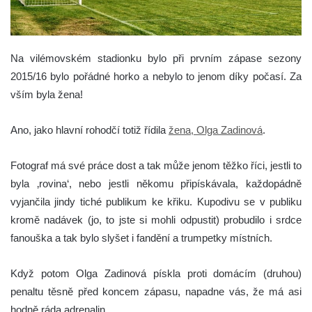
Na vilémovském stadionku bylo při prvním zápase sezony
2015/16 bylo pořádné horko a nebylo to jenom díky počasí. Za
vším byla žena!
Ano, jako hlavní rohodčí totiž řídila
žena, Olga Zadinová
.
Fotograf má své práce dost a tak může jenom těžko říci, jestli to
byla ‚rovina‘, nebo jestli někomu připískávala, každopádně
vyjančila jindy tiché publikum ke křiku. Kupodivu se v publiku
kromě nadávek (jo, to jste si mohli odpustit) probudilo i srdce
fanouška a tak bylo slyšet i fandění a trumpetky místních.
Když potom Olga Zadinová pískla proti domácím (druhou)
penaltu těsně před koncem zápasu, napadne vás, že má asi
hodně ráda adrenalin.