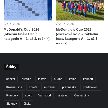
6. 5. 2026
29. 4. 2026
McDonald’s Cup 2026
McDonald’s Cup 2026
(okresní finále Děčín,
(okrskové kolo – základní
kategorie A – 1. až 3. ročník)
část, kategorie A – 1. až 3.
ročník)
Štítky
basket
divadlo
festival
hudba
kniha
koncert
Krásná Lípa
Loreta
muzeum
přednáška
představení
Rumburk
sport
Varnsdorf
výstava
Česká Lípa
Šluknov
škola