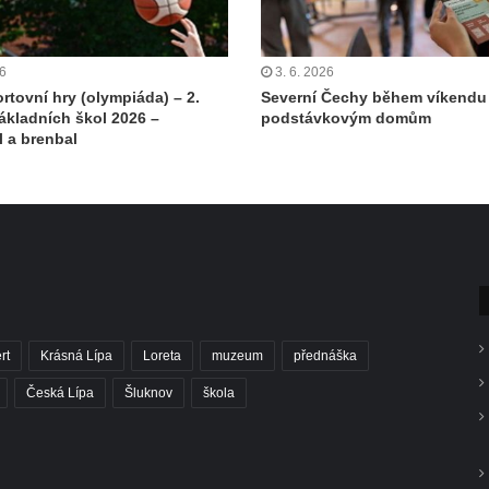
26
3. 6. 2026
rtovní hry (olympiáda) – 2.
Severní Čechy během víkendu 
ákladních škol 2026 –
podstávkovým domům
l a brenbal
rt
Krásná Lípa
Loreta
muzeum
přednáška
Česká Lípa
Šluknov
škola