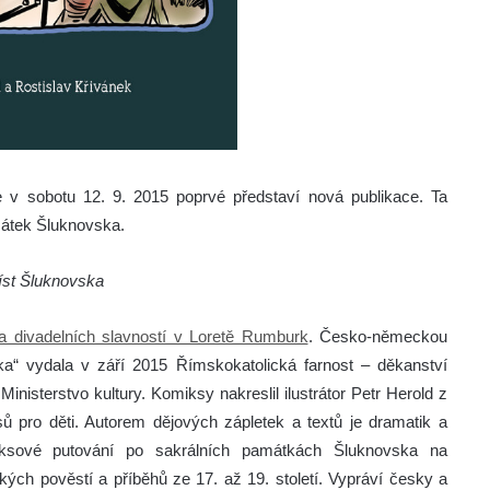
v sobotu 12. 9. 2015 poprvé představí nová publikace. Ta
amátek Šluknovska.
míst Šluknovska
a divadelních slavností v Loretě Rumburk
. Česko-německou
ka“ vydala v září 2015 Římskokatolická farnost – děkanství
inisterstvo kultury. Komiksy nakreslil ilustrátor Petr Herold z
sů pro děti. Autorem dějových zápletek a textů je dramatik a
miksové putování po sakrálních památkách Šluknovska na
ých pověstí a příběhů ze 17. až 19. století. Vypráví česky a