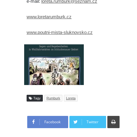
e-mail:
loreta.rumburk@seznam.cz
www.loretarumburk.cz
www.poutni-mista-sluknovsko.cz
Tagy
Rumburk
Loreta
Tisknout
Facebook
Twitter