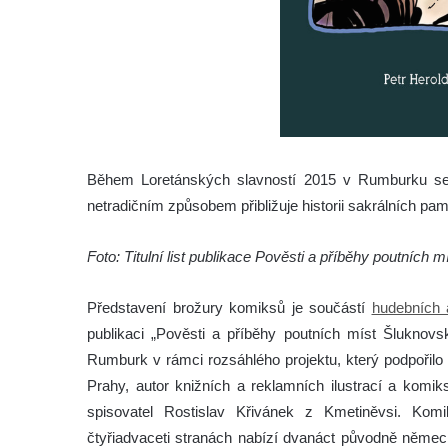
Během Loretánských slavností 2015 v Rumburku se 
netradičním způsobem přibližuje historii sakrálních p
Foto: Titulní list publikace Pověsti a příběhy poutních 
Představení brožury komiksů je součástí
hudebních 
publikaci „Pověsti a příběhy poutních míst Šluknovs
Rumburk v rámci rozsáhlého projektu, který podpořilo M
Prahy, autor knižních a reklamních ilustrací a komik
spisovatel Rostislav Křivánek z Kmetiněvsi. Ko
čtyřiadvaceti stranách nabízí dvanáct původně německ