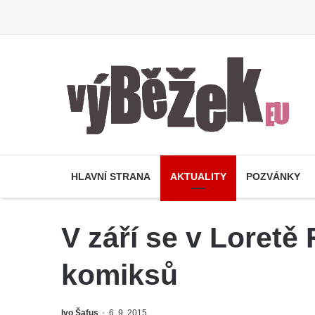
HLAVNÍ STRANA
AKTUALITY
POZVÁNKY
V září se v Loret
komiksů
Ivo Šafus
6. 9. 2015