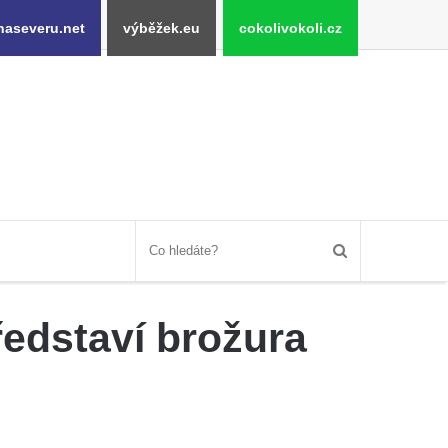
naseveru.net
výběžek.eu
cokolivokoli.cz
ředstaví brožura