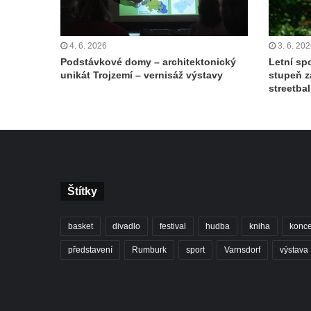
4. 6. 2026
3. 6. 20
Podstávkové domy – architektonický
Letní spo
unikát Trojzemí – vernisáž výstavy
stupeň z
streetbal
Štítky
basket
divadlo
festival
hudba
kniha
konce
představení
Rumburk
sport
Varnsdorf
výstava