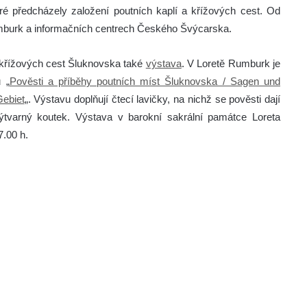
é předcházely založení poutních kaplí a křížových cest. Od
umburk a informačních centrech Českého Švýcarska.
 a křížových cest Šluknovska také
výstava
. V Loretě Rumburk je
 „
Pověsti a příběhy poutních míst Šluknovska / Sagen und
Gebiet
„. Výstavu doplňují čtecí lavičky, na nichž se pověsti dají
výtvarný koutek. Výstava v barokní sakrální památce Loreta
7.00 h.