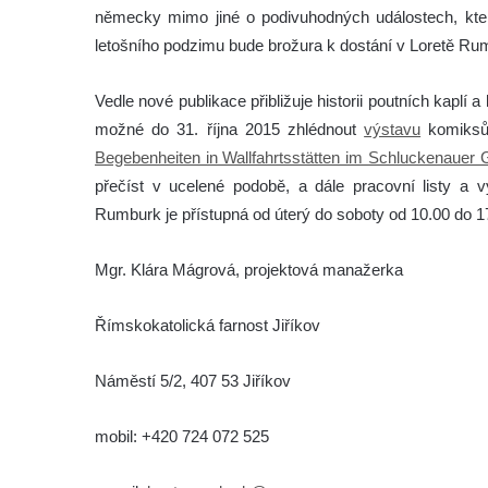
německy mimo jiné o podivuhodných událostech, kter
letošního podzimu bude brožura k dostání v Loretě R
Vedle nové publikace přibližuje historii poutních kaplí
možné do 31. října 2015 zhlédnout
výstavu
komiksů
Begebenheiten in Wallfahrtsstätten im Schluckenauer 
přečíst v ucelené podobě, a dále pracovní listy a 
Rumburk je přístupná od úterý do soboty od 10.00 do 1
Mgr. Klára Mágrová, projektová manažerka
Římskokatolická farnost Jiříkov
Náměstí 5/2, 407 53 Jiříkov
mobil: +420 724 072 525