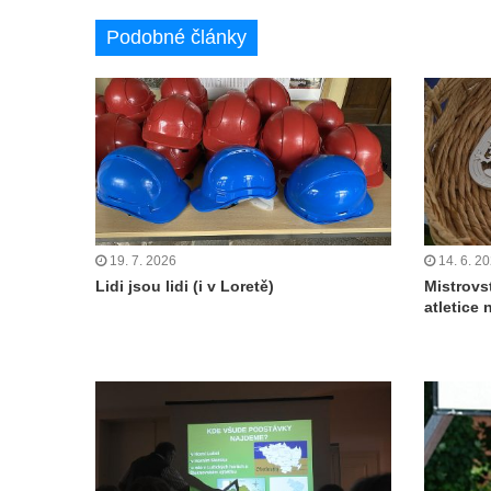
Podobné články
19. 7. 2026
14. 6. 2
Lidi jsou lidi (i v Loretě)
Mistrovs
atletice