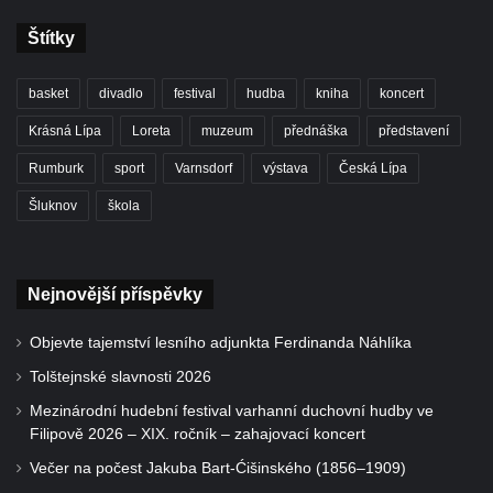
Štítky
basket
divadlo
festival
hudba
kniha
koncert
Krásná Lípa
Loreta
muzeum
přednáška
představení
Rumburk
sport
Varnsdorf
výstava
Česká Lípa
Šluknov
škola
Nejnovější příspěvky
Objevte tajemství lesního adjunkta Ferdinanda Náhlíka
Tolštejnské slavnosti 2026
Mezinárodní hudební festival varhanní duchovní hudby ve
Filipově 2026 – XIX. ročník – zahajovací koncert
Večer na počest Jakuba Bart-Ćišinského (1856–1909)