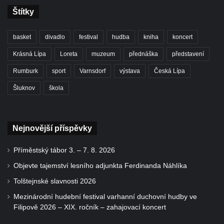
Štítky
basket
divadlo
festival
hudba
kniha
koncert
Krásná Lípa
Loreta
muzeum
přednáška
představení
Rumburk
sport
Varnsdorf
výstava
Česká Lípa
Šluknov
škola
Nejnovější příspěvky
Příměstský tábor 3. – 7. 8. 2026
Objevte tajemství lesního adjunkta Ferdinanda Náhlíka
Tolštejnské slavnosti 2026
Mezinárodní hudební festival varhanní duchovní hudby ve
Filipově 2026 – XIX. ročník – zahajovací koncert