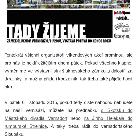
Tentokrát všichni organizátoři víkendových akcí prominou, ale
pro nás je nejdůležitějším dnem pátek. Pokud všechno klapne,
vyměníme ve výstavní síni šluknovského zámku „události“ za
„krajinky“ a možná přijde i kouzelník, tak třeba také přijďte hodit
oko.
V pátek 6. listopadu 2015, pokud tedy čistě náhodou nebudete
na naší vernisáži, můžete na přednášku
o Skotsku do
Městského divadla Varnsdorf
nebo
na Jiřího Helekala do
rumburské Střelnice
. A taky třeba řádit do varnsdorfského
Sloupáku.