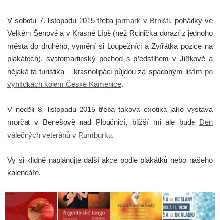
V sobotu
7. listopadu 2015 třeba
jarmark v Brništi
, pohádky ve
Velkém Šenově a v Krásné Lípě (než Rolnička dorazí z jednoho
města do druhého, vymění si Loupežníci a Zvířátka pozice na
plakátech), svatomartinský pochod s předstihem v Jiříkově a
nějaká ta turistika – krásnolipáci půjdou za spadaným listím
po
vyhlídkách kolem České Kamenice
.
V neděli 8. listopadu 2015 třeba taková exotika jako výstava
morčat v Benešově nad Ploučnicí, bližší mi ale bude
Den
válečných veteránů v Rumburku
.
Vy si klidně naplánujte další akce podle plakátků nebo našeho
kalendáře.