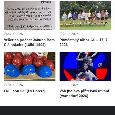
23. 7. 2026
20. 7. 2026
Večer na počest Jakuba Bart-
Příměstský tábor 13. – 17. 7.
Ćišinského (1856–1909)
2026
19. 7. 2026
18. 7. 2026
Lidi jsou lidi (i v Loretě)
Volejbalová přátelská utkání
(Varnsdorf 2026)