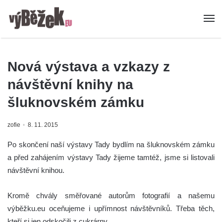
Nová výstava a vzkazy z
návštěvní knihy na
šluknovském zámku
zofie
8. 11. 2015
Po skončení naší výstavy Tady bydlím na šluknovském zámku
a před zahájením výstavy Tady žijeme tamtéž, jsme si listovali
návštěvní knihou.
Kromě chvály směřované autorům fotografií a našemu
výběžku.eu oceňujeme i upřímnost návštěvníků. Třeba těch,
kteří si jen odskočili z cukrárny.