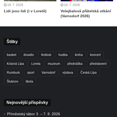
19. 7. 2026
18. 7. 2026
Lidi jsou lidi (i v Loretě)
Volejbalová přátelská utkání
(Varnsdorf 2026)
Štítky
basket
divadlo
festival
hudba
kniha
koncert
Krásná Lípa
Loreta
muzeum
přednáška
představení
Rumburk
sport
Varnsdorf
výstava
Česká Lípa
Šluknov
škola
Nejnovější příspěvky
Příměstský tábor 3. – 7. 8. 2026