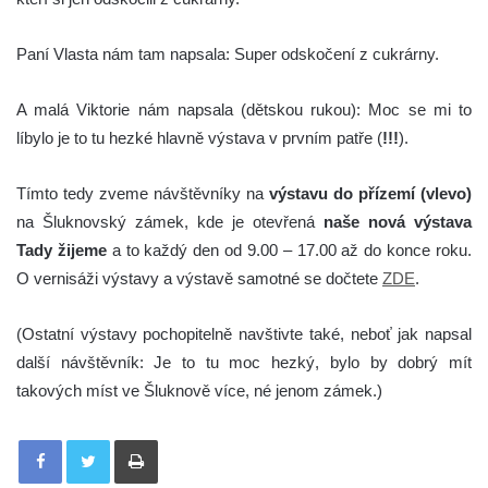
Paní Vlasta nám tam napsala: Super odskočení z cukrárny.
A malá Viktorie nám napsala (dětskou rukou): Moc se mi to
líbylo je to tu hezké hlavně výstava v prvním patře (
!!!
).
Tímto tedy zveme návštěvníky na
výstavu do přízemí (vlevo)
na Šluknovský zámek, kde je otevřená
naše nová výstava
Tady žijeme
a to každý den od 9.00 – 17.00 až do konce roku.
O vernisáži výstavy a výstavě samotné se dočtete
ZDE
.
(Ostatní výstavy pochopitelně navštivte také, neboť jak napsal
další návštěvník: Je to tu moc hezký, bylo by dobrý mít
takových míst ve Šluknově více, né jenom zámek.)
Tisknout