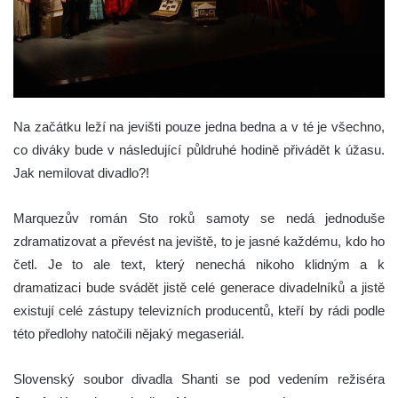
Na začátku leží na jevišti pouze jedna bedna a v té je všechno,
co diváky bude v následující půldruhé hodině přivádět k úžasu.
Jak nemilovat divadlo?!
Marquezův román Sto roků samoty se nedá jednoduše
zdramatizovat a převést na jeviště, to je jasné každému, kdo ho
četl. Je to ale text, který nenechá nikoho klidným a k
dramatizaci bude svádět jistě celé generace divadelníků a jistě
existují celé zástupy televizních producentů, kteří by rádi podle
této předlohy natočili nějaký megaseriál.
Slovenský soubor divadla Shanti se pod vedením režiséra