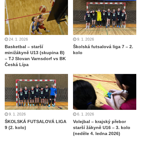
24. 1. 2026
9. 1. 2026
Basketbal – starší
Školská futsalová liga 7 – 2.
minižákyně U13 (skupina B)
kolo
– TJ Slovan Varnsdorf vs BK
Česká Lípa
9. 1. 2026
6. 1. 2026
ŠKOLSKÁ FUTSALOVÁ LIGA
Volejbal – krajský přebor
9 (2. kolo)
starší žákyně U16 – 3. kolo
(neděle 4. ledna 2026)