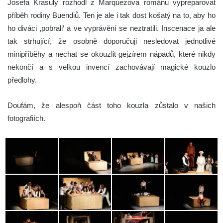
Josefa Krasuly rozhodl z Marquezova románu vypreparovat
příběh rodiny Buendiů. Ten je ale i tak dost košatý na to, aby ho
ho diváci ‚pobrali‘ a ve vyprávění se neztratili. Inscenace ja ale
tak strhující, že osobně doporučuji nesledovat jednotlivé
minipříběhy a nechat se okouzlit gejzírem nápadů, které nikdy
nekončí a s velkou invencí zachovávají magické kouzlo
předlohy.
Doufám, že alespoň část toho kouzla zůstalo v našich
fotografiích.