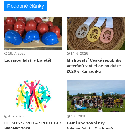
Podobné články
19. 7. 2026
14. 6. 2026
Lidi jsou lidi (i v Loretě)
Mistrovství České republiky
veteránů v atletice na dráze
2026 v Rumburku
4. 6. 2026
4. 6. 2026
OH SOS SEVER – SPORT BEZ
Letní sportovní hry
HRANIC 2026
(olympiáda) – 2. stupeň