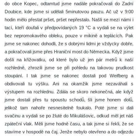
do obce Kopec, odtamtud jsme nadále pokračovali do Zadní
Doubice, kde jsme si udělali 5minutovou pauzu. Ač už v 9:00
hodin mělo přestat pršet, pršet nepřestalo. Našli se mezi námi i
tací, kteří doufali v předpovídaných 19 °C a vydali se na výlet
bez nepromokavého obleku, pouze v mikině a teplácích. Pak
jsme se nakonec dohodli, že s dobrými lidmi je vždycky dobře,
a pokračovali jsme přes Hraniční most do Německa. Když jsme
došli na křižovatku, od které bylo už jen pár metrů k naší
rozhledně, zhrozili jsme se při pohledu na takovou prudkost
stoupání. I tak jsme se nakonec dostali pod Weifberg a
obdivovali tu výšku. Ani na okamžik jsme nezaváhali s
výstupem na rozhlednu. Zdála se skoro nekonečná, ale když
jsme dostali přes tu spoustu schodů, šli jsme honem dolů,
jelikož tam nahoře nesnesitelně foukalo. Poté jsme si dali
svačinu a vydali se po žluté do Mikulášovic, odkud měl jet náš
zpáteční vlak. Měli jsme hodně času, a tak jsme si řekli, že se
stavíme v hospodě na čaj. Jenže nebylo otevřeno a do odjezdu