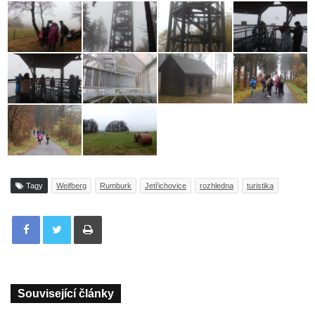
Tagy
Weifberg
Rumburk
Jetřichovice
rozhledna
turistika
Tisknout
Související články