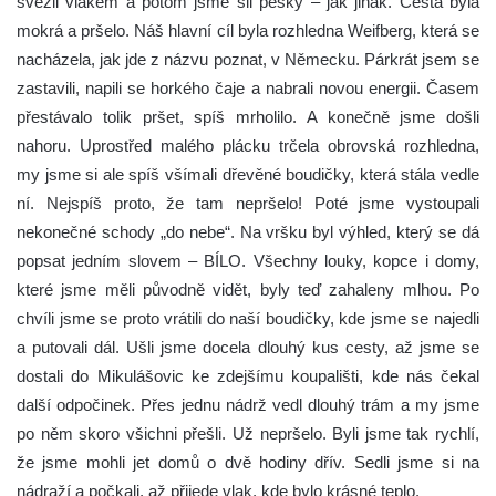
svezli vlakem a potom jsme šli pěšky – jak jinak. Cesta byla
mokrá a pršelo. Náš hlavní cíl byla rozhledna Weifberg, která se
nacházela, jak jde z názvu poznat, v Německu. Párkrát jsem se
zastavili, napili se horkého čaje a nabrali novou energii. Časem
přestávalo tolik pršet, spíš mrholilo. A konečně jsme došli
nahoru. Uprostřed malého plácku trčela obrovská rozhledna,
my jsme si ale spíš všímali dřevěné boudičky, která stála vedle
ní. Nejspíš proto, že tam nepršelo! Poté jsme vystoupali
nekonečné schody „do nebe“. Na vršku byl výhled, který se dá
popsat jedním slovem – BÍLO. Všechny louky, kopce i domy,
které jsme měli původně vidět, byly teď zahaleny mlhou. Po
chvíli jsme se proto vrátili do naší boudičky, kde jsme se najedli
a putovali dál. Ušli jsme docela dlouhý kus cesty, až jsme se
dostali do Mikulášovic ke zdejšímu koupališti, kde nás čekal
další odpočinek. Přes jednu nádrž vedl dlouhý trám a my jsme
po něm skoro všichni přešli. Už nepršelo. Byli jsme tak rychlí,
že jsme mohli jet domů o dvě hodiny dřív. Sedli jsme si na
nádraží a počkali, až přijede vlak, kde bylo krásné teplo.