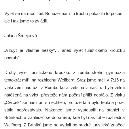
Výlet se mi moc líbil. Bohužel nám to trochu pokazilo to počasí,
ale i tak jsme to zvládli.
Jolana Šmejcová
„Vždyť je vlastně hezky“… aneb výlet turistického kroužku
podruhé
Druhý výlet turistického kroužku z rumburského gymnázia
tentokrát mířil na rozhlednu Weifberg. Sraz jsme měli v 7:15 na
vlakovém nádraží v Rumburku a většina z nás už byla velmi
natěšená na výlet, přestože nám počasí příliš nepřálo. Z vlaku
„Cvrček“ se nám příliš nechtělo, protože tam bylo teplo a pršet
stále nepřestávalo. Nakonec jsme vystoupili na stanici v
Brtníkách a zahleděli se do směru, kde byl náš cíl – rozhledna
Weifberg. Z Brtníků jsme se vydali po modré turistické značce