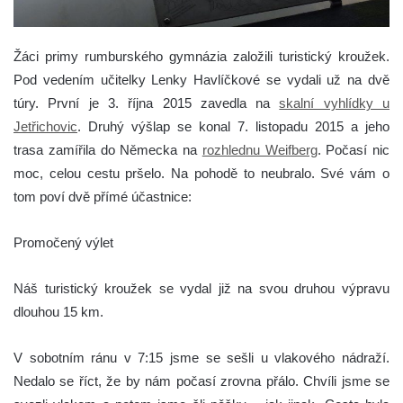
Žáci primy rumburského gymnázia založili turistický kroužek.
Pod vedením učitelky Lenky Havlíčkové se vydali už na dvě
túry. První je 3. října 2015 zavedla na
skalní vyhlídky u
Jetřichovic
. Druhý výšlap se konal 7. listopadu 2015 a jeho
trasa zamířila do Německa na
rozhlednu Weifberg
. Počasí nic
moc, celou cestu pršelo. Na pohodě to neubralo. Své vám o
tom poví dvě přímé účastnice:
Promočený výlet
Náš turistický kroužek se vydal již na svou druhou výpravu
dlouhou 15 km.
V sobotním ránu v 7:15 jsme se sešli u vlakového nádraží.
Nedalo se říct, že by nám počasí zrovna přálo. Chvíli jsme se