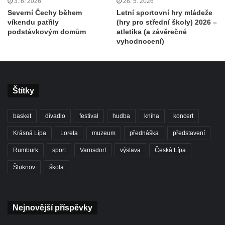
3. 6. 2026
28. 5. 2026
Severní Čechy během
Letní sportovní hry mládeže
víkendu patřily
(hry pro střední školy) 2026 –
podstávkovým domům
atletika (a závěrečné
vyhodnocení)
Štítky
basket
divadlo
festival
hudba
kniha
koncert
Krásná Lípa
Loreta
muzeum
přednáška
představení
Rumburk
sport
Varnsdorf
výstava
Česká Lípa
Šluknov
škola
Nejnovější příspěvky