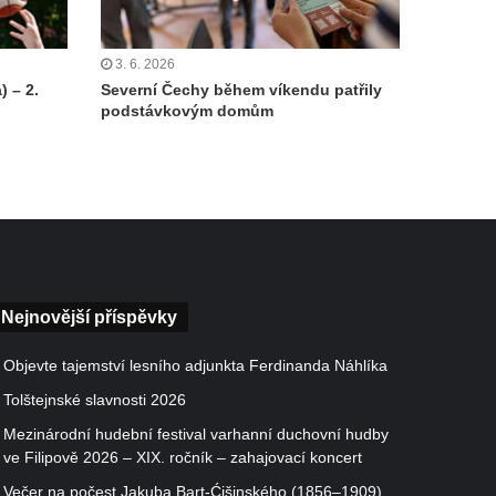
3. 6. 2026
) – 2.
Severní Čechy během víkendu patřily
podstávkovým domům
Nejnovější příspěvky
Objevte tajemství lesního adjunkta Ferdinanda Náhlíka
Tolštejnské slavnosti 2026
Mezinárodní hudební festival varhanní duchovní hudby
ve Filipově 2026 – XIX. ročník – zahajovací koncert
Večer na počest Jakuba Bart-Ćišinského (1856–1909)