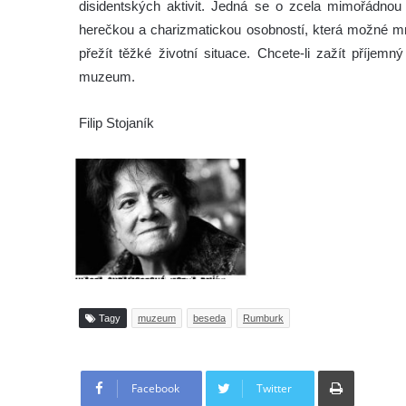
disidentských aktivit. Jedná se o zcela mimořádnou 
herečkou a charizmatickou osobností, která možné 
přežít těžké životní situace. Chcete-li zažít příjemn
muzeum.
Filip Stojaník
Tagy
muzeum
beseda
Rumburk
Tisknout
Facebook
Twitter