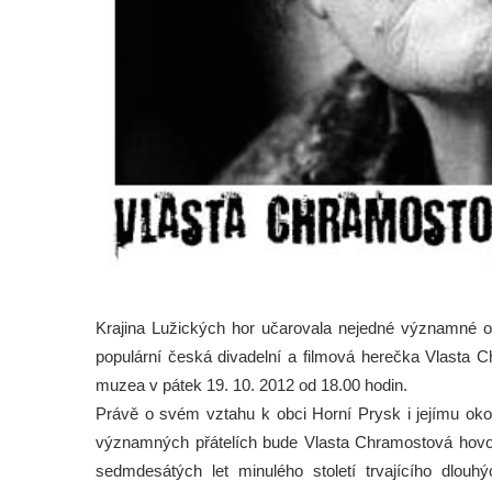
Krajina Lužických hor učarovala nejedné významné oso
populární česká divadelní a filmová herečka Vlasta 
muzea v pátek 19. 10. 2012 od 18.00 hodin.
Právě o svém vztahu k obci Horní Prysk i jejímu okol
významných přátelích bude Vlasta Chramostová hovoř
sedmdesátých let minulého století trvajícího dlouh