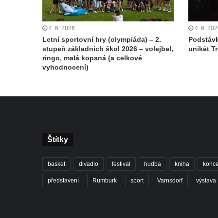
4. 6. 2026
4. 6. 20
Letní sportovní hry (olympiáda) – 2.
Podstávk
stupeň základních škol 2026 – volejbal,
unikát T
ringo, malá kopaná (a celkové
vyhodnocení)
Štítky
basket
divadlo
festival
hudba
kniha
konce
představení
Rumburk
sport
Varnsdorf
výstava