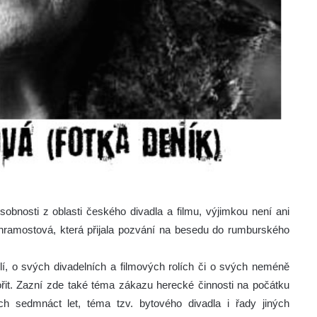
bnosti z oblasti českého divadla a filmu, výjimkou není ani
Chramostová, která přijala pozvání na besedu do rumburského
í, o svých divadelních a filmových rolích či o svých neméně
it. Zazní zde také téma zákazu herecké činnosti na počátku
ých sedmnáct let, téma tzv. bytového divadla i řady jiných