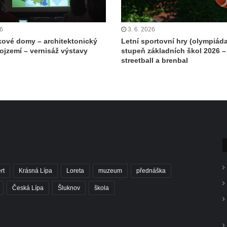
26
3. 6. 2026
ové domy – architektonický
Letní sportovní hry (olympiáda
rojzemí – vernisáž výstavy
stupeň základních škol 2026 –
streetball a brenbal
rt
Krásná Lípa
Loreta
muzeum
přednáška
Česká Lípa
Šluknov
škola