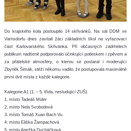
Do krajského kola postoupilo 14 skřivánků. Na sál DDM ve
Varnsdorfu dnes zavítali žáci základních škol na vyřazovací
část Karlovarského Skřivánka. Při občasných zádrhelech
publikum nadšeně podporovalo účinkující potleskem i zpěvem a
za přátelské atmosféry, o kterou se postaral i moderující
Zbyněk Šimák, stěží někomu vadilo, že postupovala maximálně
první dvě místa z každé kategorie.
Kategorie A1 (1. – 5. třída, nestudující ZUŠ)
1. místo Tadeáš Müler
2. místo Nela Svobodová
3. místo Tomáš Xuan Bach Vu
4. místo Eliška Žampachová
5. místo Anežka Ducháčková