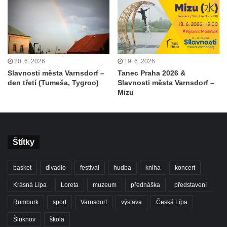
20. 6. 2026
19. 6. 2026
Slavnosti města Varnsdorf –
Tanec Praha 2026 &
den třetí (Tumeša, Tygroo)
Slavnosti města Varnsdorf –
Mizu
Štítky
basket
divadlo
festival
hudba
kniha
koncert
Krásná Lípa
Loreta
muzeum
přednáška
představení
Rumburk
sport
Varnsdorf
výstava
Česká Lípa
Šluknov
škola