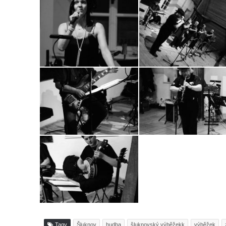
Tagy
Šluknov
hudba
šluknovský výběžekk
výběžek