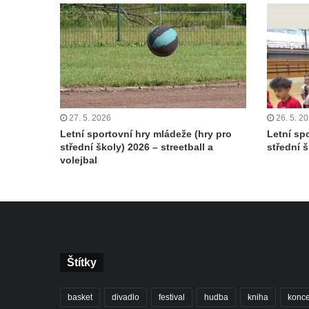
27. 5. 2026
26. 5. 2
Letní sportovní hry mládeže (hry pro
Letní sp
střední školy) 2026 – streetball a
střední š
volejbal
Štítky
basket
divadlo
festival
hudba
kniha
konce