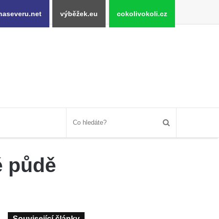
naseveru.net
výběžek.eu
cokolivokoli.cz
é půdě
Související články