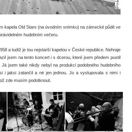
azzem kapela Old Stars (na úvodním snímku) na zámecké půdě ve
 právidelném hudebním večeru.
958 a tudíž je tou nejstarší kapelou v České republice. Nehraje
azil jsem na tento koncert i s dcerou, které jsem předem pustil
. Já jsem také nikdy nebyl na produkci podobného hudebního
si i jaksi zatančil a né jen jednou. Jo a vystupovala s nimi i
což zde musím podotknout.