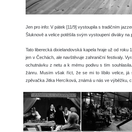
Jen pro info: V pátek [11/9] vystoupila s tradičním j
Šluknově a velice potěšila svým vystoupení diváky na
Tato liberecká dixielandovská kapela hraje už od roku 1
jen v Čechách, ale navštěvuje zahraniční festivaly. Vyr
ochutnávku z netu a k mému podivu s tím souhlasila
žánru. Musím však říct, že se mi to líbilo velice, já 
zpěvačka Jitka Hercíková, známá u nás ve výběžku, 