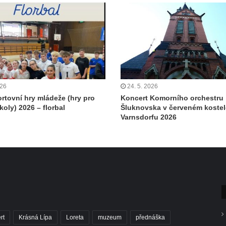
026
24. 5. 2026
ortovní hry mládeže (hry pro
Koncert Komorního orchestru
koly) 2026 – florbal
Šluknovska v červeném kostel
Varnsdorfu 2026
rt
Krásná Lípa
Loreta
muzeum
přednáška