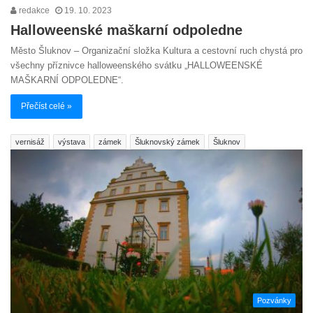
redakce
19. 10. 2023
Halloweenské maškarní odpoledne
Město Šluknov – Organizační složka Kultura a cestovní ruch chystá pro
všechny příznivce halloweenského svátku „HALLOWEENSKÉ
MAŠKARNÍ ODPOLEDNE“.
Přečíst celé »
vernisáž
výstava
zámek
Šluknovský zámek
Šluknov
Pozvánky