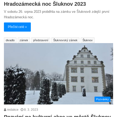
Hradozámecká noc Šluknov 2023
V sobotu 26. srpna 2023 proběhla na zámku ve Šluknově zdejší první
Hradozámecká noc.
Přečíst celé »
divadlo
zámek
představení
Šluknovský zámek
Šluknov
Pozvánky
redakce
8. 3. 2023