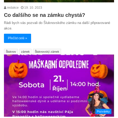
redakce
19. 10. 2023
Co dalšího se na zámku chystá?
Rádi bych vás pozvali do Šluknovského zámku na další připravované
akce.
Přečíst celé »
Šluknov
zámek
Šluknovský zámek
Pozvánky