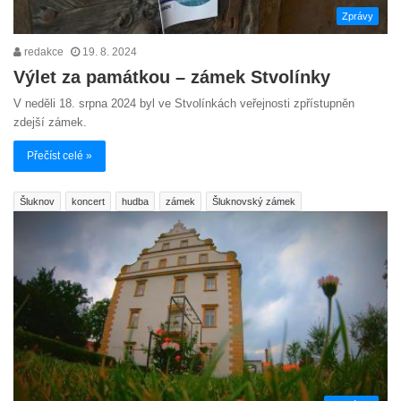
Zprávy
redakce
19. 8. 2024
Výlet za památkou – zámek Stvolínky
V neděli 18. srpna 2024 byl ve Stvolínkách veřejnosti zpřístupněn
zdejší zámek.
Přečíst celé »
Šluknov
koncert
hudba
zámek
Šluknovský zámek