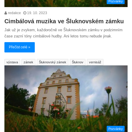
Pozvánky
redakce
19. 10. 2023
Cimbálová muzika ve Šluknovském zámku
Jak už je zvykem, každoročně ve Šluknovském zámku v podzimním
čase zazní tóny cimbálové hudby. Ani letos tomu nebude jinak.
Přečíst celé »
výstava
zámek
Šluknovský zámek
Šluknov
vernisáž
Pozvánky