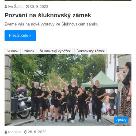
Ivo Šafus
30. 9. 2023
Pozvání na šluknovský zámek
Zveme vás na nové výstavy ve Šluknovském zámku.
Přečíst celé »
Šluknov
zámek
šluknovský výběžek
Šluknovský zámek
Zprávy
redakce
28. 8. 2023