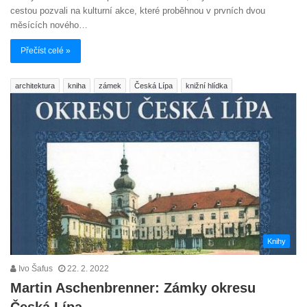
cestou pozvali na kulturní akce, které proběhnou v prvních dvou
měsících nového…
Přečíst celé »
architektura
kniha
zámek
Česká Lípa
knižní hlídka
Knihy
Ivo Šafus
22. 2. 2022
Martin Aschenbrenner: Zámky okresu
Česká Lípa