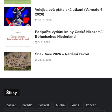
Volejbalová přátelská utkání (Varnsdorf
2026)
18. 7. 2026
Podpořte vydání knihy České Nizozemí /
Böhmisches Niederland
3. 7. 2026
ŠnekRace 2026 – Nedělní závod
28. 6. 2026
Štítky
basket
divadlo
festival
hudba
kniha
koncert