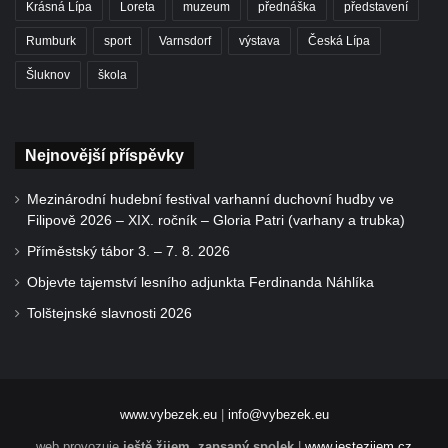
Krásná Lípa
Loreta
muzeum
přednáška
představení
Rumburk
sport
Varnsdorf
výstava
Česká Lípa
Šluknov
škola
Nejnovější příspěvky
Mezinárodní hudební festival varhanní duchovní hudby ve
Filipově 2026 – XIX. ročník – Gloria Patri (varhany a trubka)
Příměstský tábor 3. – 7. 8. 2026
Objevte tajemství lesního adjunkta Ferdinanda Náhlíka
Tolštejnské slavnosti 2026
www.vybezek.eu
|
info@vybezek.eu
web provozuje
ještě žijem, zapsaný spolek
|
www.jestezijem.cz