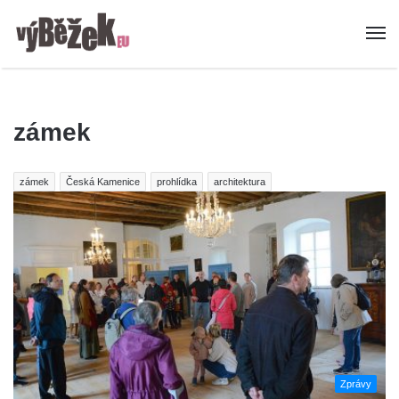
zámek
zámek
Česká Kamenice
prohlídka
architektura
Zprávy