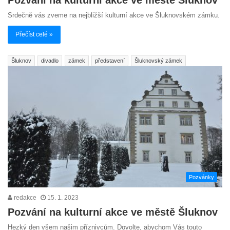
Pozvání na kulturní akce ve městě Šluknov
Srdečně vás zveme na nejbližší kulturní akce ve Šluknovském zámku.
Přečíst celé »
Šluknov
divadlo
zámek
představení
Šluknovský zámek
Pozvánky
redakce
15. 1. 2023
Pozvání na kulturní akce ve městě Šluknov
Hezký den všem našim příznivcům. Dovolte, abychom Vás touto