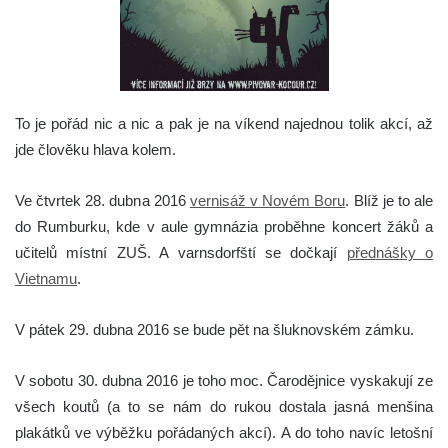
To je pořád nic a nic a pak je na víkend najednou tolik akcí, až
jde člověku hlava kolem.
Ve čtvrtek 28. dubna 2016
vernisáž v Novém Boru
. Blíž je to ale
do Rumburku, kde v aule gymnázia proběhne koncert žáků a
učitelů místní ZUŠ. A varnsdorfští se dočkají
přednášky o
Vietnamu
.
V pátek 29. dubna 2016 se bude pět na šluknovském zámku.
V sobotu 30. dubna 2016 je toho moc. Čarodějnice vyskakují ze
všech koutů (a to se nám do rukou dostala jasná menšina
plakátků ve výběžku pořádaných akcí). A do toho navíc letošní