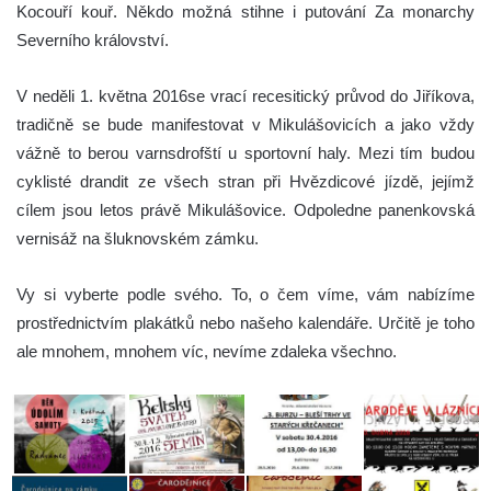
Kocouří kouř. Někdo možná stihne i putování Za monarchy
Severního království.
V neděli 1. května 2016
se vrací recesitický průvod do Jiříkova,
tradičně se bude manifestovat v Mikulášovicích a jako vždy
vážně to berou varnsdrofští u sportovní haly. Mezi tím budou
cyklisté drandit ze všech stran při Hvězdicové jízdě, jejímž
cílem jsou letos právě Mikulášovice. Odpoledne panenkovská
vernisáž na šluknovském zámku.
Vy si vyberte podle svého. To, o čem víme, vám nabízíme
prostřednictvím plakátků nebo našeho kalendáře. Určitě je toho
ale mnohem, mnohem víc, nevíme zdaleka všechno.