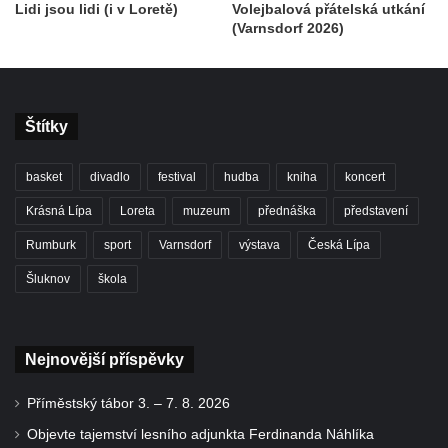
Lidi jsou lidi (i v Loretě)
Volejbalová přátelská utkání
(Varnsdorf 2026)
Štítky
basket
divadlo
festival
hudba
kniha
koncert
Krásná Lípa
Loreta
muzeum
přednáška
představení
Rumburk
sport
Varnsdorf
výstava
Česká Lípa
Šluknov
škola
Nejnovější příspěvky
Příměstský tábor 3. – 7. 8. 2026
Objevte tajemství lesního adjunkta Ferdinanda Náhlíka