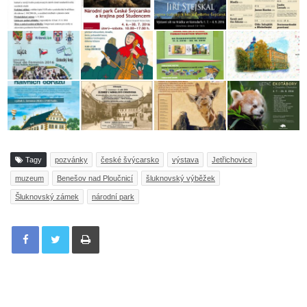
Tagy
pozvánky
české švýcarsko
výstava
Jetřichovice
muzeum
Benešov nad Ploučnicí
šluknovský výběžek
Šluknovský zámek
národní park
Tisknout