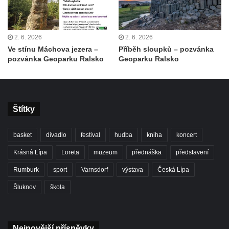
2. 6. 2026
2. 6. 2026
Ve stínu Máchova jezera –
Příběh sloupků – pozvánka
pozvánka Geoparku Ralsko
Geoparku Ralsko
Štítky
basket
divadlo
festival
hudba
kniha
koncert
Krásná Lípa
Loreta
muzeum
přednáška
představení
Rumburk
sport
Varnsdorf
výstava
Česká Lípa
Šluknov
škola
Nejnovější příspěvky