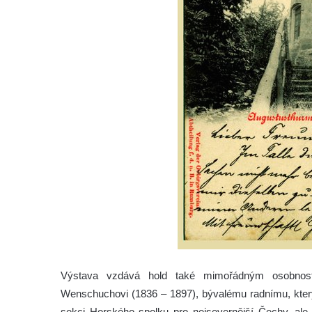
Výstava vzdává hold také mimořádným osobnost
Wenschuchovi (1836 – 1897), bývalému radnímu, který 
sekci Horského spolku pro nejsevernější Čechy, ale 