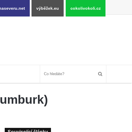
naseveru.net
výběžek.eu
cokolivokoli.cz
Rumburk)
Související články