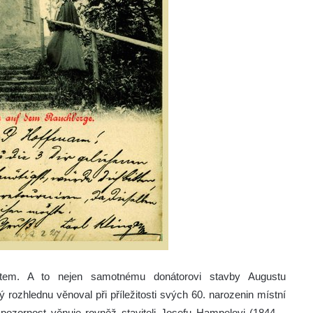
em. A to nejen samotnému donátorovi stavby Augustu
rozhlednu věnoval při příležitosti svých 60. narozenin místní
pozornost věnuje rovněž staviteli Josefu Hampelovi (1844 –