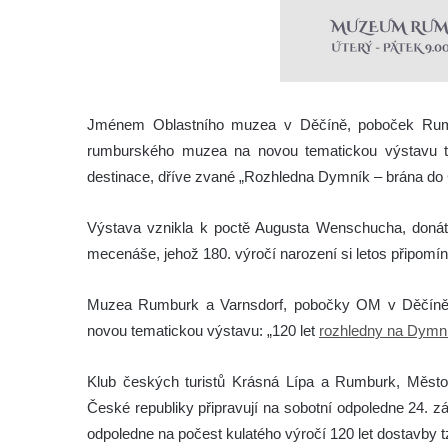
Jménem Oblastního muzea v Děčíně, poboček Rumbu
rumburského muzea na novou tematickou výstavu týk
destinace, dříve zvané „Rozhledna Dymník – brána d
Výstava vznikla k poctě Augusta Wenschucha, doná
mecenáše, jehož 180. výročí narození si letos připomí
Muzea Rumburk a Varnsdorf, pobočky OM v Děčíně, p
novou tematickou výstavu: „120 let
rozhledny na Dymn
Klub českých turistů Krásná Lípa a Rumburk, Měs
České republiky připravují na sobotní odpoledne 24. zá
odpoledne na počest kulatého výročí 120 let dostavby 