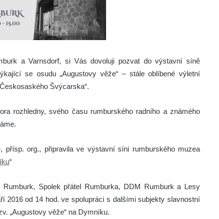
rk a Varnsdorf, si Vás dovoluji pozvat do výstavní síně
ající se osudu „Augustovy věže“ – stále oblíbené výletní
o Českosaského Švýcarska“.
tora rozhledny, svého času rumburského radního a známého
náme.
řísp. org., připravila ve výstavní síni rumburského muzea
íku
“
to Rumburk, Spolek přátel Rumburka, DDM Rumburk a Lesy
ří 2016 od 14 hod. ve spolupráci s dalšími subjekty slavnostní
tzv. „Augustovy věže“ na Dymníku.