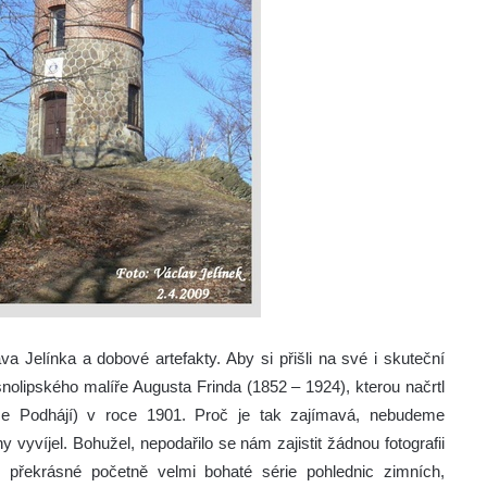
va Jelínka a dobové artefakty. Aby si přišli na své i skuteční
snolipského malíře Augusta Frinda (1852 – 1924), kterou načrtl
ce Podhájí) v roce 1901. Proč je tak zajímavá, nebudeme
 vyvíjel. Bohužel, nepodařilo se nám zajistit žádnou fotografii
 překrásné početně velmi bohaté série pohlednic zimních,