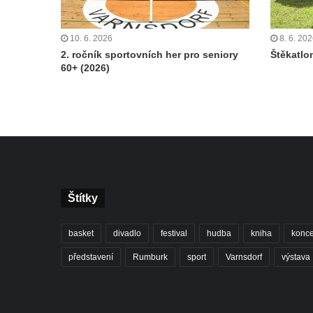
10. 6. 2026
8. 6. 20
2. ročník sportovních her pro seniory
Štěkatlo
60+ (2026)
Štítky
basket
divadlo
festival
hudba
kniha
konce
představení
Rumburk
sport
Varnsdorf
výstava