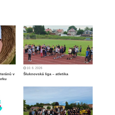
10. 6. 2026
eteránů v
Šluknovská liga – atletika
urku