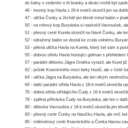
do šatny s vedením o tři branky a diváci mohli být spoko
46´- trestný kop Havla z 20-ti metrů skončil jen na dob
47´- ulička Čonky a Jirchář jen těsně minul balón v jinak
50´- na rohový kop Buryánka si naskočil Vavroušek, ale 
51´- přesný centr Kurela skončil na hlavě Čonky, ale ten t
52´- odražený balón se dostal ke zcela volnému Buryánkov
53´- pěkná ulička Havla na Kurela, který šel sám a pos
55´- dobrou střelu Havla hostující gólman s přehledem l
57´- parádní dělovku Jägra Ondrka vyrazil, ale Kurel ji
62´- průnik Krasnického mezi beky hostů, ale v čisté šan
64´- ulička Jägra na Buryánka, ale ten nikým neohrožová
65´- další parádní střela Havla z 18-ti metrů skončila 
76´- dobrá střela střídajícího Čudy z 16-ti metrů skonči
78´- zpětná přihrávka Čudy na Buryánka, ale ten v další 
80´- dělovka Vavrouška z 18-ti metrů skončila jen těsn
83´- přesný centr Čonky na hlavičku Havla, ale míč šel 
85´- milimetrový centr Krasnického a Čonka hlavou završi