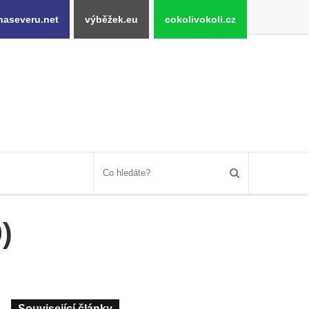
naseveru.net
výběžek.eu
cokolivokoli.cz
)
Související články