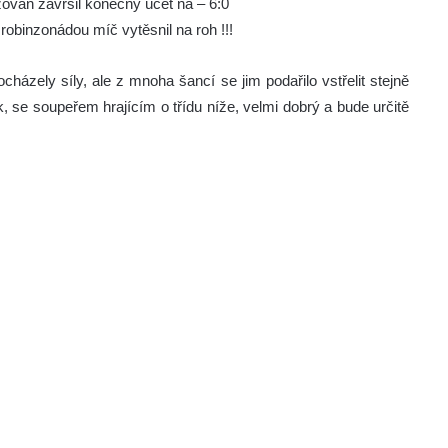
žován završil konečný účet na – 6:0
 robinzonádou míč vytěsnil na roh !!!
cházely síly, ale z mnoha šancí se jim podařilo vstřelit stejně
dek, se soupeřem hrajícím o třídu níže, velmi dobrý a bude určitě