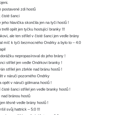
jeni.
ře postavené zdi hostů
 čisté šanci
jeho hlavička skončila jen na tyči hostů !
refil opět jen tyčku hostující branky !!!
i, ale ten střílel v čisté šanci jen vedle brány
lal míč k tyči bezmocného Ondrky a bylo to – 4:0
apil
ž dorážku nepropasíroval do jeho brány !
ci střílel jen vedle Ondrkovi branky !
n střílel jen zbrkle nad bránu hostů !
opět v náruči pozorného Ondrky
la opět v náruči gólmana hostů !
čisté šanci střílel jen vedle branky hostů !
ě nad bránou hostů
jen těsně vedle brány hostů !
l svůj hattrick – 5:0 !!!