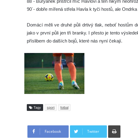
88´- Buryánek přistrčil míč Havlovi a ten nikým neohro
90´- dobře mířená střela Havla k tyči hostů, ale Ondrka
Domácí měli ve druhé půli drtivý tlak, neboť hostům do
jako v první půli jen tři branky. I přesto je tento výsle
příslibem do dalších bojů, které nás nyní čekají.
Tagy
sport
fotbal
Tisknout
Facebook
Twitter