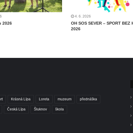
26
4. 6. 2026
n 2026
OH SOS SEVER – SPORT BEZ 
2026
rt
Krásná Lípa
Loreta
muzeum
přednáška
Česká Lípa
Šluknov
škola