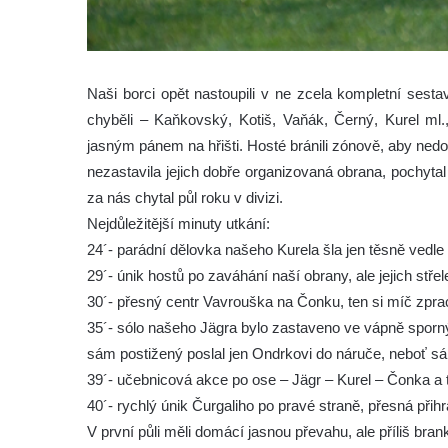
Naši borci opět nastoupili v ne zcela kompletní sest
chyběli – Kaňkovský, Kotiš, Vaňák, Černý, Kurel ml.,
jasným pánem na hřišti. Hosté bránili zónově, aby nedo
nezastavila jejich dobře organizovaná obrana, pochyta
za nás chytal půl roku v divizi.
Nejdůležitější minuty utkání:
24´- parádní dělovka našeho Kurela šla jen těsně vedle
29´- únik hostů po zaváhání naší obrany, ale jejich st
30´- přesný centr Vavrouška na Čonku, ten si míč zpracov
35´- sólo našeho Jägra bylo zastaveno ve vápně sporným
sám postižený poslal jen Ondrkovi do náruče, neboť sá
39´- učebnicová akce po ose – Jägr – Kurel – Čonka a t
40´- rychlý únik Čurgaliho po pravé straně, přesná přihr
V první půli měli domácí jasnou převahu, ale příliš brank