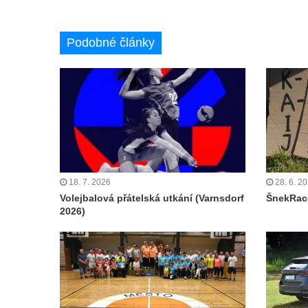
Podobné články
18. 7. 2026
28. 6. 2
Volejbalová přátelská utkání (Varnsdorf
ŠnekRace
2026)