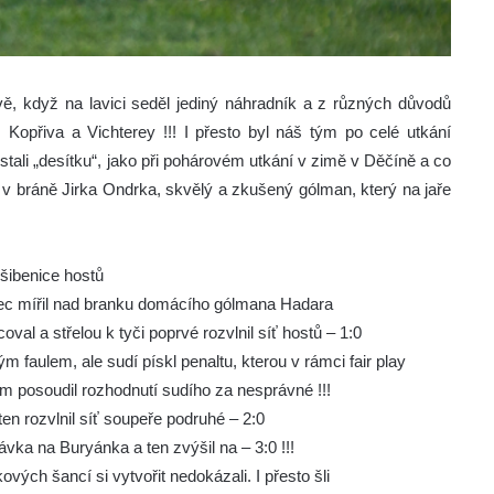
avě, když na lavici seděl jediný náhradník a z různých důvodů
 Kopřiva a Vichterey !!! I přesto byl náš tým po celé utkání
stali „desítku“, jako při pohárovém utkání v zimě v Děčíně a co
l v bráně Jirka Ondrka, skvělý a zkušený gólman, který na jaře
 šibenice hostů
řelec mířil nad branku domácího gólmana Hadara
al a střelou k tyči poprvé rozvlnil síť hostů – 1:0
 faulem, ale sudí pískl penaltu, kterou v rámci fair play
m posoudil rozhodnutí sudího za nesprávné !!!
en rozvlnil síť soupeře podruhé – 2:0
ávka na Buryánka a ten zvýšil na – 3:0 !!!
ových šancí si vytvořit nedokázali. I přesto šli