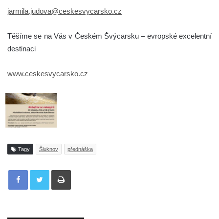
jarmila.judova@ceskesvycarsko.cz
Těšíme se na Vás v Českém Švýcarsku – evropské excelentní
destinaci
www.ceskesvycarsko.cz
Tagy
Šluknov
přednáška
Tisknout