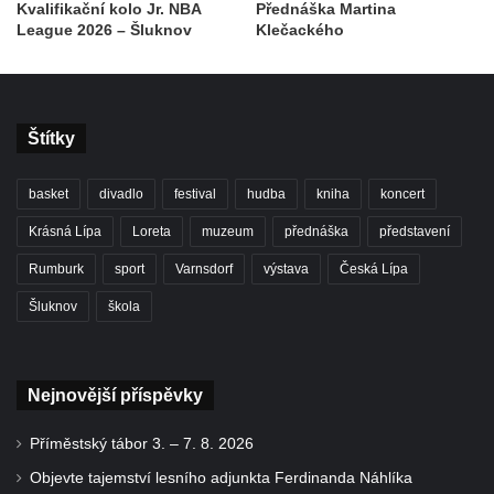
Kvalifikační kolo Jr. NBA
Přednáška Martina
League 2026 – Šluknov
Klečackého
Štítky
basket
divadlo
festival
hudba
kniha
koncert
Krásná Lípa
Loreta
muzeum
přednáška
představení
Rumburk
sport
Varnsdorf
výstava
Česká Lípa
Šluknov
škola
Nejnovější příspěvky
Příměstský tábor 3. – 7. 8. 2026
Objevte tajemství lesního adjunkta Ferdinanda Náhlíka