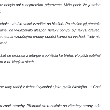
ov nebyla ani v nejmenším připravena. Měla pocit, že jí srdce
.
chala své tělo volně vznášet na hladině. Po chvilce jej přestala
diné, co vykazovalo alespoň nějaký pohyb, byl jakýsi dravec,
se nechal vzdušnými proudy odnést kamsi na východ. Tady nic
ve mně…
mžitě se probrala z letargie a pohlédla ke břehu. Po pláži pobíhal
m k ní. Napjala sluch.
 se tady raději v tichosti vylouhuju jako pytlík čínskýho…“ Cosi
 zpotit strachy. Překotně se rozhlédla na všechny strany, zda