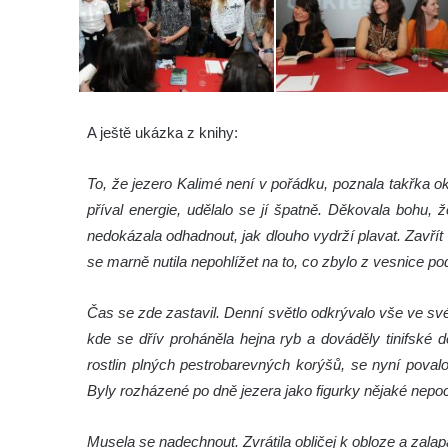
A ještě ukázka z knihy:
To, že jezero Kalimé není v pořádku, poznala takřka ok
příval energie, udělalo se jí špatně. Děkovala bohu, 
nedokázala odhadnout, jak dlouho vydrží plavat. Zavřít 
se marně nutila nepohlížet na to, co zbylo z vesnice po
Čas se zde zastavil. Denní světlo odkrývalo vše ve s
kde se dřív proháněla hejna ryb a dováděly tinifské 
rostlin plných pestrobarevných korýšů, se nyní poval
Byly rozházené po dně jezera jako figurky nějaké nepoc
Musela se nadechnout. Zvrátila obličej k obloze a zala