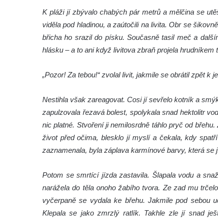
K pláži jí zbývalo chabých pár metrů a mělčina se utě
viděla pod hladinou, a zaútočili na livita. Obr se ši
břicha ho srazil do písku. Současně tasil meč a dalš
hlásku – a to ani když livitova zbraň projela hrudníkem
„Pozor! Za tebou!“ zvolal livit, jakmile se obrátil zpět k j
Nestihla však zareagovat. Cosi jí sevřelo kotník a smýkl
zapulzovala řezavá bolest, spolykala snad hektolitr 
nic platné. Stvoření ji nemilosrdně táhlo pryč od břeh
život před očima, blesklo jí myslí a čekala, kdy spatř
zaznamenala, byla záplava karmínové barvy, která se jí 
Potom se smrtící jízda zastavila. Šlapala vodu a sna
narážela do těla onoho žabího tvora. Ze zad mu trčel
vyčerpaně se vydala ke břehu. Jakmile pod sebou ucí
Klepala se jako zmrzlý ratlík. Takhle zle jí snad j