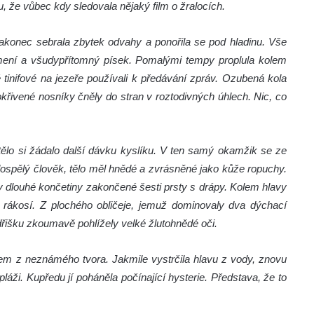
u, že vůbec kdy sledovala nějaký film o žralocích.
 Nakonec sebrala zbytek odvahy a ponořila se pod hladinu. Vše
kamení a všudypřítomný písek. Pomalými tempy proplula kolem
 tinifové na jezeře používali k předávání zpráv. Ozubená kola
okřivené nosníky čněly do stran v roztodivných úhlech. Nic, co
í tělo si žádalo další dávku kyslíku. V ten samý okamžik se ze
 dospělý člověk, tělo měl hnědé a zvrásněné jako kůže ropuchy.
 dlouhé končetiny zakončené šesti prsty s drápy. Kolem hlavy
o rákosí. Z plochého obličeje, jemuž dominovaly dva dýchací
ndřišku zkoumavě pohlížely velké žlutohnědé oči.
kem z neznámého tvora. Jakmile vystrčila hlavu z vody, znovu
 pláži. Kupředu jí poháněla počínající hysterie. Představa, že to