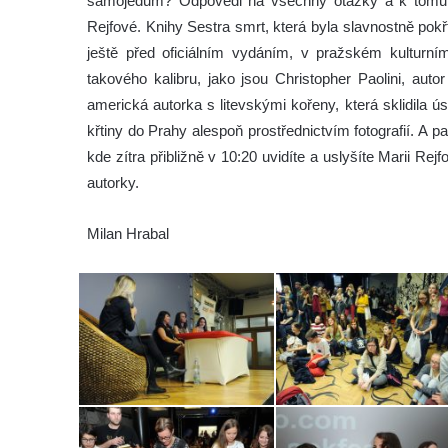
samojedům? Odpovědi na všechny otázky a k tomu p
Rejfové. Knihy Sestra smrt, která byla slavnostně pokř
ještě před oficiálním vydáním, v pražském kulturní
takového kalibru, jako jsou Christopher Paolini, au
americká autorka s litevskými kořeny, která sklidil
křtiny do Prahy alespoň prostřednictvím fotografií. A 
kde zítra přibližně v 10:20 uvidíte a uslyšíte Marii Re
autorky.
Milan Hrabal