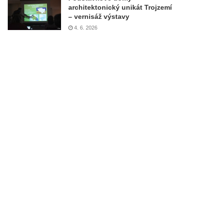
architektonický unikát Trojzemí
– vernisáž výstavy
4. 6. 2026