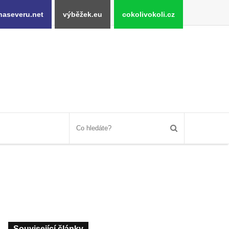
naseveru.net
výběžek.eu
cokolivokoli.cz
Související články