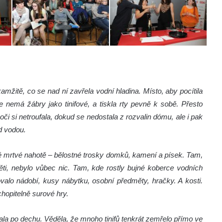
amžitě, co se nad ní zavřela vodní hladina. Místo, aby pocítila
že nemá žábry jako tinifové, a tiskla rty pevně k sobě. Přesto
oči si netroufala, dokud se nedostala z rozvalin dómu, ale i pak
d vodou.
vé mrtvé nahotě – bělostné trosky domků, kamení a písek. Tam,
děti, nebylo vůbec nic. Tam, kde rostly bujné koberce vodních
ovalo nádobí, kusy nábytku, osobní předměty, hračky. A kosti.
hopitelně surové hry.
pala po dechu. Věděla, že mnoho tinifů tenkrát zemřelo přímo ve