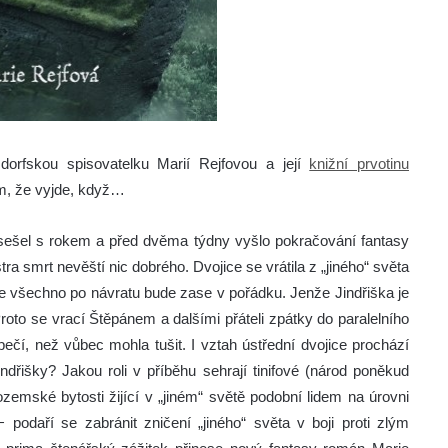
dorfskou spisovatelku Marií Rejfovou a její
knižní prvotinu
sem, že vyjde, když…
se sešel s rokem a před dvěma týdny vyšlo pokračování fantasy
a smrt nevěští nic dobrého. Dvojice se vrátila z „jiného“ světa
že všechno po návratu bude zase v pořádku. Jenže Jindřiška je
 Proto se vrací Štěpánem a dalšími přáteli zpátky do paralelního
ečí, než vůbec mohla tušit. I vztah ústřední dvojice prochází
řišky? Jakou roli v příběhu sehrají tinifové (národ poněkud
ozemské bytosti žijící v „jiném“ světě podobní lidem na úrovni
odaří se zabránit zničení „jiného“ světa v boji proti zlým