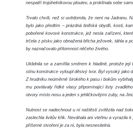
nespatří trojúhelníkovou ploutev, a proklínala sebe sam
Trvalo chvíli, než si uvědomila, že není na Jadranu.
bylo jako předtím – prázdná tinifská obydlí, kosti, 
pobořené kovové konstrukce, jež nesla zařízení, které
trčela z písku jako obnažená břicha ježovek, táhla a p
by naznačovalo přítomnost něčeho živého.
Uklidnila se a zamířila směrem k hladině, protože jej
stínu konstrukce vyloupl děsivý tvor. Byl vysoký jako
Z hrudníku neúměrně širokého k pasu i bokům vybíhaly
mu povlávaly řídké vlasy připomínající listy zvadléh
otvory místo nosu a jeden s jehličkovitými zuby, na Ji
Nutnost se nadechnout u ní naštěstí zvítězila nad šo
zaslechla livitův křik. Neváhala ani vteřinu a vyrazila k
příšerné stvoření je za ní, byla nesnesitelná.