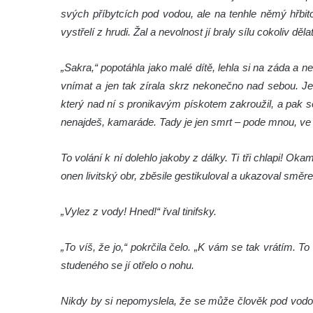
svých příbytcích pod vodou, ale na tenhle němý hřbit
vystřelí z hrudi. Žal a nevolnost jí braly sílu cokoliv dělat
„Sakra,“ popotáhla jako malé dítě, lehla si na záda a ne
vnímat a jen tak zírala skrz nekonečno nad sebou. Je
který nad ní s pronikavým pískotem zakroužil, a pak 
nenajdeš, kamaráde. Tady je jen smrt – pode mnou, 
To volání k ní dolehlo jakoby z dálky. Ti tři chlapi! Oka
onen livitský obr, zběsile gestikuloval a ukazoval směre
„Vylez z vody! Hned!“ řval tinifsky.
„To víš, že jo,“ pokrčila čelo. „K vám se tak vrátím. To
studeného se jí otřelo o nohu.
Nikdy by si nepomyslela, že se může člověk pod vodou