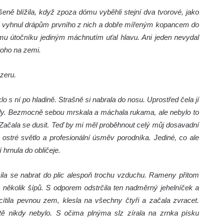
šeně blížila, když zpoza dómu vyběhli stejní dva tvorové, jako
kovně vyhnul drápům prvního z nich a dobře mířeným kopancem do
ímu útočníku jediným máchnutím uťal hlavu. Ani jeden nevydal
 toho na zemi.
ezeru.
o s ní po hladině. Strašně si nabrala do nosu. Uprostřed čela jí
vody. Bezmocně sebou mrskala a máchala rukama, ale nebylo to
u. Začala se dusit. Teď by mi měl proběhnout celý můj dosavadní
í ostré světlo a profesionální úsměv porodníka. Jediné, co ale
hrnula do obličeje.
žila se nabrat do plic alespoň trochu vzduchu. Rameny přitom
o několik šípů. S odporem odstrčila ten nadměrný jehelníček a
tila pevnou zem, klesla na všechny čtyři a začala zvracet.
eště nikdy nebylo. S očima plnýma slz zírala na zrnka písku