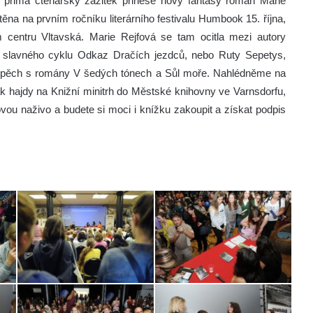
rima čtenářský zážitek přinese nový fantasy román Marie
těna na prvním ročníku literárního festivalu Humbook 15. října,
m centru Vltavská. Marie Rejfová se tam ocitla mezi autory
tor slavného cyklu Odkaz Dračích jezdců, nebo Ruty Sepetys,
a úspěch s romány V šedých tónech a Sůl moře. Nahlédněme na
pak hajdy na Knižní minitrh do Městské knihovny ve Varnsdorfu,
jfovou naživo a budete si moci i knížku zakoupit a získat podpis