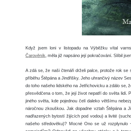
Když jsem loni v listopadu na Výběžku vítal varns
Čarověník
, měla již napsáno její pokračování. Slíbil j
A zdá se, že naši čtenáři drželi palce, protože rok 
příběhu Štěpána a Jindřišky. Jeho uhrančivý název Sestr
do toho našeho lidského na Jetřichovicku a zdálo se, 
přesvědčena o tom, že její život nepatří do světa lidí.
jiného světa, kde pojednou čelí daleko většímu nebezp
náročnou zkouškou. Jak dopadne vztah Štěpána a Jind
nadřazených bytostí žijících pod vodou) a livité (such
našeho středověku)? Mocné Ono se už rozplynulo − p