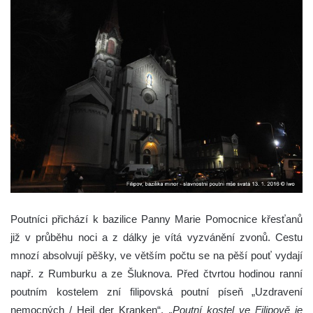
Poutníci přichází k bazilice Panny Marie Pomocnice křesťanů
již v průběhu noci a z dálky je vítá vyzvánění zvonů. Cestu
mnozí absolvují pěšky, ve větším počtu se na pěší pouť vydají
např. z Rumburku a ze Šluknova. Před čtvrtou hodinou ranní
poutním kostelem zní filipovská poutní píseň „Uzdravení
nemocných / Heil der Kranken“.
„Poutní kostel ve Filipově je