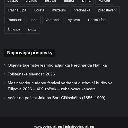
basket
divadlo
festival
hudba
kniha
koncert
Krásná Lípa
Loreta
muzeum
přednáška
představení
Rumburk
sport
Varnsdorf
výstava
Česká Lípa
Šluknov
škola
Nejnovější příspěvky
Objevte tajemství lesního adjunkta Ferdinanda Náhlíka
Tolštejnské slavnosti 2026
Mezinárodní hudební festival varhanní duchovní hudby ve
Filipově 2026 – XIX. ročník – zahajovací koncert
Večer na počest Jakuba Bart-Ćišinského (1856–1909)
www.vybezek.eu
|
info@vybezek.eu