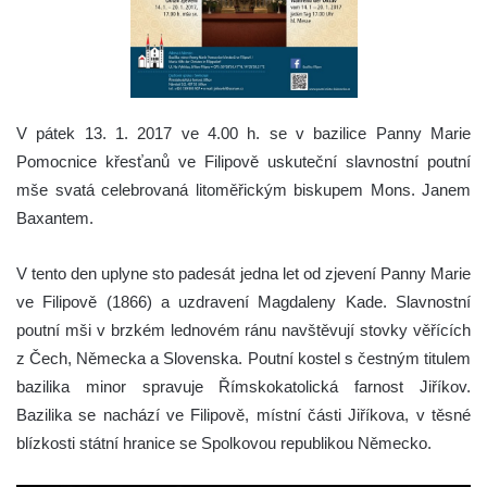
V pátek 13. 1. 2017 ve 4.00 h. se v bazilice Panny Marie
Pomocnice křesťanů ve Filipově uskuteční slavnostní poutní
mše svatá celebrovaná litoměřickým biskupem Mons. Janem
Baxantem.
V tento den uplyne sto padesát jedna let od zjevení Panny Marie
ve Filipově (1866) a uzdravení Magdaleny Kade. Slavnostní
poutní mši v brzkém lednovém ránu navštěvují stovky věřících
z Čech, Německa a Slovenska. Poutní kostel s čestným titulem
bazilika minor spravuje Římskokatolická farnost Jiříkov.
Bazilika se nachází ve Filipově, místní části Jiříkova, v těsné
blízkosti státní hranice se Spolkovou republikou Německo.