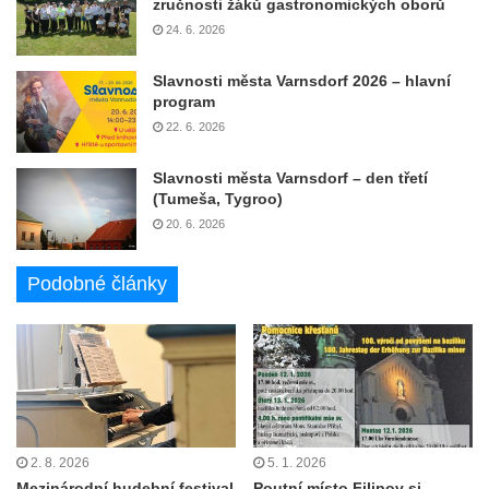
zručnosti žáků gastronomických oborů
24. 6. 2026
Slavnosti města Varnsdorf 2026 – hlavní
program
22. 6. 2026
Slavnosti města Varnsdorf – den třetí
(Tumeša, Tygroo)
20. 6. 2026
Podobné články
2. 8. 2026
5. 1. 2026
Mezinárodní hudební festival
Poutní místo Filipov si