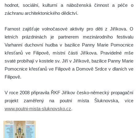
hodnot, sociální, kulturní a náboženská činnost a péče o
záchranu architektonického dědictví.
Farnost zajišťuje volnočasové aktivity pro děti z Jiříkova. O
letních prázdninách je partnerem mezinárodního festivalu
Varhanní duchovní hudba v bazilice Panny Marie Pomocnice
křesťanů ve Filipově, místní části Jiříkova. Pravidelné mše
svaté probíhají v kostele sv. Jiří v Jiříkově, bazilice Panny Marie
Pomocnice křesťanů ve Filipově a Domově Srdce v dlaních ve
Filipově.
V roce 2008 připravila ŘKF Jiříkov česko-německý propagační
projekt zaměřený na poutní místa Šluknovska, více
www.poutni-mista-sluknovsko.cz
.