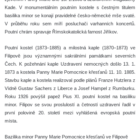
Kade. V monumentálním poutním kostele s čestným titulem
basilika minor se konají pravidelné česko-německé mše svaté.
V průběhu roku sem míří posluchači varhanních koncertů.
Poutní chrám spravuje Římskokatolická farnost Jiříkov.
Poutní kostel (1873–1885) a milostná kaple (1870–1873) ve
Filipově jsou významnými sakrálními památkami severních
Čech. K požehnání kaple Uzdravení nemocných došlo 13. 1.
1873 a kostela Panny Marie Pomocnice křesťanů 11. 10. 1885.
Stavbu kaple a kostela realizoval podle plánů Franze Hutzlera z
Vídně Gustav Sachers z Liberce a Josef Hampel z Rumburku.
Roku 1926 povýšil papež Pius XI. poutní kostel na basiliku
minor. Filipov se svou proslulostí a četností uzdravení řadil v
první polovině 20. století mezi vyhlášená evropská poutní
místa.
Bazilika minor Panny Marie Pomocnice křesťanů ve Filipově