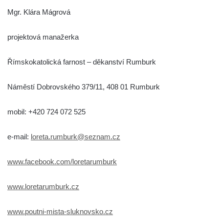
Mgr. Klára Mágrová
projektová manažerka
Římskokatolická farnost – děkanství Rumburk
Náměstí Dobrovského 379/11, 408 01 Rumburk
mobil: +420 724 072 525
e-mail:
loreta.rumburk@seznam.cz
www.facebook.com/loretarumburk
www.loretarumburk.cz
www.poutni-mista-sluknovsko.cz