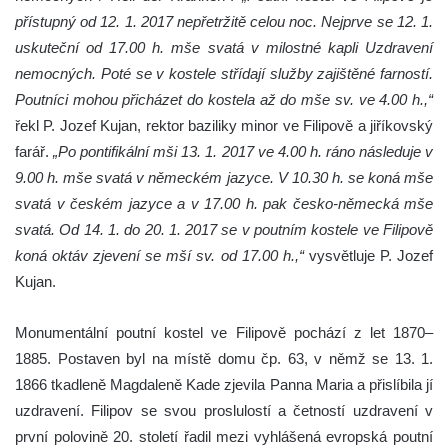
přístupný od 12. 1. 2017 nepřetržitě celou noc. Nejprve se 12. 1.
uskuteční od 17.00 h. mše svatá v milostné kapli Uzdravení
nemocných. Poté se v kostele střídají služby zajištěné farností.
Poutníci mohou přicházet do kostela až do mše sv. ve 4.00 h.,“
řekl P. Jozef Kujan, rektor baziliky minor ve Filipově a jiříkovský
farář.
„Po pontifikální mši 13. 1. 2017 ve 4.00 h. ráno následuje v
9.00 h. mše svatá v německém jazyce. V 10.30 h. se koná mše
svatá v českém jazyce a v 17.00 h. pak česko-německá mše
svatá. Od 14. 1. do 20. 1. 2017 se v poutním kostele ve Filipově
koná oktáv zjevení se mší sv. od 17.00 h.,“
vysvětluje P. Jozef
Kujan.
Monumentální poutní kostel ve Filipově pochází z let 1870–
1885. Postaven byl na místě domu čp. 63, v němž se 13. 1.
1866 tkadleně Magdaleně Kade zjevila Panna Maria a přislíbila jí
uzdravení. Filipov se svou proslulostí a četností uzdravení v
první polovině 20. století řadil mezi vyhlášená evropská poutní