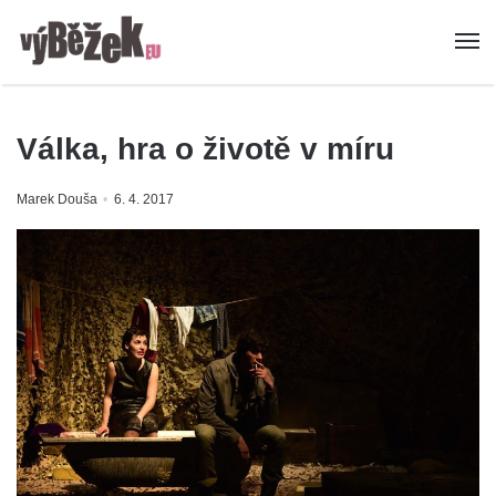
Válka, hra o životě v míru
Marek Douša
6. 4. 2017