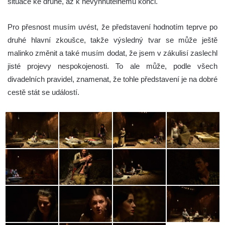
situace ke druhé, až k nevyhnutelnému konci.
Pro přesnost musím uvést, že představení hodnotím teprve po
druhé hlavní zkoušce, takže výsledný tvar se může ještě
malinko změnit a také musím dodat, že jsem v zákulisí zaslechl
jisté projevy nespokojenosti. To ale může, podle všech
divadelních pravidel, znamenat, že tohle představení je na dobré
cestě stát se událostí.