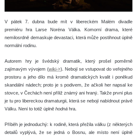
V pátek 7. dubna bude mít v libereckém Malém divadle
premiéru hra Larse Noréna Válka. Komorní drama, které
nemilosrdně demaskuje devastaci, která může postihnout úplně
normální rodinu.
Autorem hry je švédský dramatik, který prošel poměrně
zajímavým vývojem (
wiki->
). Nebojí se vstupovat do veřejného
prostoru a jeho dílo má kromě dramatických kvalit i poněkud
skandální nádech; proto je s podivem, že ačkoli her napsal ke
stovce, v Čechách není příliž známý ani hraný. Takže první plus
je tu pro libereckou dramaturgii, která se nebojí nabídnout právě
Válku. Není to totiž úplně
hodná
hra.
Příběh je jednoduchý: k rodině, která přežila válku (z některých
detailů vyplývá, že se jedná o Bosnu, ale místo není úplně