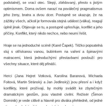
podstatné), se vrací otec. Slepý, zbědovaný, přesto s jistým
optimismem. Doma ovšem narazí na poválečný pragmatismus
jeho ženy, bratra a dvou dcer. Postupně se ukazuje, že na
zážitky všech, ačkoli je formovala stejná událost (válka), reagují
úplně jinak. Objevuje se tu, a postupně upřesňuje, konflikt a jeho
příčiny. Konflikt, který nikdo nechce, nebo neumí řešit.
Hraje se na jednoduché scéně (Karel Čapek). Těžko popsatelná
sluj s otřískanou vanou, bubínkem na vaření a špinavými
matracemi, která jednoduchými přestavbami poslouží pro
všechny situace, které děj přináší.
Herci (Jana Hejret Votková, Karolína Baranová, Michaela
Foitová, Martin Stránský a Jan Jedlinský) jsou přesní a i když
konflikty, které prožívají, by mohly svádět ke zbytečným
dramatickým gestům, jsou vlastně civilní. Režisér (Šimon
Dominik) je vede citlivě a hlavně pro diváka přehledně, od jedné