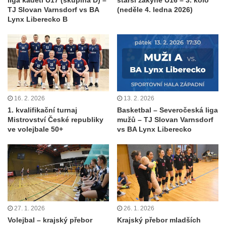
TJ Slovan Varnsdorf vs BA
(neděle 4. ledna 2026)
Lynx Liberecko B
16. 2. 2026
13. 2. 2026
1. kvalifikační turnaj
Basketbal – Severočeská liga
Mistrovství České republiky
mužů – TJ Slovan Varnsdorf
ve volejbale 50+
vs BA Lynx Liberecko
27. 1. 2026
26. 1. 2026
Volejbal – krajský přebor
Krajský přebor mladších