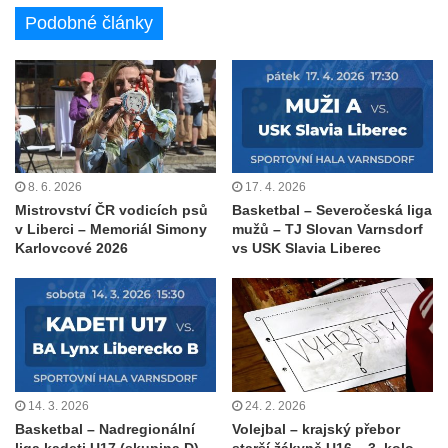
Podobné články
8. 6. 2026
17. 4. 2026
Mistrovství ČR vodicích psů
Basketbal – Severočeská liga
v Liberci – Memoriál Simony
mužů – TJ Slovan Varnsdorf
Karlovcové 2026
vs USK Slavia Liberec
14. 3. 2026
24. 2. 2026
Basketbal – Nadregionální
Volejbal – krajský přebor
liga kadeti U17 (skupina D) –
starší žákyně U16 – 3. kolo