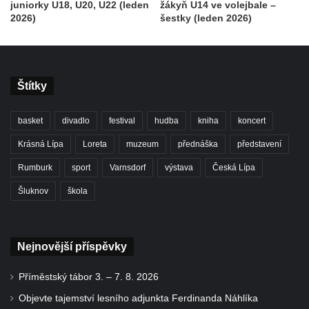
juniorky U18, U20, U22 (leden
žákyň U14 ve volejbale –
2026)
šestky (leden 2026)
Štítky
basket
divadlo
festival
hudba
kniha
koncert
Krásná Lípa
Loreta
muzeum
přednáška
představení
Rumburk
sport
Varnsdorf
výstava
Česká Lípa
Šluknov
škola
Nejnovější příspěvky
Příměstský tábor 3. – 7. 8. 2026
Objevte tajemství lesního adjunkta Ferdinanda Náhlíka