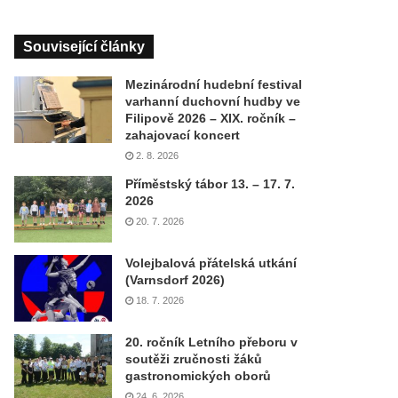
Související články
Mezinárodní hudební festival
varhanní duchovní hudby ve
Filipově 2026 – XIX. ročník –
zahajovací koncert
2. 8. 2026
Příměstský tábor 13. – 17. 7.
2026
20. 7. 2026
Volejbalová přátelská utkání
(Varnsdorf 2026)
18. 7. 2026
20. ročník Letního přeboru v
soutěži zručnosti žáků
gastronomických oborů
24. 6. 2026