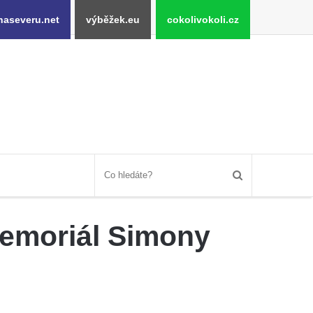
naseveru.net
výběžek.eu
cokolivokoli.cz
Memoriál Simony