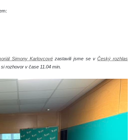
jem:
iál Simony Karlovcové
zastavili jsme se v
Český rozhlas
 si rozhovor v čase 11.04 min.