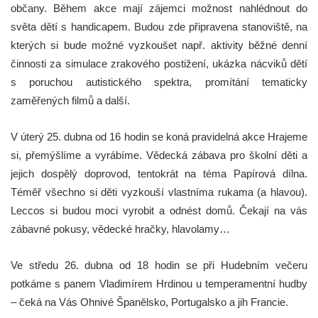
občany. Během akce mají zájemci možnost nahlédnout do
světa dětí s handicapem. Budou zde připravena stanoviště, na
kterých si bude možné vyzkoušet např. aktivity běžné denní
činnosti za simulace zrakového postižení, ukázka nácviků dětí
s poruchou autistického spektra, promítání tematicky
zaměřených filmů a další.
V úterý 25. dubna od 16 hodin se koná pravidelná akce Hrajeme
si, přemýšlíme a vyrábíme. Vědecká zábava pro školní děti a
jejich dospělý doprovod, tentokrát na téma Papírová dílna.
Téměř všechno si děti vyzkouší vlastníma rukama (a hlavou).
Leccos si budou moci vyrobit a odnést domů. Čekají na vás
zábavné pokusy, vědecké hračky, hlavolamy…
Ve středu 26. dubna od 18 hodin se při Hudebním večeru
potkáme s panem Vladimírem Hrdinou u temperamentní hudby
– čeká na Vás Ohnivé Španělsko, Portugalsko a jih Francie.