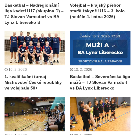
Basketbal – Nadregionální
Volejbal – krajský přebor
liga kadeti U17 (skupina D) –
starší žákyně U16 – 3. kolo
TJ Slovan Varnsdorf vs BA
(neděle 4. ledna 2026)
Lynx Liberecko B
16. 2. 2026
13. 2. 2026
1. kvalifikační turnaj
Basketbal – Severočeská liga
Mistrovství České republiky
mužů – TJ Slovan Varnsdorf
ve volejbale 50+
vs BA Lynx Liberecko