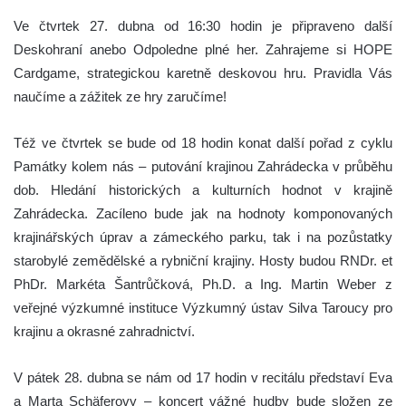
Ve čtvrtek 27. dubna od 16:30 hodin je připraveno další
Deskohraní anebo Odpoledne plné her. Zahrajeme si HOPE
Cardgame, strategickou karetně deskovou hru. Pravidla Vás
naučíme a zážitek ze hry zaručíme!
Též ve čtvrtek se bude od 18 hodin konat další pořad z cyklu
Památky kolem nás – putování krajinou Zahrádecka v průběhu
dob. Hledání historických a kulturních hodnot v krajině
Zahrádecka. Zacíleno bude jak na hodnoty komponovaných
krajinářských úprav a zámeckého parku, tak i na pozůstatky
starobylé zemědělské a rybniční krajiny. Hosty budou RNDr. et
PhDr. Markéta Šantrůčková, Ph.D. a Ing. Martin Weber z
veřejné výzkumné instituce Výzkumný ústav Silva Taroucy pro
krajinu a okrasné zahradnictví.
V pátek 28. dubna se nám od 17 hodin v recitálu představí Eva
a Marta Schäferovy – koncert vážné hudby bude složen ze