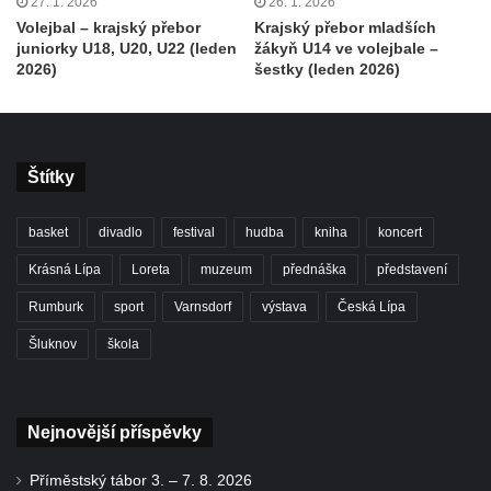
27. 1. 2026
26. 1. 2026
Volejbal – krajský přebor
Krajský přebor mladších
juniorky U18, U20, U22 (leden
žákyň U14 ve volejbale –
2026)
šestky (leden 2026)
Štítky
basket
divadlo
festival
hudba
kniha
koncert
Krásná Lípa
Loreta
muzeum
přednáška
představení
Rumburk
sport
Varnsdorf
výstava
Česká Lípa
Šluknov
škola
Nejnovější příspěvky
Příměstský tábor 3. – 7. 8. 2026