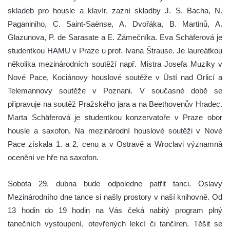
skladeb pro housle a klavír, zazní skladby J. S. Bacha, N.
Paganiniho, C. Saint-Saënse, A. Dvořáka, B. Martinů, A.
Glazunova, P. de Sarasate a E. Zámečníka. Eva Schäferová je
studentkou HAMU v Praze u prof. Ivana Štrause. Je laureátkou
několika mezinárodních soutěží např. Mistra Josefa Muziky v
Nové Pace, Kociánovy houslové soutěže v Ústí nad Orlicí a
Telemannovy soutěže v Poznani. V současné době se
připravuje na soutěž Pražského jara a na Beethovenův Hradec.
Marta Schäferová je studentkou konzervatoře v Praze obor
housle a saxofon. Na mezinárodní houslové soutěži v Nové
Pace získala 1. a 2. cenu a v Ostravě a Wroclavi významná
ocenění ve hře na saxofon.
Sobota 29. dubna bude odpoledne patřit tanci. Oslavy
Mezinárodního dne tance si našly prostory v naší knihovně. Od
13 hodin do 19 hodin na Vás čeká nabitý program plný
tanečních vystoupení, otevřených lekcí či tančíren. Těšit se