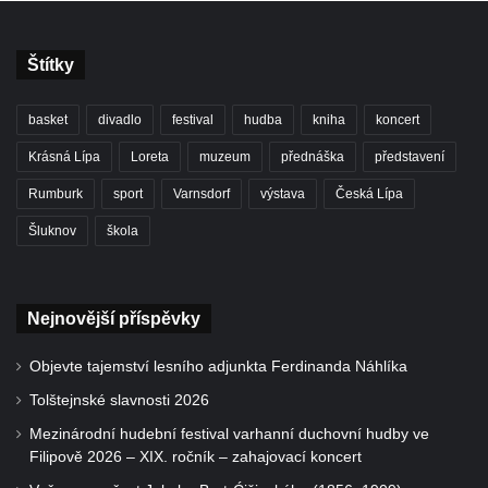
Štítky
basket
divadlo
festival
hudba
kniha
koncert
Krásná Lípa
Loreta
muzeum
přednáška
představení
Rumburk
sport
Varnsdorf
výstava
Česká Lípa
Šluknov
škola
Nejnovější příspěvky
Objevte tajemství lesního adjunkta Ferdinanda Náhlíka
Tolštejnské slavnosti 2026
Mezinárodní hudební festival varhanní duchovní hudby ve
Filipově 2026 – XIX. ročník – zahajovací koncert