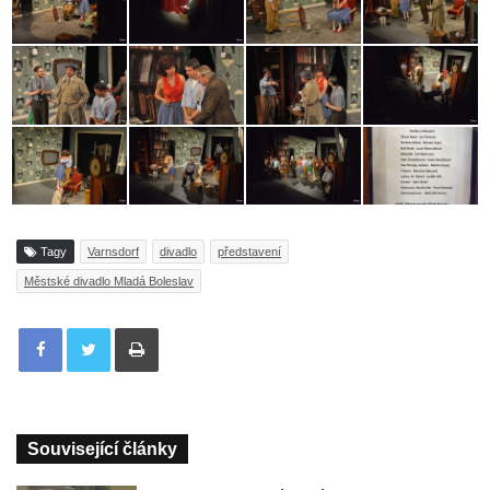
Tagy
Varnsdorf
divadlo
představení
Městské divadlo Mladá Boleslav
Tisknout
Související články