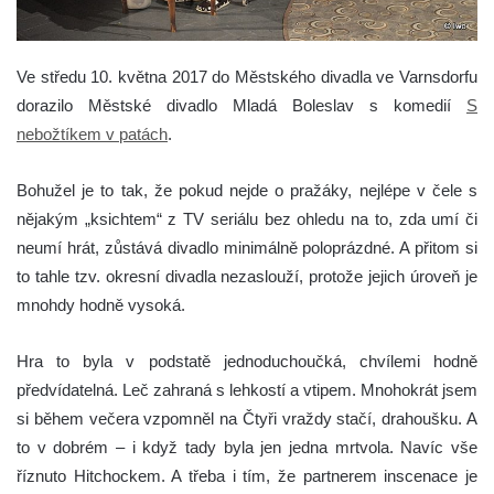
Ve středu 10. května 2017 do Městského divadla ve Varnsdorfu
dorazilo Městské divadlo Mladá Boleslav s komedií
S
nebožtíkem v patách
.
Bohužel je to tak, že pokud nejde o pražáky, nejlépe v čele s
nějakým „ksichtem“ z TV seriálu bez ohledu na to, zda umí či
neumí hrát, zůstává divadlo minimálně poloprázdné. A přitom si
to tahle tzv. okresní divadla nezaslouží, protože jejich úroveň je
mnohdy hodně vysoká.
Hra to byla v podstatě jednoduchoučká, chvílemi hodně
předvídatelná. Leč zahraná s lehkostí a vtipem. Mnohokrát jsem
si během večera vzpomněl na Čtyři vraždy stačí, drahoušku. A
to v dobrém – i když tady byla jen jedna mrtvola. Navíc vše
říznuto Hitchockem. A třeba i tím, že partnerem inscenace je