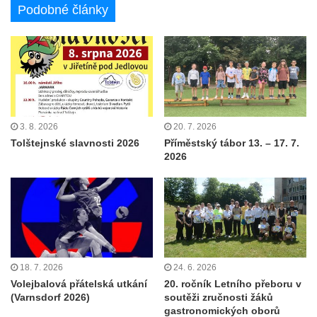
Podobné články
3. 8. 2026
20. 7. 2026
Tolštejnské slavnosti 2026
Příměstský tábor 13. – 17. 7.
2026
18. 7. 2026
24. 6. 2026
Volejbalová přátelská utkání
20. ročník Letního přeboru v
(Varnsdorf 2026)
soutěži zručnosti žáků
gastronomických oborů