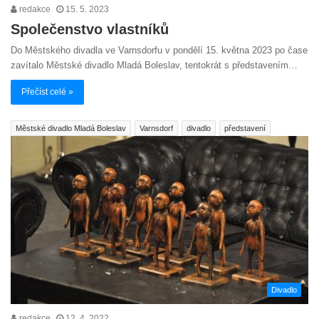
redakce
15. 5. 2023
Společenstvo vlastníků
Do Městského divadla ve Varnsdorfu v pondělí 15. května 2023 po čase
zavítalo Městské divadlo Mladá Boleslav, tentokrát s představením…
Přečíst celé »
Městské divadlo Mladá Boleslav
Varnsdorf
divadlo
představení
Divadlo
redakce
12. 4. 2022