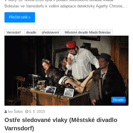
Boleslav ve Varnsdorfu k vidění adaptace detektivky Agathy Christie,…
Přečíst celé »
Varnsdorf
divadlo
představení
Městské divadlo Mladá Boleslav
Divadlo
Ivo Šafus
5. 5. 2015
Ostře sledované vlaky (Městské divadlo
Varnsdorf)