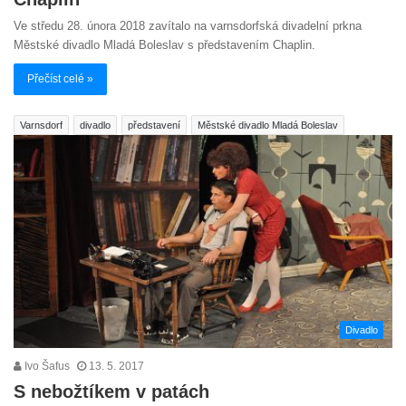
Ve středu 28. února 2018 zavítalo na varnsdorfská divadelní prkna
Městské divadlo Mladá Boleslav s představením Chaplin.
Přečíst celé »
Varnsdorf
divadlo
představení
Městské divadlo Mladá Boleslav
Divadlo
Ivo Šafus
13. 5. 2017
S nebožtíkem v patách