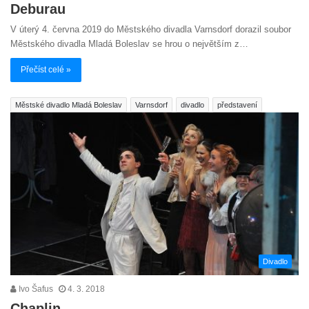
Deburau
V úterý 4. června 2019 do Městského divadla Varnsdorf dorazil soubor
Městského divadla Mladá Boleslav se hrou o největším z…
Přečíst celé »
Městské divadlo Mladá Boleslav
Varnsdorf
divadlo
představení
Divadlo
Ivo Šafus
4. 3. 2018
Chaplin