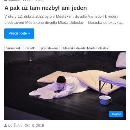
A pak už tam nezbyl ani jeden
V úterý 12. dubna 2022 bylo v Městském divadle Varnsdorf k vidění
představení Městského divadla Mladá Boleslav – klasická detektivka…
Přečíst celé »
Varnsdorf
divadlo
představení
Městské divadlo Mladá Boleslav
Divadlo
Ivo Šafus
6. 6. 2019