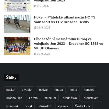
volejbalu žen 2025
8. 9. 2025
Hokej – Přátelské utkání mužů HC TS
Varnsdorf vs EHV Dresden Devils
18. 9. 2023
Předsezónní mezinárodní turnaj ve
volejbalu žen 2023 – Dresdner SC 1898 vs
VK UP Olomouc
11. 9. 2023
Štítky
basket
divadlo
festival
hudba
kniha
koncert
Krásná Lípa
Loreta
muzeum
přednáška
představení
Rumburk
sport
Varnsdorf
výstava
Česká Lípa