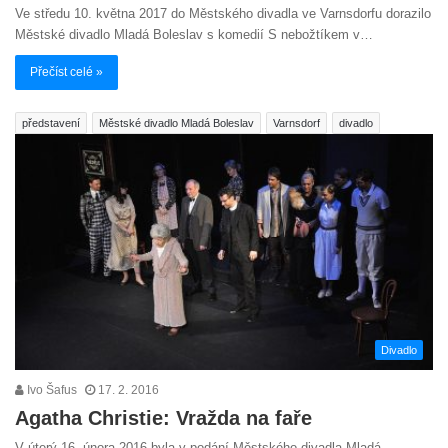
Ve středu 10. května 2017 do Městského divadla ve Varnsdorfu dorazilo
Městské divadlo Mladá Boleslav s komedií S nebožtíkem v…
Přečíst celé »
představení
Městské divadlo Mladá Boleslav
Varnsdorf
divadlo
Divadlo
Ivo Šafus
17. 2. 2016
Agatha Christie: Vražda na faře
V úterý 16. února 2016 byla v podání Městského divadla Mladá