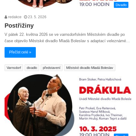
Divadlo
redakce
23. 5. 2026
Postřižiny
V pátek 22. května 2026 se ve varnsdorfském Městském divadle po
čase objevilo Městské divadlo Mladá Boleslav s adaptací veleznámé…
Přečíst celé »
Varnsdorf
divadlo
představení
Městské divadlo Mladá Boleslav