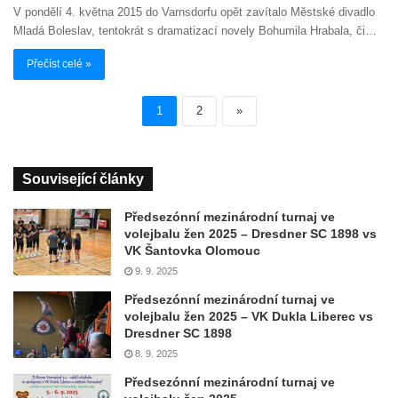
V pondělí 4. května 2015 do Varnsdorfu opět zavítalo Městské divadlo
Mladá Boleslav, tentokrát s dramatizací novely Bohumila Hrabala, či…
Přečíst celé »
1
2
»
Související články
Předsezónní mezinárodní turnaj ve
volejbalu žen 2025 – Dresdner SC 1898 vs
VK Šantovka Olomouc
9. 9. 2025
Předsezónní mezinárodní turnaj ve
volejbalu žen 2025 – VK Dukla Liberec vs
Dresdner SC 1898
8. 9. 2025
Předsezónní mezinárodní turnaj ve