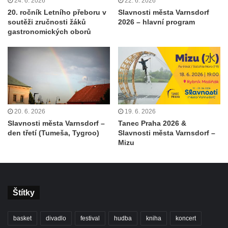
24. 6. 2026
22. 6. 2026
20. ročník Letního přeboru v
Slavnosti města Varnsdorf
soutěži zručnosti žáků
2026 – hlavní program
gastronomických oborů
20. 6. 2026
19. 6. 2026
Slavnosti města Varnsdorf –
Tanec Praha 2026 &
den třetí (Tumeša, Tygroo)
Slavnosti města Varnsdorf –
Mizu
Štítky
basket
divadlo
festival
hudba
kniha
koncert