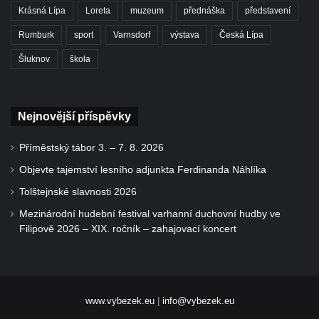
Krásná Lípa
Loreta
muzeum
přednáška
představení
Rumburk
sport
Varnsdorf
výstava
Česká Lípa
Šluknov
škola
Nejnovější příspěvky
Příměstský tábor 3. – 7. 8. 2026
Objevte tajemství lesního adjunkta Ferdinanda Náhlíka
Tolštejnské slavnosti 2026
Mezinárodní hudební festival varhanní duchovní hudby ve
Filipově 2026 – XIX. ročník – zahajovací koncert
www.vybezek.eu
|
info@vybezek.eu