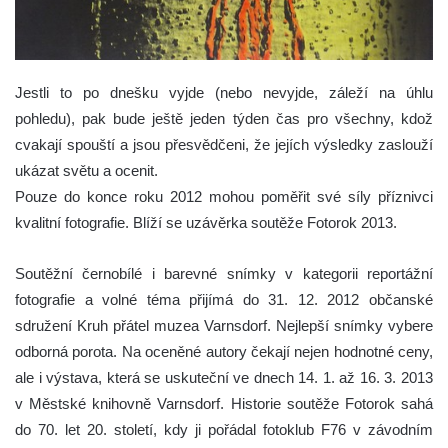
Jestli to po dnešku vyjde (nebo nevyjde, záleží na úhlu
pohledu), pak bude ještě jeden týden čas pro všechny, kdož
cvakají spouští a jsou přesvědčeni, že jejích výsledky zaslouží
ukázat světu a ocenit.
Pouze do konce roku 2012 mohou poměřit své síly příznivci
kvalitní fotografie. Blíží se uzávěrka soutěže Fotorok 2013.
Soutěžní černobílé i barevné snímky v kategorii reportážní
fotografie a volné téma přijímá do 31. 12. 2012 občanské
sdružení Kruh přátel muzea Varnsdorf. Nejlepší snímky vybere
odborná porota. Na oceněné autory čekají nejen hodnotné ceny,
ale i výstava, která se uskuteční ve dnech 14. 1. až 16. 3. 2013
v Městské knihovně Varnsdorf. Historie soutěže Fotorok sahá
do 70. let 20. století, kdy ji pořádal fotoklub F76 v závodním