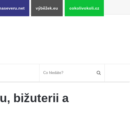
naseveru.net
výběžek.eu
cokolivokoli.cz
, bižuterii a