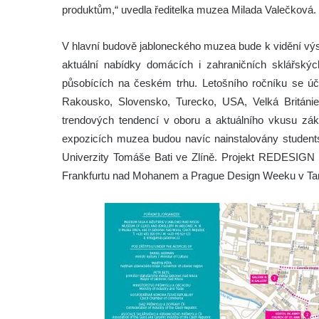
produktům,“ uvedla ředitelka muzea Milada Valečková.
V hlavní budově jabloneckého muzea bude k viděn
aktuální nabídky domácích i zahraničních sklářských
působících na českém trhu. Letošního ročníku se ú
Rakousko, Slovensko, Turecko, USA, Velká Británie)
trendových tendencí v oboru a aktuálního vkusu záka
expozicích muzea budou navíc nainstalovány students
Univerzity Tomáše Bati ve Zlíně. Projekt REDESIGN b
Frankfurtu nad Mohanem a Prague Design Weeku v Ta