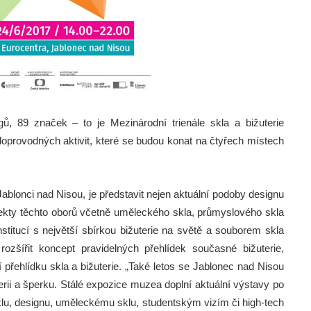
ů, 89 značek – to je Mezinárodní trienále skla a bižuterie
provodných aktivit, které se budou konat na čtyřech místech
ablonci nad Nisou, je představit nejen aktuální podoby designu
 aspekty těchto oborů včetně uměleckého skla, průmyslového skla
stitucí s největší sbírkou bižuterie na světě a souborem skla
zšířit koncept pravidelných přehlídek současné bižuterie,
řehlídku skla a bižuterie. „Také letos se Jablonec nad Nisou
erii a šperku. Stálé expozice muzea doplní aktuální výstavy po
u, designu, uměleckému sklu, studentským vizím či high-tech