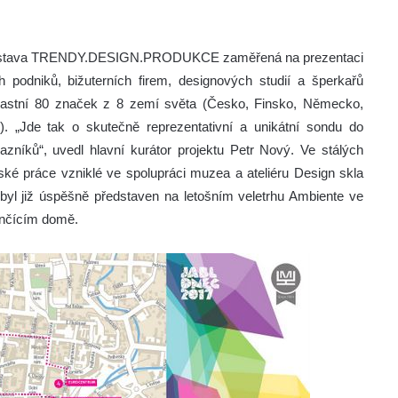
í výstava TRENDY.DESIGN.PRODUKCE zaměřená na prezentaci
 podniků, bižuterních firem, designových studií a šperkařů
častní 80 značek z 8 zemí světa (Česko, Finsko, Německo,
. „Jde tak o skutečně reprezentativní a unikátní sondu do
zníků“, uvedl hlavní kurátor projektu Petr Nový. Ve stálých
ké práce vzniklé ve spolupráci muzea a ateliéru Design skla
yl již úspěšně představen na letošním veletrhu Ambiente ve
nčícím domě.