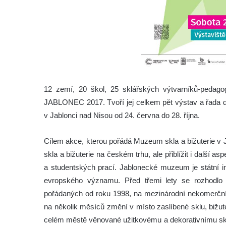
12 zemí, 20 škol, 25 sklářských výtvarníků-pedagog
JABLONEC 2017. Tvoří jej celkem pět výstav a řada do
v Jablonci nad Nisou od 24. června do 28. října.
Cílem akce, kterou pořádá Muzeum skla a bižuterie v J
skla a bižuterie na českém trhu, ale přiblížit i další
a studentských prací. Jablonecké muzeum je státní in
evropského významu. Před třemi lety se rozhodlo ro
pořádaných od roku 1998, na mezinárodní nekomerční p
na několik měsíců změní v místo zaslíbené sklu, bižut
celém městě věnované užitkovému a dekorativnímu skl