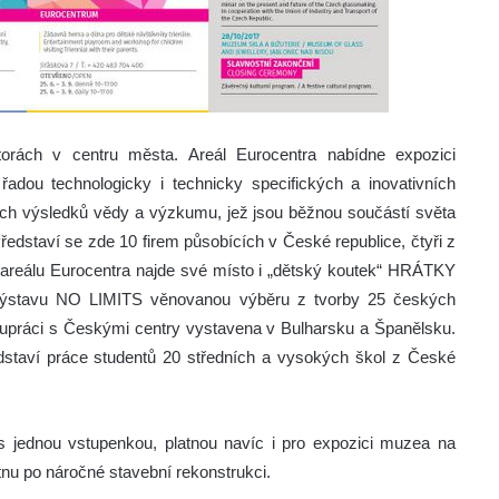
torách v centru města. Areál Eurocentra nabídne expozici
ou technologicky i technicky specifických a inovativních
ých výsledků vědy a výzkumu, jež jsou běžnou součástí světa
Představí se zde 10 firem působících v České republice, čtyři z
V areálu Eurocentra najde své místo i „dětský koutek“ HRÁTKY
výstavu NO LIMITS věnovanou výběru z tvorby 25 českých
olupráci s Českými centry vystavena v Bulharsku a Španělsku.
staví práce studentů 20 středních a vysokých škol z České
s jednou vstupenkou, platnou navíc i pro expozici muzea na
tnu po náročné stavební rekonstrukci.