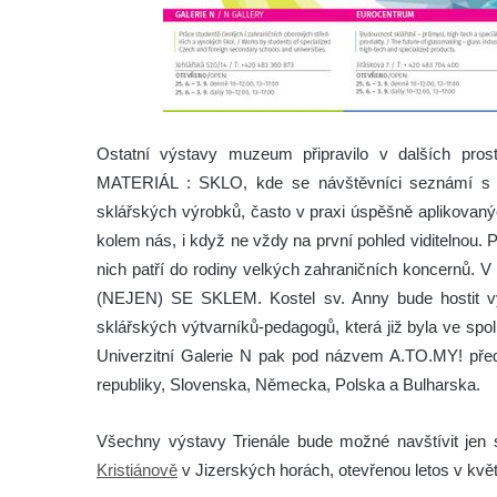
Ostatní výstavy muzeum připravilo v dalších pros
MATERIÁL : SKLO, kde se návštěvníci seznámí s řad
sklářských výrobků, často v praxi úspěšně aplikovan
kolem nás, i když ne vždy na první pohled viditelnou. 
nich patří do rodiny velkých zahraničních koncernů. 
(NEJEN) SE SKLEM. Kostel sv. Anny bude hostit 
sklářských výtvarníků-pedagogů, která již byla ve sp
Univerzitní Galerie N pak pod názvem A.TO.MY! před
republiky, Slovenska, Německa, Polska a Bulharska.
Všechny výstavy Trienále bude možné navštívit jen 
Kristiánově
v Jizerských horách, otevřenou letos v kvě