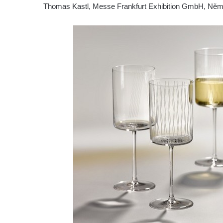
Thomas Kastl, Messe Frankfurt Exhibition GmbH, Ně