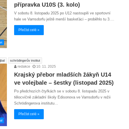
přípravka U10S (3. kolo)
V sobotu 8. listopadu 2025 po U12 nastoupili ve sportovní
hale ve Varnsdorfu ještě menší baskeťáci – proběhlo tu 3.…
Přečíst celé »
et
jbal
schrödingerův institut
redakce
10. 11. 2025
Krajský přebor mladších žákyň U14
ve volejbale – šestky (listopad 2025)
Po předchozích čtyřkách se v sobotu 8. listopadu 2025 v
tělocvičně základní školy Edisonova ve Varnsdorfu v režii
Schrödingerova institutu…
Přečíst celé »
al