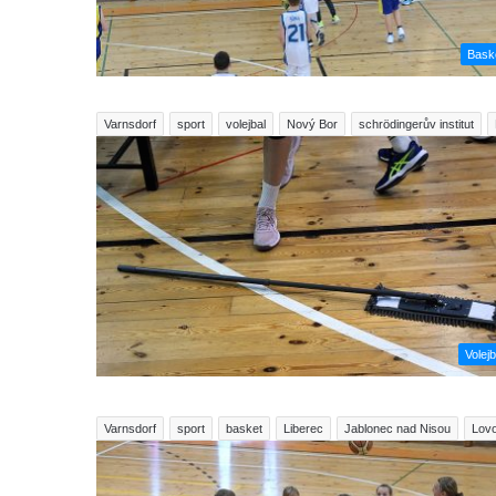
Bask
Varnsdorf
sport
volejbal
Nový Bor
schrödingerův institut
Volejb
Varnsdorf
sport
basket
Liberec
Jablonec nad Nisou
Lovo