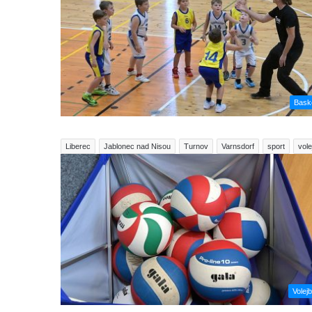
Bask
Liberec
Jablonec nad Nisou
Turnov
Varnsdorf
sport
vole
Volejb