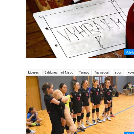
Volejb
Liberec
Jablonec nad Nisou
Turnov
Varnsdorf
sport
vole