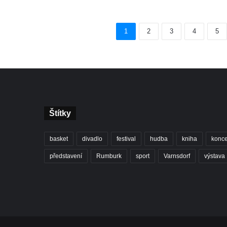
1
2
3
4
5
Štítky
basket
divadlo
festival
hudba
kniha
konce
představení
Rumburk
sport
Varnsdorf
výstava