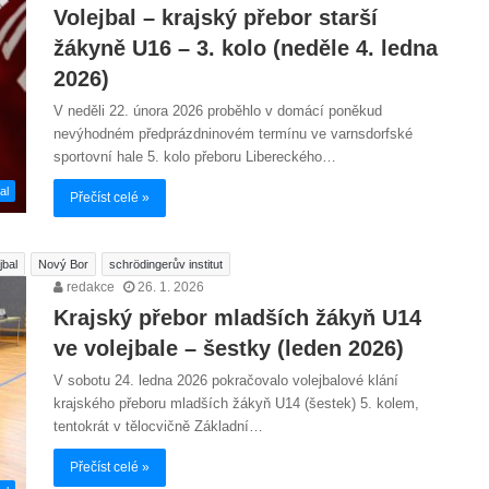
Volejbal – krajský přebor starší
žákyně U16 – 3. kolo (neděle 4. ledna
2026)
V neděli 22. února 2026 proběhlo v domácí poněkud
nevýhodném předprázdninovém termínu ve varnsdorfské
sportovní hale 5. kolo přeboru Libereckého…
al
Přečíst celé »
jbal
Nový Bor
schrödingerův institut
redakce
26. 1. 2026
Krajský přebor mladších žákyň U14
ve volejbale – šestky (leden 2026)
V sobotu 24. ledna 2026 pokračovalo volejbalové klání
krajského přeboru mladších žákyň U14 (šestek) 5. kolem,
tentokrát v tělocvičně Základní…
Přečíst celé »