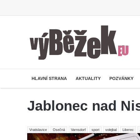
HLAVNÍ STRANA
AKTUALITY
POZVÁNKY
Jablonec nad Ni
Vratislavice
Osečná
Varnsdorf
sport
volejbal
Liberec