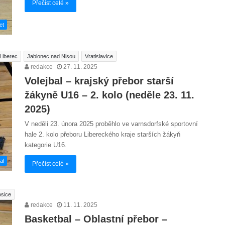
Přečíst celé »
et
Liberec
Jablonec nad Nisou
Vratislavice
redakce
27. 11. 2025
Volejbal – krajský přebor starší
žákyně U16 – 2. kolo (neděle 23. 11.
2025)
V neděli 23. února 2025 proběhlo ve varnsdorfské sportovní
hale 2. kolo přeboru Libereckého kraje starších žákyň
kategorie U16.
al
Přečíst celé »
sice
redakce
11. 11. 2025
Basketbal – Oblastní přebor –