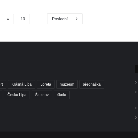
»
10
...
Poslední
rt
Krásná Lípa
Loreta
muzeum
přednáška
Česká Lípa
Šluknov
škola