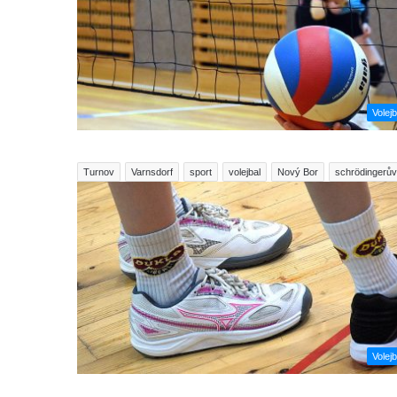
Volejb
Turnov
Varnsdorf
sport
volejbal
Nový Bor
schrödingerův 
Volejb