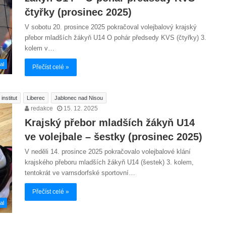
čtyřky (prosinec 2025)
V sobotu 20. prosince 2025 pokračoval volejbalový krajský
přebor mladších žákyň U14 O pohár předsedy KVS (čtyřky) 3.
kolem v…
al
Přečíst celé »
institut
Liberec
Jablonec nad Nisou
redakce
15. 12. 2025
Krajský přebor mladších žákyň U14
ve volejbale – šestky (prosinec 2025)
V neděli 14. prosince 2025 pokračovalo volejbalové klání
krajského přeboru mladších žákyň U14 (šestek) 3. kolem,
tentokrát ve varnsdorfské sportovní…
Přečíst celé »
al