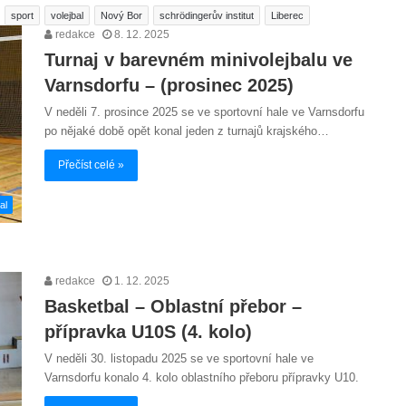
sport
volejbal
Nový Bor
schrödingerův institut
Liberec
redakce
8. 12. 2025
Turnaj v barevném minivolejbalu ve
Varnsdorfu – (prosinec 2025)
V neděli 7. prosince 2025 se ve sportovní hale ve Varnsdorfu
po nějaké době opět konal jeden z turnajů krajského…
Přečíst celé »
al
redakce
1. 12. 2025
Basketbal – Oblastní přebor –
přípravka U10S (4. kolo)
V neděli 30. listopadu 2025 se ve sportovní hale ve
Varnsdorfu konalo 4. kolo oblastního přeboru přípravky U10.