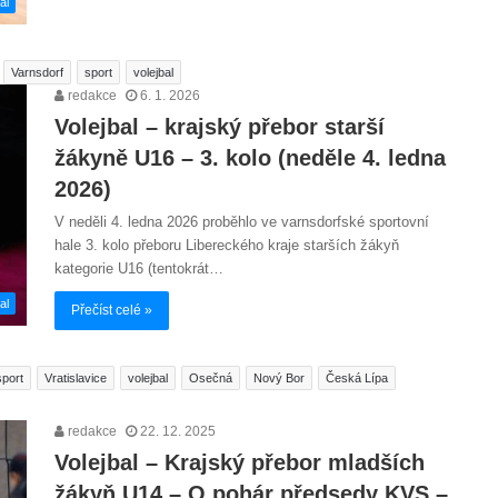
al
Varnsdorf
sport
volejbal
redakce
6. 1. 2026
Volejbal – krajský přebor starší
žákyně U16 – 3. kolo (neděle 4. ledna
2026)
V neděli 4. ledna 2026 proběhlo ve varnsdorfské sportovní
hale 3. kolo přeboru Libereckého kraje starších žákyň
kategorie U16 (tentokrát…
al
Přečíst celé »
sport
Vratislavice
volejbal
Osečná
Nový Bor
Česká Lípa
redakce
22. 12. 2025
Volejbal – Krajský přebor mladších
žákyň U14 – O pohár předsedy KVS –