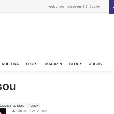
weby pro nejsevernější čechy
KULTURA
SPORT
MAGAZÍN
BLOGY
ARCHIV
sou
Jablonec nad Nisou
Turnov
redakce
24. 2. 2026