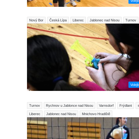
Volejb
Nový Bor
Česká Lípa
Liberec
Jablonec nad Nisou
Turnov
Volejb
Turnov
Rychnov u Jablonce nad Nisou
Varnsdorf
Frýdlant
Liberec
Jablonec nad Nisou
Mnichovo Hradiště