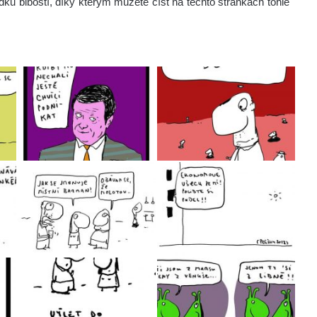
ídku blbostí, díky kterým můžete číst na těchto stránkách tohle