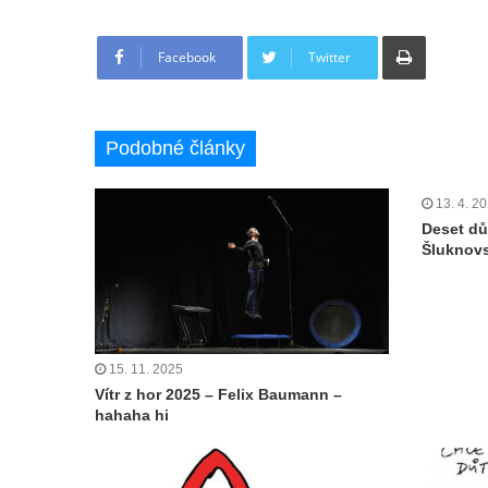
Tisknout
Facebook
Twitter
Podobné články
13. 4. 2
Deset dů
Šluknov
15. 11. 2025
Vítr z hor 2025 – Felix Baumann –
hahaha hi