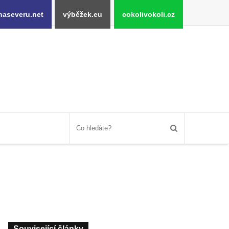
naseveru.net
výběžek.eu
cokolivokoli.cz
Související články