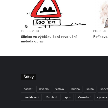
13. 3. 2013
6. 3. 20
Silnice ve výběžku čeká revoluční
Fefíkova
metoda oprav
Štítky
basket
divadlo
festival
hudba
kniha
konce
představení
Rumburk
sport
Varnsdorf
výstava