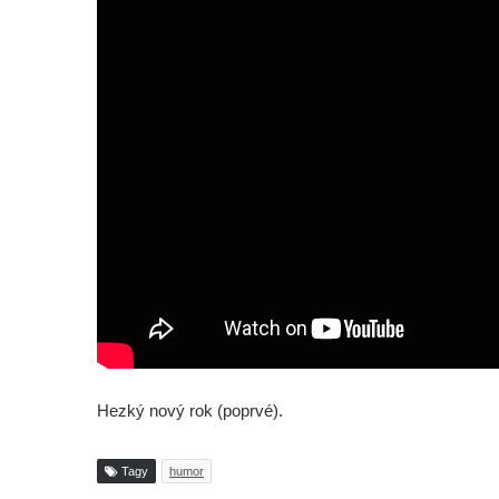
Hezký nový rok (poprvé).
Tagy
humor