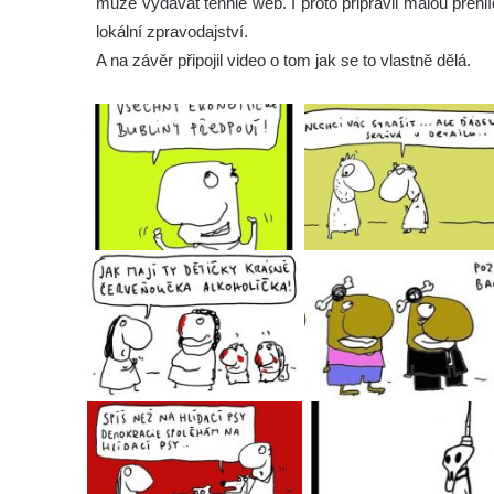
může vydávat tenhle web. I proto připravil malou přehl
lokální zpravodajství.
A na závěr připojil video o tom jak se to vlastně dělá.