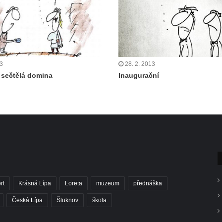
13
28. 2. 2013
 sečtělá domina
Inaugurační
rt
Krásná Lípa
Loreta
muzeum
přednáška
Česká Lípa
Šluknov
škola