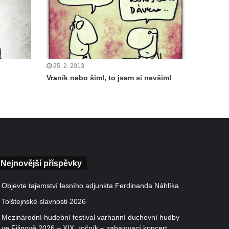
25. 2. 2013
Vraník nebo šiml, to jsem si nevšiml
Nejnovější příspěvky
Objevte tajemství lesního adjunkta Ferdinanda Náhlíka
Tolštejnské slavnosti 2026
Mezinárodní hudební festival varhanní duchovní hudby
ve Filipově 2026 – XIX. ročník – zahajovací koncert