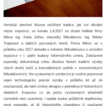
Vernisáž otevření Muzea nožířské tradice, jak zní oficiální
název expozice, se konala 1.8.2017 za účasti ředitele firmy
Mikov ing. Karla Ježka, starostky Mikulášovic ing. Miluše
Trojanové a dalších pozvaných hostů.
Firma Mikov se v
průběhu roku 2017 dohodla s městem Mikulášovice o umístění
expozice v I. patře budovy Informačního centra. Zobrazené
exponáty dokumentují celou dlouhou historii tradiční výroby
všech druhů nožů a kancelářských potřeb v severočeských
Mikulášovicích. Na vystavených výrobcích je možno pozorovat
nejen technologický pokrok výroby v průběhu let až do
současnosti, ale také změny designu v jednotlivých historických
obdobích. Expozice co do počtu vystavených předmětů
rozhodně není uzavřená, i nadále budou průběžně doplňovány
nové exponáty, ať již historického charakteru či současné