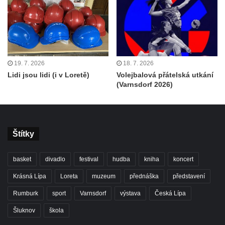
19. 7. 2026
18. 7. 2026
Lidi jsou lidi (i v Loretě)
Volejbalová přátelská utkání
(Varnsdorf 2026)
Štítky
basket
divadlo
festival
hudba
kniha
koncert
Krásná Lípa
Loreta
muzeum
přednáška
představení
Rumburk
sport
Varnsdorf
výstava
Česká Lípa
Šluknov
škola