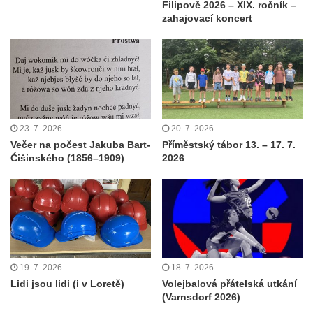
Filipově 2026 – XIX. ročník –
zahajovací koncert
23. 7. 2026
20. 7. 2026
Večer na počest Jakuba Bart-
Příměstský tábor 13. – 17. 7.
Ćišinského (1856–1909)
2026
19. 7. 2026
18. 7. 2026
Lidi jsou lidi (i v Loretě)
Volejbalová přátelská utkání
(Varnsdorf 2026)