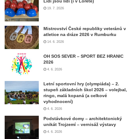
Lidi jsou lidi (i v Loretě)
19. 7. 2026
Mistrovství České republiky veteránů v
atletice na dráze 2026 v Rumburku
14. 6. 2026
OH SOS SEVER – SPORT BEZ HRANIC
2026
4. 6. 2026
Letní sportovní hry (olympiáda) – 2.
stupeň základních škol 2026 – volejbal,
ringo, malá kopaná (a celkové
vyhodnocení)
4. 6. 2026
Podstávkové domy – architektonický
unikát Trojzemí – vernisáž výstavy
4. 6. 2026