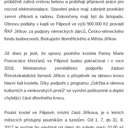
průběžně zalívá vrstvou betonu a probíhají přípravné práce pro
rozvod elektroinstalace. Stavební práce mají zabránit pronikání
zemní vlhkosti a radonu. Dokončeny mají být do listopadu.
Obnovu podlahy v kapli ve Filipově ve výši 900 000 Kč provádí
ŘKF Jiříkov za podpory německých dárců, Česko-německého
fondu budoucnosti, Biskupství litoměřického a Města Jiříkov.
Již dnes je jisté, že opravy poutního kostela Panny Marie
Pomocnice křesťanů ve Filipově budou pokračovat i v roce
2018. Ministerstvo zemědělství podpořilo žádost
Římskokatolické farnosti Jiříkov o příspěvek na obnovu krovu
hlavní lodi kostela. Díky podpoře z programu „Údržba a obnova
kulturních a venkovských prvků“ se vymění poškozené a doplní
chybějící části dřevěného krovu.
Poutní kostel ve Filipově, místní části Jiříkova, je o letních
měsících přístupný poutníkům a turistům. Od 1. 7. do 31. 8.
2017 je možné ho navštívit od úterý do soboty mezi 10.00 až