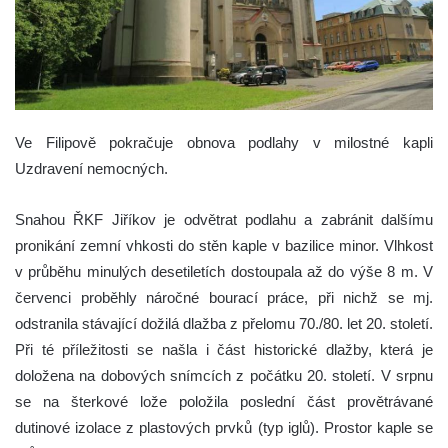
Ve Filipově pokračuje obnova podlahy v milostné kapli
Uzdravení nemocných.
Snahou ŘKF Jiříkov je odvětrat podlahu a zabránit dalšímu
pronikání zemní vhkosti do stěn kaple v bazilice minor. Vlhkost
v průběhu minulých desetiletích dostoupala až do výše 8 m. V
červenci proběhly náročné bourací práce, při nichž se mj.
odstranila stávající dožilá dlažba z přelomu 70./80. let 20. století.
Při té příležitosti se našla i část historické dlažby, která je
doložena na dobových snímcích z počátku 20. století. V srpnu
se na šterkové lože položila poslední část provětrávané
dutinové izolace z plastových prvků (typ iglů). Prostor kaple se