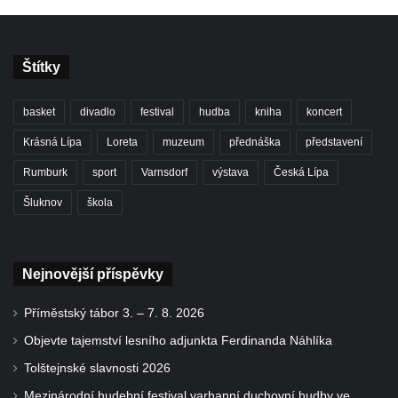
Štítky
basket
divadlo
festival
hudba
kniha
koncert
Krásná Lípa
Loreta
muzeum
přednáška
představení
Rumburk
sport
Varnsdorf
výstava
Česká Lípa
Šluknov
škola
Nejnovější příspěvky
Příměstský tábor 3. – 7. 8. 2026
Objevte tajemství lesního adjunkta Ferdinanda Náhlíka
Tolštejnské slavnosti 2026
Mezinárodní hudební festival varhanní duchovní hudby ve