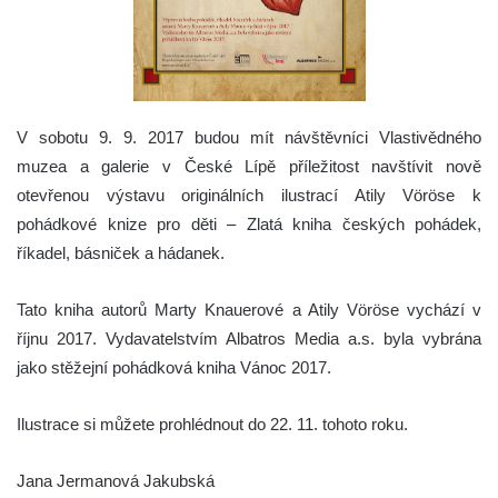
V sobotu 9. 9. 2017 budou mít návštěvníci Vlastivědného
muzea a galerie v České Lípě příležitost navštívit nově
otevřenou výstavu originálních ilustrací Atily Vöröse k
pohádkové knize pro děti – Zlatá kniha českých pohádek,
říkadel, básniček a hádanek.
Tato kniha autorů Marty Knauerové a Atily Vöröse vychází v
říjnu 2017. Vydavatelstvím Albatros Media a.s. byla vybrána
jako stěžejní pohádková kniha Vánoc 2017.
Ilustrace si můžete prohlédnout do 22. 11. tohoto roku.
Jana Jermanová Jakubská