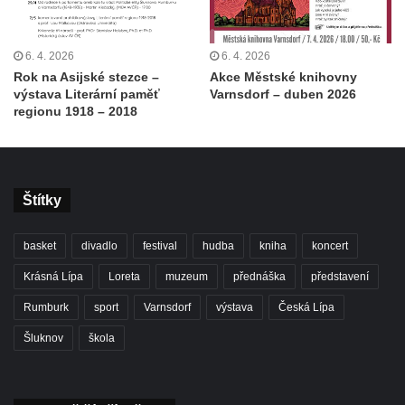
6. 4. 2026
6. 4. 2026
Rok na Asijské stezce –
Akce Městské knihovny
výstava Literární paměť
Varnsdorf – duben 2026
regionu 1918 – 2018
Štítky
basket
divadlo
festival
hudba
kniha
koncert
Krásná Lípa
Loreta
muzeum
přednáška
představení
Rumburk
sport
Varnsdorf
výstava
Česká Lípa
Šluknov
škola