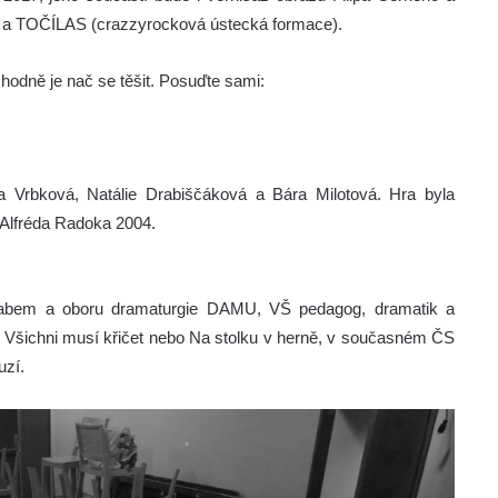
!) a TOČÍLAS (crazzyrocková ústecká formace).
hodně je nač se těšit. Posuďte sami:
a Vrbková, Natálie Drabiščáková a Bára Milotová. Hra byla
Alfréda Radoka 2004.
abem a oboru dramaturgie DAMU, VŠ pedagog, dramatik a
ry Všichni musí křičet nebo Na stolku v herně, v současném ČS
uzí.