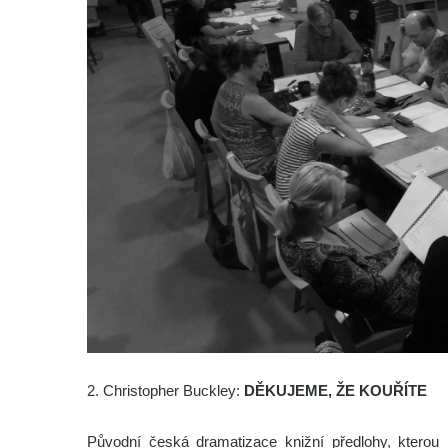
2. Christopher Buckley:
DĚKUJEME, ŽE KOUŘÍTE
Původní česká dramatizace knižní předlohy, ktero