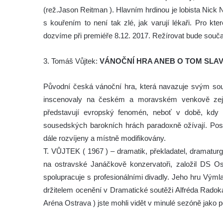
(rež.Jason Reitman ). Hlavním hrdinou je lobista Nick N
s kouřením to není tak zlé, jak varují lékaři. Pro k
dozvíme při premiéře 8.12. 2017. Režírovat bude současn
3. Tomáš Vůjtek:
VÁNOČNÍ HRA ANEB O TOM SLA
Původní česká vánoční hra, která navazuje svým sou
inscenovaly na českém a moravském venkově zejm
představují evropský fenomén, neboť v době, kdy s
sousedských barokních hrách paradoxně ožívají. Postu
dále rozvíjeny a místně modifikovány.
T. VŮJTEK ( 1967 ) – dramatik, překladatel, dramatur
na ostravské Janáčkově konzervatoři, založil DS Os
spolupracuje s profesionálními divadly. Jeho hru Vým
držitelem ocenění v Dramatické soutěži Alfréda Radok
Aréna Ostrava ) jste mohli vidět v minulé sezóně jako 