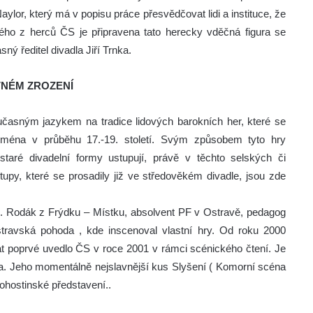
aylor, který má v popisu práce přesvědčovat lidi a instituce, že
terého z herců ČS je připravena tato herecky vděčná figura se
ý ředitel divadla Jiří Trnka.
VNÉM ZROZENÍ
časným jazykem na tradice lidových barokních her, které se
éna v průběhu 17.-19. století. Svým způsobem tyto hry
taré divadelní formy ustupují, právě v těchto selských či
py, které se prosadily již ve středověkém divadle, jsou zde
g. Rodák z Frýdku – Místku, absolvent PF v Ostravě, pedagog
travská pohoda , kde inscenoval vlastní hry. Od roku 2000
lat poprvé uvedlo ČS v roce 2001 v rámci scénického čtení. Je
a. Jeho momentálně nejslavnější kus Slyšení ( Komorní scéna
pohostinské představení..