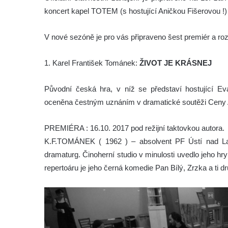
koncert kapel TOTEM (s hostující Aničkou Fišerovou 
V nové sezóně je pro vás připraveno šest premiér a roz
1. Karel František Tománek:
ŽIVOT JE KRÁSNEJ
Původní česká hra, v níž se představí hostující Ev
oceněna čestným uznáním v dramatické soutěži Ceny 
PREMIÉRA : 16.10. 2017 pod režijní taktovkou autora.
K.F.TOMÁNEK ( 1962 ) – absolvent PF Ústí nad L
dramaturg. Činoherní studio v minulosti uvedlo jeho h
repertoáru je jeho černá komedie Pan Bílý, Zrzka a ti dr