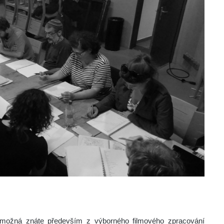
u možná znáte především z výborného filmového zpracování