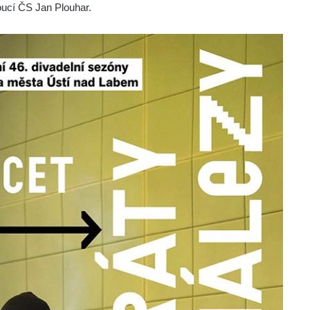
ucí ČS Jan Plouhar.