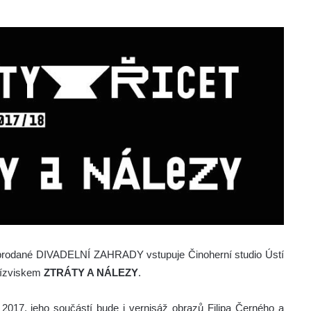
prodané DIVADELNÍ ZAHRADY vstupuje Činoherní studio Ústí
přízviskem
ZTRÁTY A NÁLEZY
.
ří 2017, jeho součástí bude i vernisáž obrazů Filipa Černého a