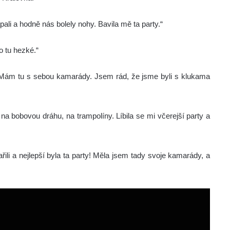
ali a hodně nás bolely nohy. Bavila mě ta party.“
to tu hezké.“
da. Mám tu s sebou kamarády. Jsem rád, že jsme byli s klukama
i na bobovou dráhu, na trampolíny. Líbila se mi včerejší party a
řili a nejlepší byla ta party! Měla jsem tady svoje kamarády, a