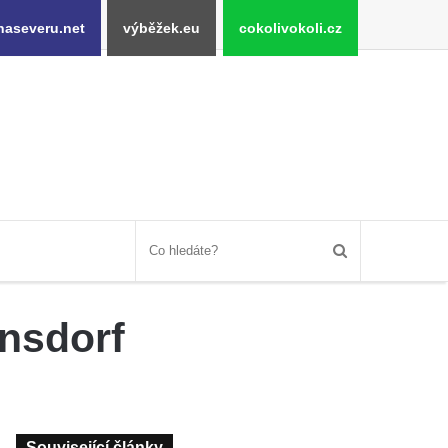
naseveru.net
výběžek.eu
cokolivokoli.cz
rnsdorf
Související články