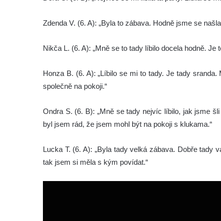
Zdenda V. (6. A): „Byla to zábava. Hodně jsme se našlap
Nikča L. (6. A): „Mně se to tady líbilo docela hodně. Je 
Honza B. (6. A): „Líbilo se mi to tady. Je tady sran
společně na pokoji.“
Ondra S. (6. B): „Mně se tady nejvíc líbilo, jak jsme šl
byl jsem rád, že jsem mohl být na pokoji s klukama.“
Lucka T. (6. A): „Byla tady velká zábava. Dobře tady va
tak jsem si měla s kým povídat.“