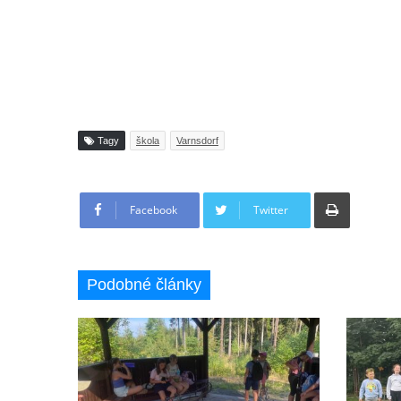
Tagy
škola
Varnsdorf
Tisknout
Facebook
Twitter
Podobné články