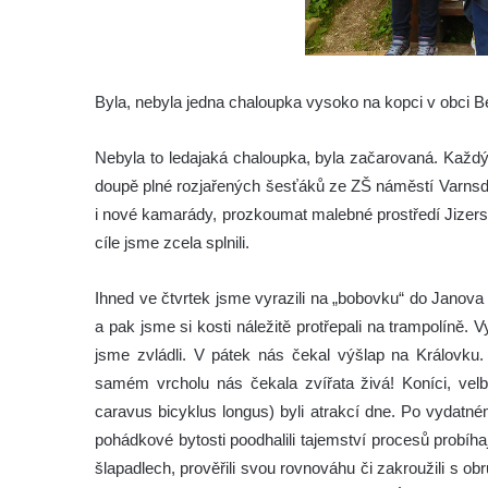
Byla, nebyla jedna chaloupka vysoko na kopci v obci 
Nebyla to ledajaká chaloupka, byla začarovaná. Každý 
doupě plné rozjařených šesťáků ze ZŠ náměstí Varnsdo
i nové kamarády, prozkoumat malebné prostředí Jizers
cíle jsme zcela splnili.
Ihned ve čtvrtek jsme vyrazili na „bobovku“ do Janov
a pak jsme si kosti náležitě protřepali na trampolíně. 
jsme zvládli. V pátek nás čekal výšlap na Královku
samém vrcholu nás čekala zvířata živá! Koníci, velbl
caravus bicyklus longus) byli atrakcí dne. Po vydatn
pohádkové bytosti poodhalili tajemství procesů probíha
šlapadlech, prověřili svou rovnováhu či zakroužili s o