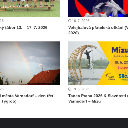
026
18. 7. 2026
ý tábor 13. – 17. 7. 2026
Volejbalová přátelská utkání (
2026)
026
19. 6. 2026
i města Varnsdorf – den třetí
Tanec Praha 2026 & Slavnosti
 Tygroo)
Varnsdorf – Mizu