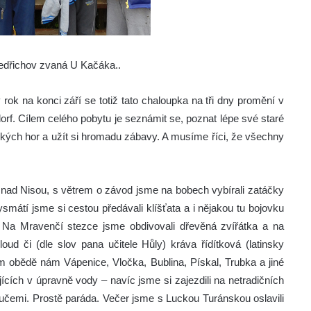
Bedřichov zvaná U Kačáka..
rok na konci září se totiž tato chaloupka na tři dny promění v
rf. Cílem celého pobytu je seznámit se, poznat lépe své staré
kých hor a užít si hromadu zábavy. A musíme říci, že všechny
a nad Nisou, s větrem o závod jsme na bobech vybírali zatáčky
Vysmátí jsme si cestou předávali klíšťata a i nějakou tu bojovku
. Na Mravenčí stezce jsme obdivovali dřevěná zvířátka a na
oud či (dle slov pana učitele Hůly) kráva řídítková (latinsky
ém obědě nám Vápenice, Vločka, Bublina, Pískal, Trubka a jiné
jících v úpravně vody – navíc jsme si zajezdili na netradičních
bručemi. Prostě paráda. Večer jsme s Luckou Turánskou oslavili