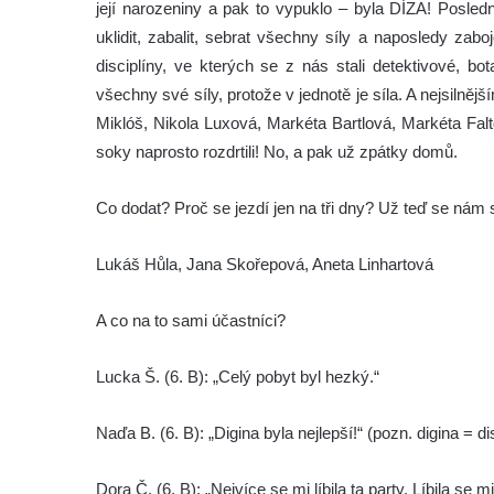
její narozeniny a pak to vypuklo – byla DÍZA! Posledn
uklidit, zabalit, sebrat všechny síly a naposledy zabo
disciplíny, ve kterých se z nás stali detektivové, bot
všechny své síly, protože v jednotě je síla. A nejsilně
Miklóš, Nikola Luxová, Markéta Bartlová, Markéta Falt
soky naprosto rozdrtili! No, a pak už zpátky domů.
Co dodat? Proč se jezdí jen na tři dny? Už teď se ná
Lukáš Hůla, Jana Skořepová, Aneta Linhartová
A co na to sami účastníci?
Lucka Š. (6. B): „Celý pobyt byl hezký.“
Naďa B. (6. B): „Digina byla nejlepší!“ (pozn. digina = d
Dora Č. (6. B): „Nejvíce se mi líbila ta party. Líbila se m