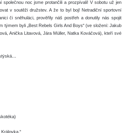
í společnou noc jsme protančili a prozpívali! V sobotu už jen
jovat v soutěži družstev. A že to byl boj! Netradiční sportovní
anici či sněhuláci, prověřily náš postřeh a donutily nás spojit
jším týmem byli „Best Rebels Girls And Boys“ (ve složení: Jakub
ová, Anička Litavová, Jára Müller, Natka Kováčová), kteří své
m stýská…
iskotéka)
i Královka.“