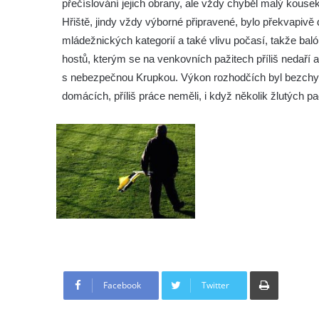
přečíslování jejich obrany, ale vždy chyběl malý kousek
Hřiště, jindy vždy výborné připravené, bylo překvapiv
mládežnických kategorií a také vlivu počasí, takže baló
hostů, kterým se na venkovních pažitech příliš nedaří a
s nebezpečnou Krupkou. Výkon rozhodčích byl bezchyb
domácích, příliš práce neměli, i když několik žlutých p
Tisknout
Facebook
Twitter