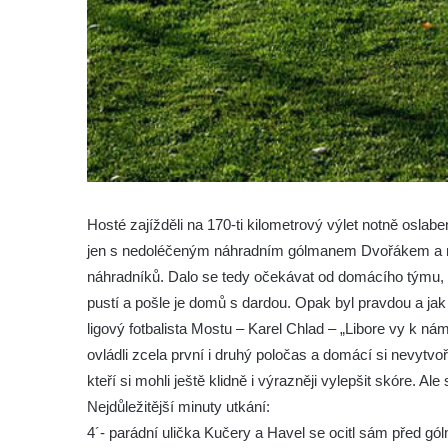
Hosté zajížděli na 170-ti kilometrový výlet notně oslabe
jen s nedoléčeným náhradním gólmanem Dvořákem a 
náhradníků. Dalo se tedy očekávat od domácího týmu, kt
pustí a pošle je domů s dardou. Opak byl pravdou a ja
ligový fotbalista Mostu – Karel Chlad – „Libore vy k nám
ovládli zcela první i druhý poločas a domácí si nevytvoři
kteří si mohli ještě klidně i výrazněji vylepšit skóre. Al
Nejdůležitější minuty utkání:
4´- parádní ulička Kučery a Havel se ocitl sám před gól