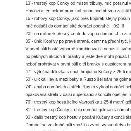
13´- trestný kop Čonky od místní tribuny, míč posunu
Havlovi a ten nekompromisní ranou pod břevno zajistil 
16´- rohový kop Čonky, jako přes kopírák stejný posun 
míč dotlačil do domácí sítě domácí podruhé – 0:2 !!!
20´- na milimetr přesný centr do vápna domácích a zcel
35´- únik Kopřivy po pravé straně, centr na přední tyč, 
V první půli hosté výborně kombinovali a nepustili svéh
po pěkných akcích tři branky a ještě dvě mohli přidat. I
neboť prohrávat v první půli o tři branky s outsiderem 
47´- výtečná dělovka s chutí hrajícího Kučery z 25-ti 
59´- ulička Havla mezi beky a Ruszó šel sám na gólman
74´- chyba domácích a střelu Ruszó vykopl domácí bek
opakovaná střela v další superšanci skončila opět jen n
76´- trestný kop hostujícího Vavrouška z 25-ti metrů g
81´- trestný kop Čonky z úhlu domácí gólman s námaho
90´- další trestný kop hostů v podání Kučery skončil tě
Domácí se ve druhé půli snažili o zvrat, vysunuli dva 