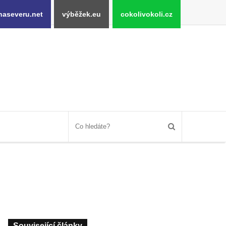
naseveru.net
výběžek.eu
cokolivokoli.cz
Související články