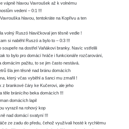
l ve vápně hlavou Vavroušek až k volnému
hostům vedení – 0:1 !!!
Vavrouška hlavou, tentokráte na Kopřivu a ten
a volný Ruszó hlavičkoval jen těsně vedle !
kam si naběhl Ruszó a bylo to – 0:3 !!!
o soupeře na dostřel Vaňákovi branky. Navíc vstřelili
 tak to bylo pro domácí hráče i funkcionáře rozčarování,
na domácím pažitu, to se jim často nestává.
metrů šla jen těsně nad bránu domácích
a, který včas vyběhl a šanci mu zmařil !
 z brankové čáry ke Kučerovi, ale jeho
a těle bránícího beka domácích !!!
ólman domácích lapil
u vyrazil na rohový kop
sně nad domácí svatyní !!!
hráče ze zadu do předu, čehož využívali hosté k rychlému