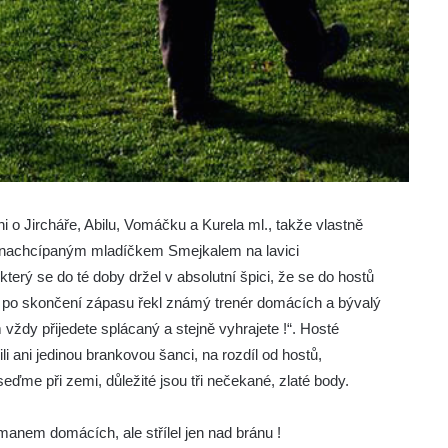
ni o Jircháře, Abilu, Vomáčku a Kurela ml., takže vlastně
nachcípaným mladíčkem Smejkalem na lavici
erý se do té doby držel v absolutní špici, že se do hostů
k po skončení zápasu řekl známý trenér domácích a bývalý
 vždy přijedete splácaný a stejně vyhrajete !“. Hosté
li ani jedinou brankovou šanci, na rozdíl od hostů,
e seďme při zemi, důležité jsou tři nečekané, zlaté body.
manem domácích, ale střílel jen nad bránu !