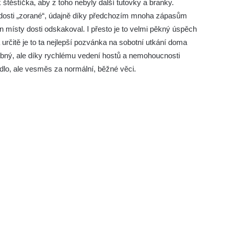
 štěstíčka, aby z toho nebyly další tutovky a branky.
ě dosti „zorané“, údajně díky předchozím mnoha zápasům
n místy dosti odskakoval. I přesto je to velmi pěkný úspěch
 určitě je to ta nejlepší pozvánka na sobotní utkání doma
ný, ale díky rychlému vedení hostů a nemohoucnosti
adlo, ale vesměs za normální, běžné věci.