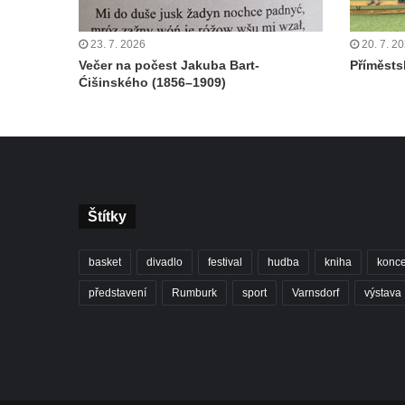
23. 7. 2026
20. 7. 2
Večer na počest Jakuba Bart-
Příměstsk
Ćišinského (1856–1909)
Štítky
basket
divadlo
festival
hudba
kniha
konce
představení
Rumburk
sport
Varnsdorf
výstava