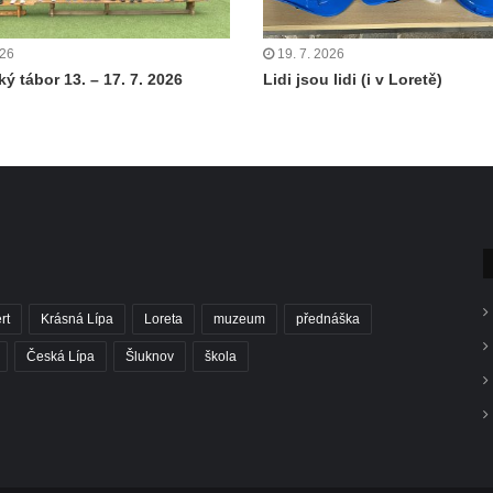
026
19. 7. 2026
ý tábor 13. – 17. 7. 2026
Lidi jsou lidi (i v Loretě)
rt
Krásná Lípa
Loreta
muzeum
přednáška
Česká Lípa
Šluknov
škola