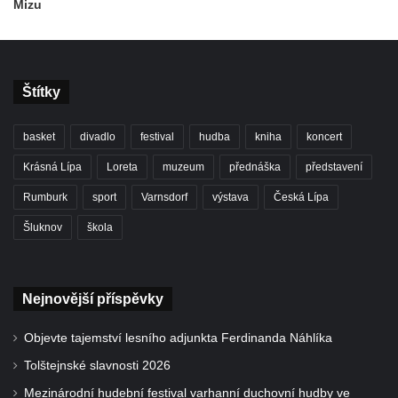
Mizu
Štítky
basket
divadlo
festival
hudba
kniha
koncert
Krásná Lípa
Loreta
muzeum
přednáška
představení
Rumburk
sport
Varnsdorf
výstava
Česká Lípa
Šluknov
škola
Nejnovější příspěvky
Objevte tajemství lesního adjunkta Ferdinanda Náhlíka
Tolštejnské slavnosti 2026
Mezinárodní hudební festival varhanní duchovní hudby ve