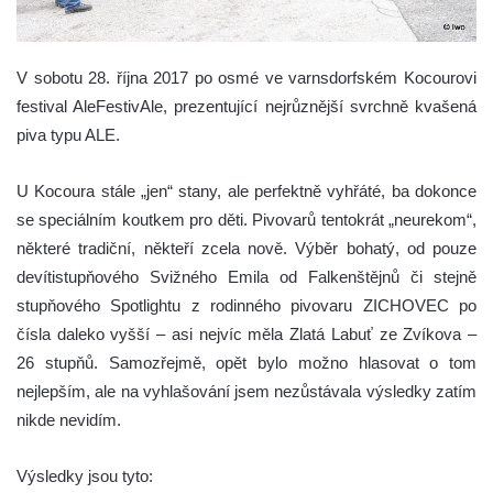
V sobotu 28. října 2017 po osmé ve varnsdorfském Kocourovi
festival AleFestivAle,
prezentující nejrůznější svrchně kvašená
piva typu ALE
.
U Kocoura stále „jen“ stany, ale perfektně vyhřáté, ba dokonce
se speciálním koutkem pro děti. Pivovarů tentokrát „neurekom“,
některé tradiční, někteří zcela nově. Výběr bohatý, od pouze
devítistupňového Svižného Emila od Falkenštějnů či stejně
stupňového Spotlightu z rodinného pivovaru ZICHOVEC po
čísla daleko vyšší – asi nejvíc měla Zlatá Labuť ze Zvíkova –
26 stupňů. Samozřejmě, opět bylo možno hlasovat o tom
nejlepším, ale na vyhlašování jsem nezůstával
a výsledky zatím
nikde nevidím
.
Výsledky jsou tyto: