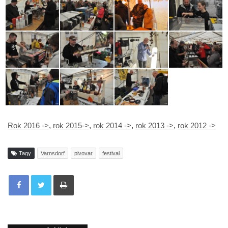
Rok 2016 ->
,
rok 2015->
,
rok 2014 ->
,
rok 2013 ->
,
rok 2012 ->
Tagy
Varnsdorf
pivovar
festival
Tisknout