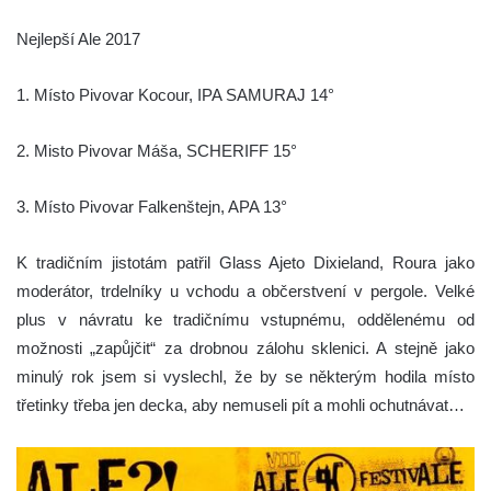
Nejlepší Ale 2017
1. Místo Pivovar Kocour, IPA SAMURAJ 14°
2. Misto Pivovar Máša, SCHERIFF 15°
3. Místo Pivovar Falkenštejn, APA 13°
K tradičním jistotám patřil Glass Ajeto Dixieland, Roura jako
moderátor, trdelníky u vchodu a občerstvení v pergole. Velké
plus v návratu ke tradičnímu vstupnému, oddělenému od
možnosti „zapůjčit“ za drobnou zálohu sklenici. A stejně jako
minulý rok jsem si vyslechl, že by se některým hodila místo
třetinky třeba jen decka, aby nemuseli pít a mohli ochutnávat…