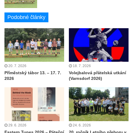
Podobné články
20. 7. 2026
18. 7. 2026
Příměstský tábor 13. – 17. 7.
Volejbalová přátelská utkání
2026
(Varnsdorf 2026)
29. 6. 2026
24. 6. 2026
Eastern Tunes 2026 – Páteční
20. ročník Letního přeboru v