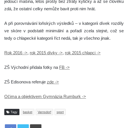
jedoucí mašina, letos prošly bez ztráty kytičky a až se člověku
zdá, že ostatní celky nemůže bavit proti nim hrát.
A při porovnávání loňských výsledků – v kategorii dívek rozdíly
ve skóre v podstatě minimální a pořadí zcela stejné, což se
tedy o chlapecké kategorii říct nedá, tak je všechno jinak.
Rok 2016 ->
,
rok 2015 dívky ->
,
rok 2015 chlapci ->
ZŠ Východní přidala fotky na
FB ->
ZŠ Edisonova referuje
zde ->
Očima a objektivem Gymnázia Rumburk ->
Tagy
basket
Varnsdorf
sport
Tisknout