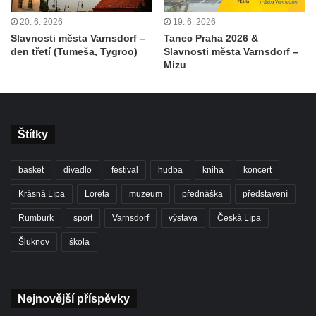
20. 6. 2026
19. 6. 2026
Slavnosti města Varnsdorf –
Tanec Praha 2026 &
den třetí (Tumeša, Tygroo)
Slavnosti města Varnsdorf –
Mizu
Štítky
basket
divadlo
festival
hudba
kniha
koncert
Krásná Lípa
Loreta
muzeum
přednáška
představení
Rumburk
sport
Varnsdorf
výstava
Česká Lípa
Šluknov
škola
Nejnovější příspěvky