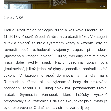
Jako v NBA!
Třetí díl Podzimních her vyplnil turnaj v košíkové. Odehrál se 3.
11. 2017 v tělocvičně pod náměstím za účasti 5 škol. V kategorii
dívek a chlapců se hrálo systémem každý s každým, kdy při
rovnosti bodů rozhodoval vzájemný zápas, příp. skóre
(uplatněno v kategorii chlapců). Turnaj měl díky osmiminutové
hrací době rychlý spád. Navíc všechna utkání byla
„koukatelná“, jelikož jednotlivé týmy a jednotlivci podávali skvělé
výkony. V kategorii chlapců dominoval tým z Gymnázia
Rumburk a připsal si tak významné body do celkového
hodnocení seriálu PH. Turnaj dívek byl „poznamenán“ úrovní
hráček Gymnázia Varnsdorf, které hráčsky výrazně
převyšovaly své vrstevnice z dalších škol, takže první místo již
bylo rezervováno. O další se pak strhnul zarputilý boj.