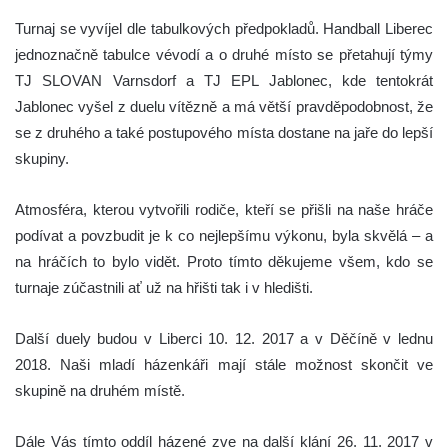
Turnaj se vyvíjel dle tabulkových předpokladů. Handball Liberec
jednoznačně tabulce vévodí a o druhé místo se přetahují týmy
TJ SLOVAN Varnsdorf a TJ EPL Jablonec, kde tentokrát
Jablonec vyšel z duelu vítězně a má větší pravděpodobnost, že
se z druhého a také postupového místa dostane na jaře do lepší
skupiny.
Atmosféra, kterou vytvořili rodiče, kteří se přišli na naše hráče
podívat a povzbudit je k co nejlepšímu výkonu, byla skvělá – a
na hráčích to bylo vidět. Proto tímto děkujeme všem, kdo se
turnaje zúčastnili ať už na hřišti tak i v hledišti.
Další duely budou v Liberci 10. 12. 2017 a v Děčíně v lednu
2018. Naši mladí házenkáři mají stále možnost skončit ve
skupině na druhém místě.
Dále Vás tímto oddíl házené zve na další klání 26. 11. 2017 v