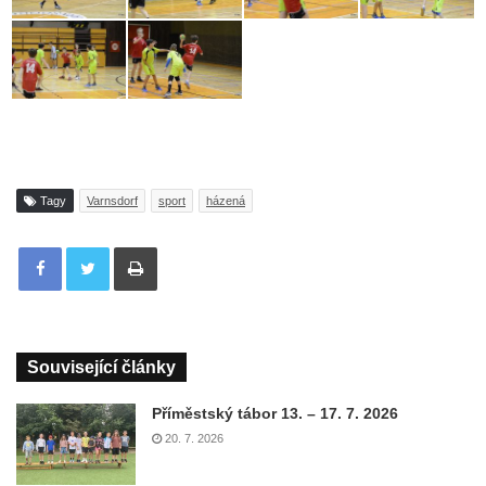
Tagy
Varnsdorf
sport
házená
Tisknout
Související články
Příměstský tábor 13. – 17. 7. 2026
20. 7. 2026