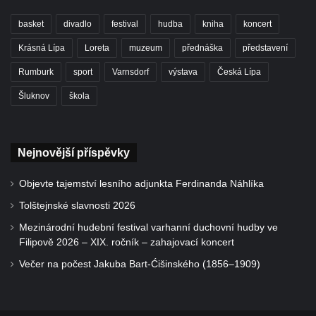
basket
divadlo
festival
hudba
kniha
koncert
Krásná Lípa
Loreta
muzeum
přednáška
představení
Rumburk
sport
Varnsdorf
výstava
Česká Lípa
Šluknov
škola
Nejnovější příspěvky
Objevte tajemství lesního adjunkta Ferdinanda Náhlíka
Tolštejnské slavnosti 2026
Mezinárodní hudební festival varhanní duchovní hudby ve
Filipově 2026 – XIX. ročník – zahajovací koncert
Večer na počest Jakuba Bart-Ćišinského (1856–1909)