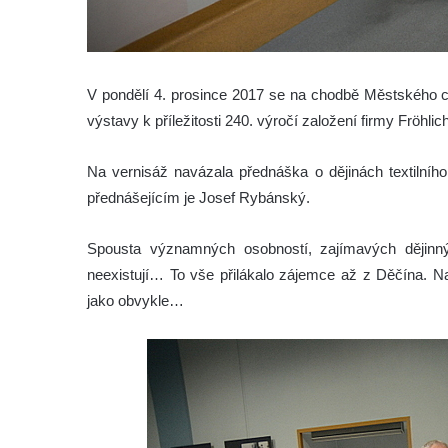
V pondělí 4. prosince 2017 se na chodbě Městského ce
výstavy k příležitosti 240. výročí založení firmy Fröhlich
Na vernisáž navázala přednáška o dějinách textilního
přednášejícím je Josef Rybánský.
Spousta významných osobností, zajímavých dějinný
neexistují… To vše přilákalo zájemce až z Děčína. Na
jako obvykle…