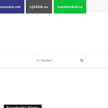
naseveru.net
výběžek.eu
cokolivokoli.cz
Související články