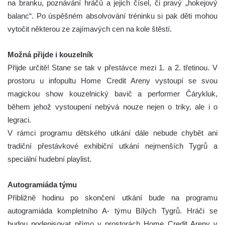
na branku, poznávání hráčů a jejich čísel, či pravý „hokejový
balanc“. Po úspěšném absolvování tréninku si pak děti mohou
vytočit některou ze zajímavých cen na kole štěstí.
Možná přijde i kouzelník
Přijde určitě! Stane se tak v přestávce mezi 1. a 2. třetinou. V
prostoru u infopultu Home Credit Areny vystoupí se svou
magickou show kouzelnický bavič a performer Čárykluk,
během jehož vystoupení nebývá nouze nejen o triky, ale i o
legraci.
V rámci programu dětského utkání dále nebude chybět ani
tradiční přestávkové exhibiční utkání nejmenších Tygrů a
speciální hudební playlist.
Autogramiáda týmu
Přibližně hodinu po skončení utkání bude na programu
autogramiáda kompletního A- týmu Bílých Tygrů. Hráči se
budou podepisovat přímo v prostorách Home Credit Areny v