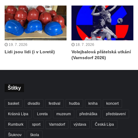
19. 7. 2026
18. 7. 2026
Lidi jsou lidi (i v Loretě)
Volejbalová přátelská utkání
(Varnsdorf 2026)
Štítky
basket
divadlo
festival
hudba
kniha
koncert
Krásná Lípa
Loreta
muzeum
přednáška
představení
Rumburk
sport
Varnsdorf
výstava
Česká Lípa
Šluknov
škola