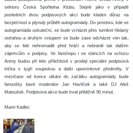
sektoru Česká Spořitelna Klubu. Stejně jako v případě
posledních dvou podpisových akcí bude kladen důraz na
bezpečnost a plynulý průběh autogramiády. Do prostoru, kde se
autogramiáda uskuteční, se bude vcházet přes turniket hlídaný
ostrahou a druhým vstupem se bude zase odcházet ven tak,
aby se lidé nehromadili před hráči a nebránili tak dalším
zájemcům o podpisy. Ve fanshopu i ve stáncích na ochozu
Areny budou při této příležitosti v prodeji speciální podpisová
trička s tygří soupiskou a další upomínkové předměty. V
mezičase od konce utkání do začátku autogramiády bude
fanoušky bavit moderátor Jan Havlíček a také DJ Aleš
Matoušek. Podpisová akce bude trvat přibližně 90 minut.
Marin Kadlec