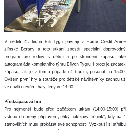
V neděli 21. ledna Bílí Tygři přivítají v Home Credit Areně
zlínské Berany a toto utkání zpestří speciální doprovodný
program pro rodiny s dětmi a po skončení zápasu také
autogramiáda kompletního týmu Bílých Tygrů. I proto je začátek
zápasu, jak je v tomto případě už tradicí, posunut na 15:00.
Ovšem první hry a soutěže pro dětské návštěvníky začnou už
ve chvíli otevření haly, tedy ve 14:00.
Předzápasová hra
Pro nejmenší bude před začátkem utkání (14:00-15:00) při
vstupu do areny připraven „lehký hokejový trénink“, kdy na 4
stanovištích musí prokázat své schopnosti. Vyzkouší si střelbu