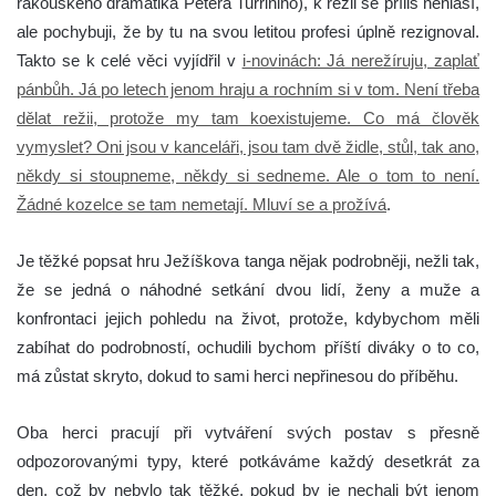
rakouského dramatika Petera Turriniho), k režii se příliš nehlásí,
ale pochybuji, že by tu na svou letitou profesi úplně rezignoval.
Takto se k celé věci vyjídřil v
i-novinách: Já nerežíruju, zaplať
pánbůh. Já po letech jenom hraju a rochním si v tom. Není třeba
dělat režii, protože my tam koexistujeme. Co má člověk
vymyslet? Oni jsou v kanceláři, jsou tam dvě židle, stůl, tak ano,
někdy si stoupneme, někdy si sedneme. Ale o tom to není.
Žádné kozelce se tam nemetají. Mluví se a prožívá
.
Je těžké popsat hru Ježíškova tanga nějak podrobněji, nežli tak,
že se jedná o náhodné setkání dvou lidí, ženy a muže a
konfrontaci jejich pohledu na život, protože, kdybychom měli
zabíhat do podrobností, ochudili bychom příští diváky o to co,
má zůstat skryto, dokud to sami herci nepřinesou do příběhu.
Oba herci pracují při vytváření svých postav s přesně
odpozorovanými typy, které potkáváme každý desetkrát za
den, což by nebylo tak těžké, pokud by je nechali být jenom