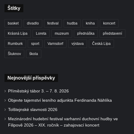
Štítky
basket
divadlo
festival
hudba
kniha
koncert
Krásná Lípa
Loreta
muzeum
přednáška
představení
Rumburk
sport
Varnsdorf
výstava
Česká Lípa
Šluknov
škola
Nejnovější příspěvky
Příměstský tábor 3. – 7. 8. 2026
Objevte tajemství lesního adjunkta Ferdinanda Náhlíka
Tolštejnské slavnosti 2026
Mezinárodní hudební festival varhanní duchovní hudby ve
Filipově 2026 – XIX. ročník – zahajovací koncert