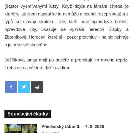
(často) vysmívanými lůzry. Když dojde na lámání chleba (o
kterém, jak jsem napsal se tu nemůžu a nechci rozepisovat) a z
typů se stávají skuteční lidé, kteří mají opravdové bolesti,
opravdové city, ukazuje se vyzrálé herectví Klapky a
Zborníkové. Herectví, které si – pozor protimluv – na nic nehraje
a je mrazivě skutečné.
Jažíškova tanga mají po preiéře a prorokuji jim mnoho repríz.
Třeba se na některé další uvidíme.
Tisknout
Související články
Příměstský tábor 3. – 7. 8. 2026