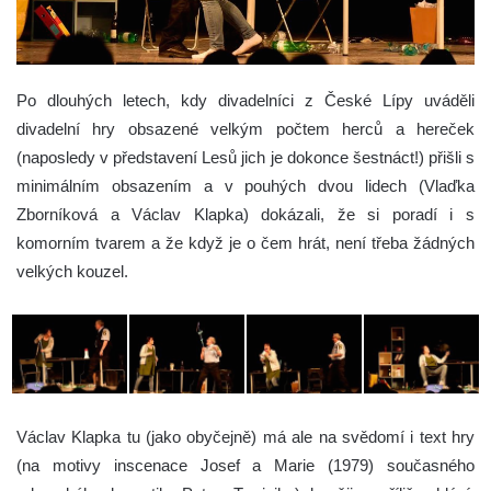
Po dlouhých letech, kdy divadelníci z České Lípy uváděli
divadelní hry obsazené velkým počtem herců a hereček
(naposledy v představení Lesů jich je dokonce šestnáct!) přišli s
minimálním obsazením a v pouhých dvou lidech (Vlaďka
Zborníková a Václav Klapka) dokázali, že si poradí i s
komorním tvarem a že když je o čem hrát, není třeba žádných
velkých kouzel.
Václav Klapka tu (jako obyčejně) má ale na svědomí i text hry
(na motivy inscenace Josef a Marie (1979) současného