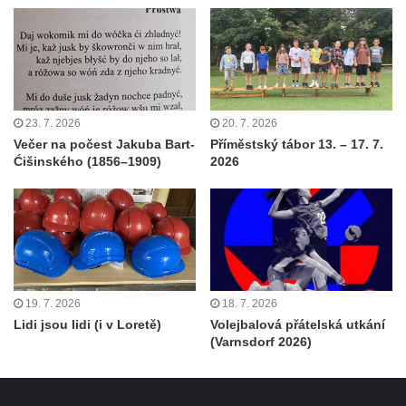
23. 7. 2026
20. 7. 2026
Večer na počest Jakuba Bart-
Příměstský tábor 13. – 17. 7.
Ćišinského (1856–1909)
2026
19. 7. 2026
18. 7. 2026
Lidi jsou lidi (i v Loretě)
Volejbalová přátelská utkání
(Varnsdorf 2026)